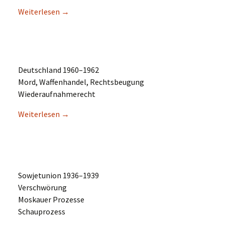
Weiter­le­sen
→
Deutsch­land 1960–1962
Mord, Waffen­han­del, Rechtsbeugung
Wiederaufnahmerecht
Weiter­le­sen
→
Sowjet­uni­on 1936–1939
Verschwörung
Moskau­er Prozesse
Schauprozess