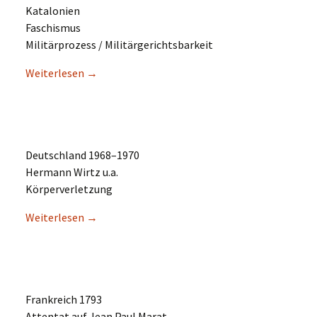
Katalonien
Faschismus
Militär­pro­zess / Militärgerichtsbarkeit
Weiter­le­sen
→
Deutsch­land 1968–1970
Hermann Wirtz u.a.
Körperverletzung
Weiter­le­sen
→
Frank­reich 1793
Atten­tat auf Jean Paul Marat