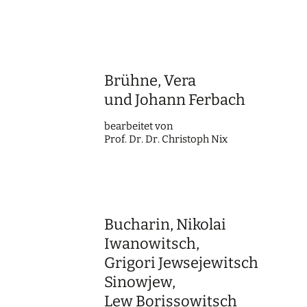
Brühne, Vera
und Johann Ferbach
bearbei­tet von
Prof. Dr. Dr. Chris­toph Nix
Bucharin, Nikolai
Iwanowitsch,
Grigori Jewsejewitsch
Sinowjew,
Lew Borissowitsch