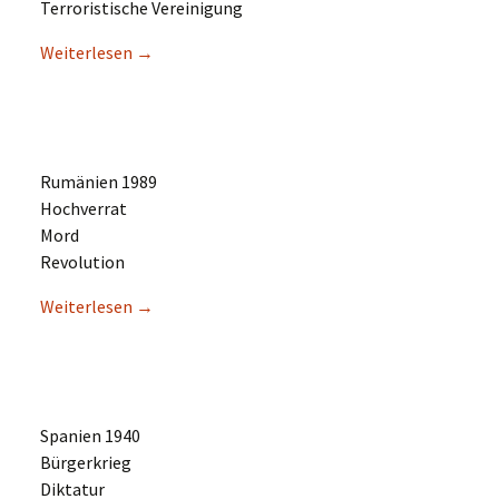
Terro­ris­ti­sche Vereinigung
Weiter­le­sen
→
Rumäni­en 1989
Hochverrat
Mord
Revolution
Weiter­le­sen
→
Spani­en 1940
Bürgerkrieg
Diktatur