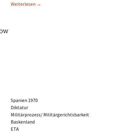
Weiter­le­sen
→
kow
Spani­en 1970
Diktatur
Militärprozess/ Militärgerichtsbarkeit
Baskenland
ETA