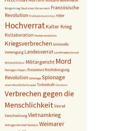
Aufstand
Boykotthetze
Französische
Bürgerkrieg
Deutsches Kaiserreich
Revolution
Hitler
Frühkommunismus
Hochverrat
Kalter Krieg
Kollaboration
Konterrevolution
Kriegsverbrechen
kriminelle
Landesverrat
Vereinigung
Landfriedensbruch
Mord
Militärgericht
Militärdiktatur
Rassismus
Rechtsbeugung
Pentagon Papers
Spionage
Revolution
Sabotage
Todesstrafe
staatsfeindliche Gruppe
Umsturz
Verbrechen gegen die
Menschlichkeit
Verrat
Vietnamkrieg
Verschwörung
Weimarer
Volksgerichtshof
Vormärz