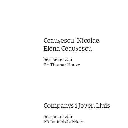
Ceaușescu, Nicolae,
Elena Ceaușescu
bearbei­tet von
Dr. Thomas Kunze
Companys i Jover, Lluís
bearbei­tet von
PD Dr. Moisés Prieto