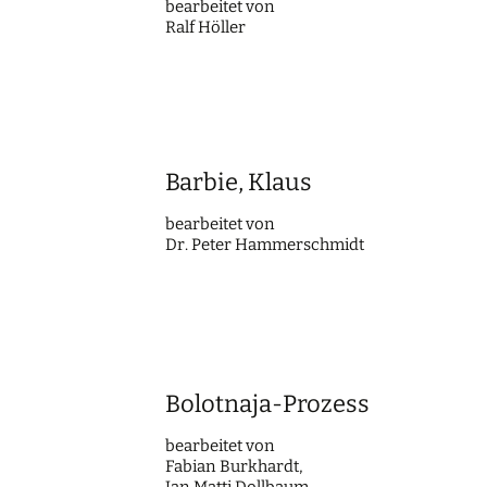
bearbei­tet von
Ralf Höller
Barbie, Klaus
bearbei­tet von
Dr. Peter Hammerschmidt
Bolotnaja-Prozess
bearbei­tet von
Fabian Burkhardt,