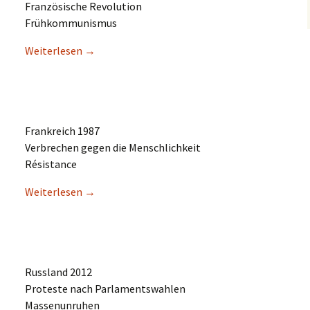
Franzö­si­sche Revolution
Frühkommunismus
Weiter­le­sen
→
Frank­reich 1987
Verbre­chen gegen die Menschlichkeit
Résistance
Weiter­le­sen
→
Russland 2012
Protes­te nach Parlamentswahlen
Massenunruhen