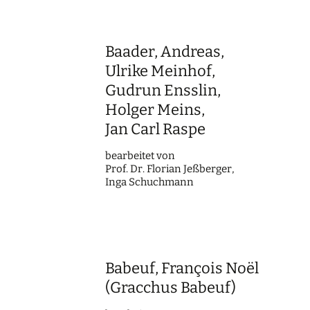
Baader, Andreas,
Ulrike Meinhof,
Gudrun Ensslin,
Holger Meins,
Jan Carl Raspe
bearbei­tet von
Prof. Dr. Flori­an Jeßberger,
Inga Schuchmann
Babeuf, François Noël
(Gracchus Babeuf)