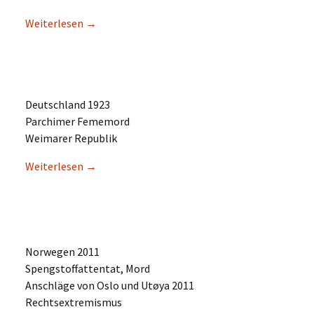
Weiter­le­sen
→
Deutsch­land 1923
Parchi­mer Fememord
Weima­rer Republik
Weiter­le­sen
→
Norwe­gen 2011
Speng­stoff­at­ten­tat, Mord
Anschlä­ge von Oslo und Utøya 2011
Rechtsextremismus