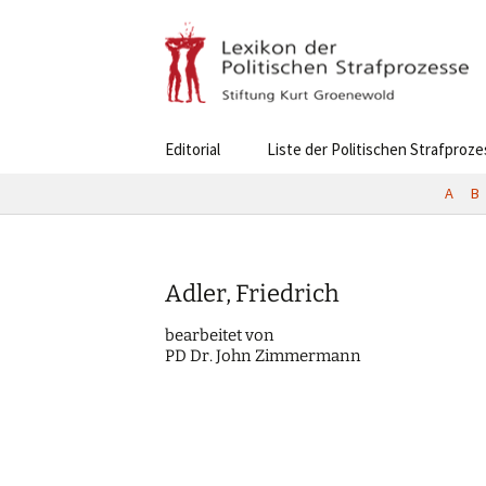
Skip
Editorial
Liste der Politischen Strafproz
to
content
A
B
Adler, Friedrich
bearbei­tet von
PD Dr. John Zimmermann