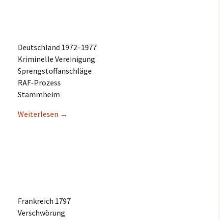
Deutsch­land 1972–1977
Krimi­nel­le Vereinigung
Sprengstoffanschläge
RAF-Prozess
Stammheim
Weiter­le­sen
→
Frank­reich 1797
Verschwörung