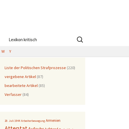
Suchen
Lexikon kritisch
nach:
W
Y
Liste der Politischen Strafprozesse
(220)
vergebene Artikel
(87)
bearbeitete Artikel
(85)
Verfasser
(84)
Armenien
20. Juli 1944
Arbeiterbewegung
Attentat
Aufruhr