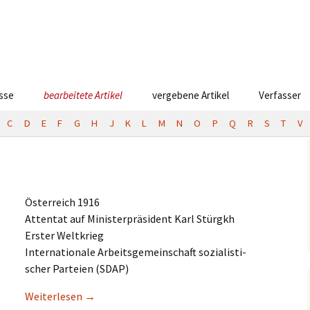
esse
bearbeitete Artikel
vergebene Artikel
Verfasser
C
D
E
F
G
H
J
K
L
M
N
O
P
Q
R
S
T
V
Öster­reich 1916
Atten­tat auf Minis­ter­prä­si­dent Karl Stürgkh
Erster Weltkrieg
Inter­na­tio­na­le Arbeits­ge­mein­schaft sozia­lis­ti­
scher Partei­en (SDAP)
Weiter­le­sen
→