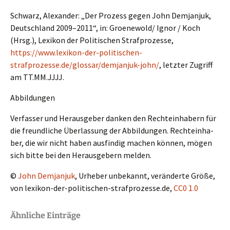
Schwarz, Alexan­der: „Der Prozess gegen John Demjan­juk,
Deutsch­land 2009–2011“, in: Groenewold/ Ignor / Koch
(Hrsg.), Lexikon der Politi­schen Straf­pro­zes­se,
https://www.lexikon-der-politischen-
strafprozesse.de/glossar/demjanjuk-john/
, letzter Zugriff
am TT.MM.JJJJ. ‎
Abbil­dun­gen
Verfas­ser und Heraus­ge­ber danken den Rechte­inha­bern für
die freund­li­che Überlas­sung der Abbil­dun­gen. Rechte­inha­
ber, die wir nicht haben ausfin­dig machen können, mögen
sich bitte bei den Heraus­ge­bern melden.
©
John Demjan­juk
, Urheber unbekannt, verän­der­te Größe,
von lexikon-der-politischen-strafprozesse.de,
CC0 1.0
Ähnliche Einträge