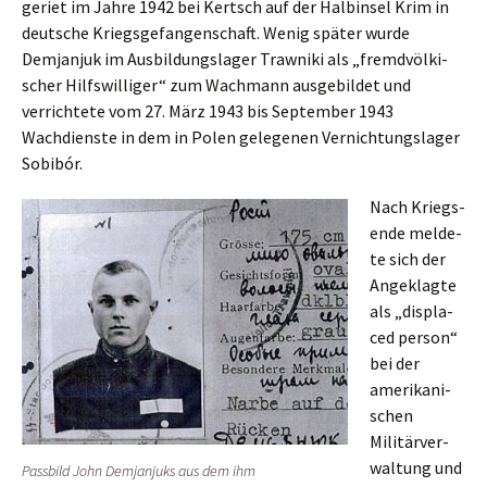
geriet im Jahre 1942 bei Kertsch auf der Halbin­sel Krim in
deutsche Kriegs­ge­fan­gen­schaft. Wenig später wurde
Demjan­juk im Ausbil­dungs­la­ger Trawni­ki als „fremd­völ­ki­
scher Hilfs­wil­li­ger“ zum Wachmann ausge­bil­det und
verrich­te­te vom 27. März 1943 bis Septem­ber 1943
Wachdiens­te in dem in Polen gelege­nen Vernich­tungs­la­ger
Sobibór.
Nach Kriegs­
en­de melde­
te sich der
Angeklag­te
als „displa­
ced person“
bei der
ameri­ka­ni­
schen
Militär­ver­
wal­tung und
Passbild John Demjan­juks aus dem ihm