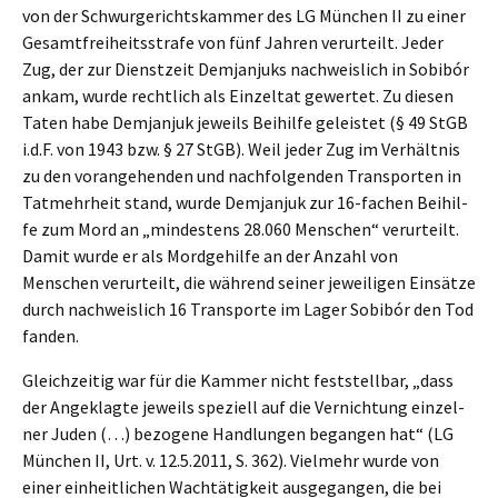
von der Schwur­ge­richts­kam­mer des LG München II zu einer
Gesamt­frei­heits­stra­fe von fünf Jahren verur­teilt. Jeder
Zug, der zur Dienst­zeit Demjan­juks nachweis­lich in Sobibór
ankam, wurde recht­lich als Einzel­tat gewer­tet. Zu diesen
Taten habe Demjan­juk jeweils Beihil­fe geleis­tet (§ 49 StGB
i.d.F. von 1943 bzw. § 27 StGB). Weil jeder Zug im Verhält­nis
zu den voran­ge­hen­den und nachfol­gen­den Trans­por­ten in
Tatmehr­heit stand, wurde Demjan­juk zur 16-fachen Beihil­
fe zum Mord an „mindes­tens 28.060 Menschen“ verur­teilt.
Damit wurde er als Mordge­hil­fe an der Anzahl von
Menschen verur­teilt, die während seiner jewei­li­gen Einsät­ze
durch nachweis­lich 16 Trans­por­te im Lager Sobibór den Tod
fanden.
Gleich­zei­tig war für die Kammer nicht feststell­bar, „dass
der Angeklag­te jeweils spezi­ell auf die Vernich­tung einzel­
ner Juden (…) bezoge­ne Handlun­gen began­gen hat“ (LG
München II, Urt. v. 12.5.2011, S. 362). Vielmehr wurde von
einer einheit­li­chen Wachtä­tig­keit ausge­gan­gen, die bei