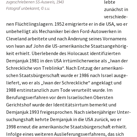
lebte
zugeschrie­be­nen SS-Ausweis, 1943
Fotograf unbekannt, © s.u.
zunächst in
verschie­de­
nen Flücht­lings­la­gern. 1952 emigrier­te er in die USA, wo er
unbehel­ligt als Mecha­ni­ker bei den Ford-Autower­ken in
Cleve­land arbei­te­te und nach Änderung seines Vorna­mens
von Iwan auf John die US-ameri­ka­ni­sche Staats­an­ge­hö­rig­
keit erhielt. Überle­ben­de des Holocaust identi­fi­zier­ten
Demjan­juk 1981 in den USA irrtüm­li­cher­wei­se als „Iwan der
Schreck­li­che von Treblinka“. Nach Entzug der ameri­ka­ni­
schen Staats­bür­ger­schaft wurde er 1986 nach Israel ausge­
lie­fert, wo er als „Iwan der Schreck­li­che“ angeklagt und
1988 erstin­stanz­lich zum Tode verur­teilt wurde. Im
Berufungs­ver­fah­ren vor dem Israe­li­schen Obers­ten
Gerichts­hof wurde der Identi­täts­irr­tum bemerkt und
Demjan­juk 1993 freige­spro­chen. Nach sieben­jäh­ri­ger Unter­
su­chungs­haft kehrte Demjan­juk in die USA zurück, wo er
1998 erneut die ameri­ka­ni­sche Staats­bür­ger­schaft erhielt.
Infol­ge eines weite­ren Auslie­fe­rungs­ver­fah­rens, das sich