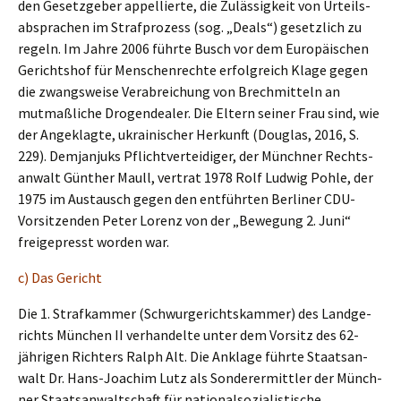
den Gesetz­ge­ber appel­lier­te, die Zuläs­sig­keit von Urteils­
ab­spra­chen im Straf­pro­zess (sog. „Deals“) gesetz­lich zu
regeln. Im Jahre 2006 führte Busch vor dem Europäi­schen
Gerichts­hof für Menschen­rech­te erfolg­reich Klage gegen
die zwangs­wei­se Verab­rei­chung von Brech­mit­teln an
mutmaß­li­che Drogen­dea­ler. Die Eltern seiner Frau sind, wie
der Angeklag­te, ukrai­ni­scher Herkunft (Douglas, 2016, S.
229). Demjan­juks Pflicht­ver­tei­di­ger, der Münch­ner Rechts­
an­walt Günther Maull, vertrat 1978 Rolf Ludwig Pohle, der
1975 im Austausch gegen den entführ­ten Berli­ner CDU-
Vorsit­zen­den Peter Lorenz von der „Bewegung 2. Juni“
freige­presst worden war.
c) Das Gericht
Die 1. Straf­kam­mer (Schwur­ge­richts­kam­mer) des Landge­
richts München II verhan­del­te unter dem Vorsitz des 62-
jähri­gen Richters Ralph Alt. Die Ankla­ge führte Staats­an­
walt Dr. Hans-Joachim Lutz als Sonder­er­mitt­ler der Münch­
ner Staats­an­walt­schaft für natio­nal­so­zia­lis­ti­sche