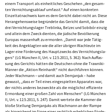
einem Trans­port als einheit­li­ches Gesche­hen „den gesam­
ten Vernich­tungs­ab­lauf umfasst.“ Auf einen konkre­ten
Einzel­tat­nach­weis kam es dem Gericht dabei nicht an. Diese
Heran­ge­hens­wei­se begrün­de­te das Gericht damit, dass die
drei Vernich­tungs­la­ger Treblinka, Belzec und Sobibór einzig
und allein dem Zweck dienten, die jüdische Bevöl­ke­rung
Europas massen­haft zu ermor­den. „Damit war jede Tätig­
keit des Angeklag­ten wie die aller übrigen Wachleu­te im
Lager eine Förde­rung des Haupt­zwecks des Vernich­tungs­la­
gers“ (LG München II, Urt. v. 12.5.2011, S. 362). Nach Auffas­
sung des Gerichts hätten die Deutschen ohne die Trawni­ki-
Männer die „Aktion Reinhardt“ nicht durch­füh­ren können.
Jeder Wachmann – und damit auch Demjan­juk – habe
gewusst, „dass er Teil eines einge­spiel­ten Appara­tes war,
der nichts anderes bezweck­te als die möglichst effizi­en­te
Ermor­dung einer großen Zahl von Menschen“ (LG München
II, Urt. v. 12.5.2011, S. 247). Damit werte­te die Kammer die
bloße Stellung Demjan­juks als Wachmann an der Rampe
als hinrei­chend im Sinne einer recht­lich erheb­li­chen Förde­