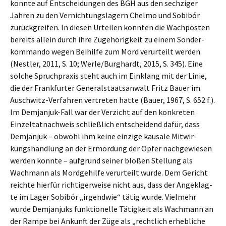
konnte auf Entschei­dun­gen des BGH aus den sechzi­ger
Jahren zu den Vernich­tungs­la­gern Chelmo und Sobibór
zurück­grei­fen. In diesen Urtei­len konnten die Wachpos­ten
bereits allein durch ihre Zugehö­rig­keit zu einem Sonder­
kom­man­do wegen Beihil­fe zum Mord verur­teilt werden
(Nestler, 2011, S. 10; Werle/Burghardt, 2015, S. 345). Eine
solche Spruch­pra­xis steht auch im Einklang mit der Linie,
die der Frank­fur­ter General­staats­an­walt Fritz Bauer im
Ausch­witz-Verfah­ren vertre­ten hatte (Bauer, 1967, S. 652 f.).
Im Demjan­juk-Fall war der Verzicht auf den konkre­ten
Einzel­tat­nach­weis schließ­lich entschei­dend dafür, dass
Demjan­juk – obwohl ihm keine einzi­ge kausa­le Mitwir­
kungs­hand­lung an der Ermor­dung der Opfer nachge­wie­sen
werden konnte – aufgrund seiner bloßen Stellung als
Wachmann als Mordge­hil­fe verur­teilt wurde. Dem Gericht
reich­te hierfür richti­ger­wei­se nicht aus, dass der Angeklag­
te im Lager Sobibór „irgend­wie“ tätig wurde. Vielmehr
wurde Demjan­juks funktio­nel­le Tätig­keit als Wachmann an
der Rampe bei Ankunft der Züge als „recht­lich erheb­li­che