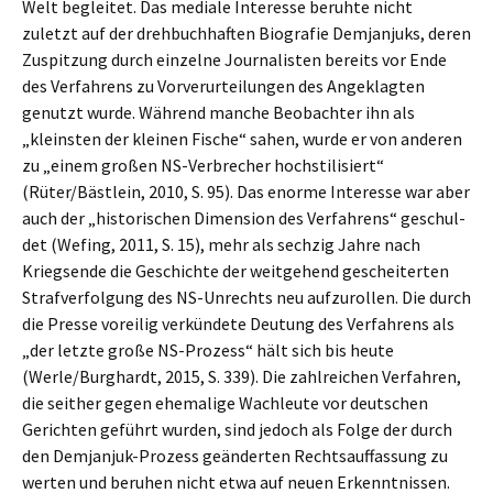
Welt beglei­tet. Das media­le Inter­es­se beruh­te nicht
zuletzt auf der drehbuch­haf­ten Biogra­fie Demjan­juks, deren
Zuspit­zung durch einzel­ne Journa­lis­ten bereits vor Ende
des Verfah­rens zu Vorver­ur­tei­lun­gen des Angeklag­ten
genutzt wurde. Während manche Beobach­ter ihn als
„kleins­ten der kleinen Fische“ sahen, wurde er von anderen
zu „einem großen NS-Verbre­cher hochsti­li­siert“
(Rüter/Bästlein, 2010, S. 95). Das enorme Inter­es­se war aber
auch der „histo­ri­schen Dimen­si­on des Verfah­rens“ geschul­
det (Wefing, 2011, S. 15), mehr als sechzig Jahre nach
Kriegs­en­de die Geschich­te der weitge­hend geschei­ter­ten
Straf­ver­fol­gung des NS-Unrechts neu aufzu­rol­len. Die durch
die Presse vorei­lig verkün­de­te Deutung des Verfah­rens als
„der letzte große NS-Prozess“ hält sich bis heute
(Werle/Burghardt, 2015, S. 339). Die zahlrei­chen Verfah­ren,
die seither gegen ehema­li­ge Wachleu­te vor deutschen
Gerich­ten geführt wurden, sind jedoch als Folge der durch
den Demjan­juk-Prozess geänder­ten Rechts­auf­fas­sung zu
werten und beruhen nicht etwa auf neuen Erkennt­nis­sen.