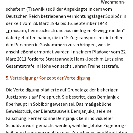
Wachmann­
schaf­ten“ (Trawni­ki) soll der Angeklag­te in dem vom
Deutschen Reich betrie­be­nen Vernich­tungs­la­ger Sobibór in
der Zeit vom 28. März 1943 bis 16. Septem­ber 1943
„grausam, heimtü­ckisch und aus niedri­gen Beweg­grün­den“
dabei gehol­fen haben, die in 15 Zugtrans­por­ten eintref­fen­
den Perso­nen in Gaskam­mern zu verbrin­gen, wo sie
anschlie­ßend ermor­det wurden. In seinem Plädoy­er vom 22.
März 2011 forder­te Staats­an­walt Hans-Joachim Lutz eine
Gesamt­stra­fe in Höhe von sechs Jahren Freiheitsstrafe.
5. Verteidigung/Konzept der Verteidigung
Die Vertei­di­gung plädier­te auf Grund­la­ge der bishe­ri­gen
Justiz­pra­xis auf Freispruch. Sie bestritt, dass Demjan­juk
überhaupt in Sobibór gewesen sei. Das maßgeb­li­che
Beweis­stück, der Dienst­aus­weis Demjan­juks, sei eine
Fälschung. Ferner könne Demjan­juk kein indivi­du­el­ler
Schuld­vor­wurf gemacht werden, weil die „bloße Zugehö­rig­
keit zum Lager­per­so­nal für eine Zurech­nung von Mordta­ten