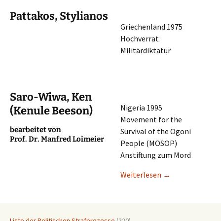
Pattakos, Stylianos
Griechen­land 1975
Hochverrat
Militärdiktatur
Saro-Wiwa, Ken
Nigeria 1995
(Kenule Beeson)
Movement for the
bearbei­tet von
Survi­val of the Ogoni
Prof. Dr. Manfred Loimeier
People (MOSOP)
Anstif­tung zum Mord
Weiter­le­sen
→
Liste der Politischen Strafprozesse
(220)