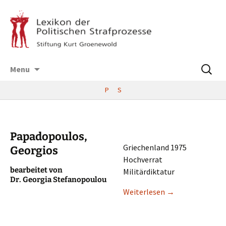
Skip
Suchen
Menu
to
nach:
content
P
S
Papadopoulos,
Griechen­land 1975
Georgios
Hochverrat
bearbei­tet von
Militärdiktatur
Dr. Georgia Stefanopoulou
Weiter­le­sen
→