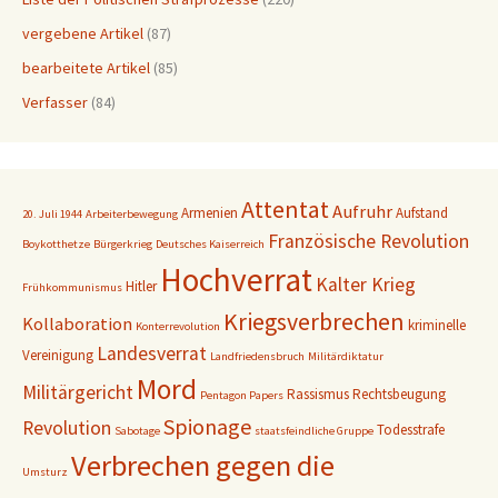
vergebene Artikel
(87)
bearbeitete Artikel
(85)
Verfasser
(84)
Attentat
Aufruhr
Armenien
Aufstand
20. Juli 1944
Arbeiterbewegung
Französische Revolution
Boykotthetze
Bürgerkrieg
Deutsches Kaiserreich
Hochverrat
Kalter Krieg
Hitler
Frühkommunismus
Kriegsverbrechen
Kollaboration
kriminelle
Konterrevolution
Landesverrat
Vereinigung
Landfriedensbruch
Militärdiktatur
Mord
Militärgericht
Rassismus
Rechtsbeugung
Pentagon Papers
Spionage
Revolution
Todesstrafe
Sabotage
staatsfeindliche Gruppe
Verbrechen gegen die
Umsturz