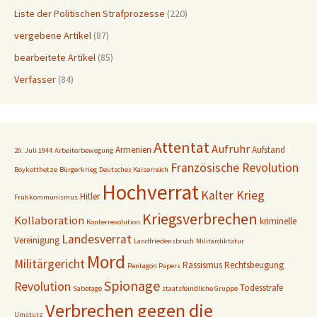
Liste der Politischen Strafprozesse
(220)
vergebene Artikel
(87)
bearbeitete Artikel
(85)
Verfasser
(84)
Attentat
Aufruhr
Armenien
Aufstand
20. Juli 1944
Arbeiterbewegung
Französische Revolution
Boykotthetze
Bürgerkrieg
Deutsches Kaiserreich
Hochverrat
Kalter Krieg
Hitler
Frühkommunismus
Kriegsverbrechen
Kollaboration
kriminelle
Konterrevolution
Landesverrat
Vereinigung
Landfriedensbruch
Militärdiktatur
Mord
Militärgericht
Rassismus
Rechtsbeugung
Pentagon Papers
Spionage
Revolution
Todesstrafe
Sabotage
staatsfeindliche Gruppe
Verbrechen gegen die
Umsturz