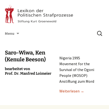
Skip
Suchen
Menu
to
nach:
content
Saro-Wiwa, Ken
Nigeria 1995
(Kenule Beeson)
Movement for the
bearbei­tet von
Survi­val of the Ogoni
Prof. Dr. Manfred Loimeier
People (MOSOP)
Anstif­tung zum Mord
Weiter­le­sen
→