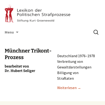
Skip
Suchen
Menu
to
nach:
content
Münchner Trikont-
Deutsch­land 1976–1978
Prozess
Verbrei­tung von
bearbei­tet von
Gewaltdarstellungen
Dr. Hubert Seliger
Billi­gung von
Straftaten
Weiter­le­sen
→