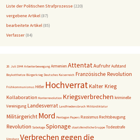
Liste der Politischen Strafprozesse
(220)
vergebene Artikel
(87)
bearbeitete Artikel
(85)
Verfasser
(84)
Attentat
Aufruhr
Armenien
Aufstand
20. Juli 1944
Arbeiterbewegung
Französische Revolution
Boykotthetze
Bürgerkrieg
Deutsches Kaiserreich
Hochverrat
Kalter Krieg
Hitler
Frühkommunismus
Kriegsverbrechen
Kollaboration
kriminelle
Konterrevolution
Landesverrat
Vereinigung
Landfriedensbruch
Militärdiktatur
Mord
Militärgericht
Rassismus
Rechtsbeugung
Pentagon Papers
Spionage
Revolution
Todesstrafe
Sabotage
staatsfeindliche Gruppe
Verbrechen gegen die
Umsturz