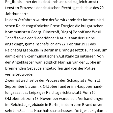
Er gilt als einer der bedeu­tends­ten und zugleich umstrit­
tens­ten Prozes­se der deutschen Rechts­ge­schich­te des 20.
Jahrhunderts.
In dem Verfah­ren wurden der Vorsit­zen­de der kommu­nis­ti­
schen Reichs­tags­frak­ti­on Ernst Torgler, die bulga­ri­schen
Kommu­nis­ten Georgi Dimitroff, Blagoj Popoff und Wasil
Taneff sowie der Nieder­län­der Marinus van der Lubbe
angeklagt, gemein­schaft­lich am 27. Febru­ar 1933 das
Reichs­tags­ge­bäu­de in Berlin in Brand gesetzt zu haben, um
damit einen kommu­nis­ti­schen Aufstand zu initi­ie­ren. Von
den Angeklag­ten war ledig­lich Marinus van der Lubbe im
brennen­den Gebäu­de angetrof­fen und von der Polizei
verhaf­tet worden.
Zweimal wechsel­te der Prozess den Schau­platz. Vom 21.
Septem­ber bis zum 7. Oktober fand er im Haupt­ver­hand­
lungs­saal des Leipzi­ger Reichs­ge­richts statt. Vom 10.
Oktober bis zum 18. Novem­ber wurden die Verhand­lun­gen
im Reichs­tags­ge­bäu­de in Berlin, in dem vom Brand unver­
sehr­ten Saal des Haushalts­aus­schus­ses, fortge­setzt, damit