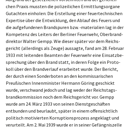
chen Praxis mussten die polizei­li­chen Ermitt­lungs­or­ga­ne
Gutach­ten einho­len: Die Erstel­lung einer feuer­tech­ni­schen
Exper­ti­se über die Entwick­lung, den Ablauf des Feuers und
die aufge­fun­de­nen Brand­spu­ren bzw. ‑materia­li­en lag in der
Kompe­tenz des Leiters der Berli­ner Feuer­wehr, Oberbrand­
di­rek­tor Walter Gempp. Wie dieser später vor dem Reichs­
ge­richt (aller­dings als Zeuge) aussag­te, fand am 28. Febru­ar
1933 mit leiten­den Beamten der Feuer­wehr eine Einsatz­be­
spre­chung über den Brand statt, in deren Folge ein Proto­
koll über den Brand­ver­lauf erarbei­tet wurde. Der Bericht,
der durch einen Sonder­bo­ten an den kommis­sa­ri­schen
Preußi­schen Innen­mi­nis­ter Hermann Göring geschickt
wurde, verschwand jedoch und lag weder der Reichs­tags­
brand­kom­mis­si­on noch dem Reichs­ge­richt vor. Gempp
wurde am 24. März 1933 von seinen Dienst­ge­schäf­ten
entbun­den und beurlaubt, später in einem offen­sicht­lich
politisch motivier­ten Korrup­ti­ons­pro­zess angeklagt und
verur­teilt. Am 2. Mai 1939 wurde er in seiner Gefäng­nis­zel­le