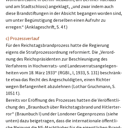
und am Stadt­schloss) angeklagt, „und zwar indem auch
diese Brand­stif­tun­gen in der Absicht began­gen worden sind,
um unter Begüns­ti­gung dersel­ben einen Aufruhr zu
erregen.“ (Ankla­ge­schrift, S. 4 f.)
c) Prozess­ver­lauf
Für den Reichs­tags­brand­pro­zess hatte die Regie­rung
eigens die Straf­pro­zess­ord­nung refor­miert. Die „Verord­
nung des Reichs­prä­si­den­ten zur Beschleu­ni­gung des
Verfah­rens in Hochver­rats- und Landes­ver­rats­an­ge­le­gen­
hei­ten vom 18. März 1933“ (RGBl., I, 1933, S. 131) beschränk­
te etwa das Recht des Angeschul­dig­ten, einen Richter
wegen Befan­gen­heit abzuleh­nen (Lothar Gruch­mann, S.
1051 f.).
Bereits vor Eröff­nung des Prozes­ses hatten die Veröf­fent­li­
chung des „Braun­buch über Reichs­tags­brand und Hitler­ter­
ror“ (Braun­buch I) und der Londo­ner Gegen­pro­zess (siehe
unten) dazu beigetra­gen, dass die inter­na­tio­na­le öffent­li­
che Meinung die NS-Macht­ha­ber für die eigent­li­chen Brand­