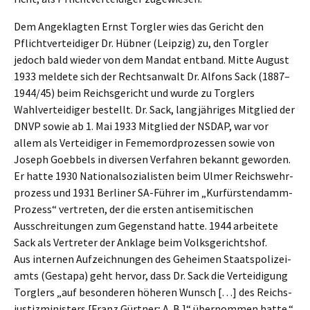
Dem Angeklag­ten Ernst Torgler wies das Gericht den
Pflicht­ver­tei­di­ger Dr. Hübner (Leipzig) zu, den Torgler
jedoch bald wieder von dem Mandat entband. Mitte August
1933 melde­te sich der Rechts­an­walt Dr. Alfons Sack (1887–
1944/45) beim Reichs­ge­richt und wurde zu Torglers
Wahlver­tei­di­ger bestellt. Dr. Sack, langjäh­ri­ges Mitglied der
DNVP sowie ab 1. Mai 1933 Mitglied der NSDAP, war vor
allem als Vertei­di­ger in Fememord­pro­zes­sen sowie von
Joseph Goebbels in diver­sen Verfah­ren bekannt gewor­den.
Er hatte 1930 Natio­nal­so­zia­lis­ten beim Ulmer Reichs­wehr­
pro­zess und 1931 Berli­ner SA-Führer im „Kurfürs­ten­damm-
Prozess“ vertre­ten, der die ersten antise­mi­ti­schen
Ausschrei­tun­gen zum Gegen­stand hatte. 1944 arbei­te­te
Sack als Vertre­ter der Ankla­ge beim Volksgerichtshof.
Aus inter­nen Aufzeich­nun­gen des Gehei­men Staats­po­li­zei­
amts (Gesta­pa) geht hervor, dass Dr. Sack die Vertei­di­gung
Torglers „auf beson­de­ren höheren Wunsch […] des Reichs­
jus­tiz­mi­nis­ters [Franz Gürtner; A. B.]“ übernom­men hatte.“