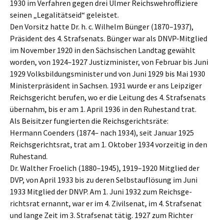
1930 im Verfah­ren gegen drei Ulmer Reichs­wehr­of­fi­zie­re
seinen „Legali­täts­eid“ geleistet.
Den Vorsitz hatte Dr. h. c. Wilhelm Bünger (1870–1937),
Präsi­dent des 4. Straf­se­nats. Bünger war als DNVP-Mitglied
im Novem­ber 1920 in den Sächsi­schen Landtag gewählt
worden, von 1924–1927 Justiz­mi­nis­ter, von Febru­ar bis Juni
1929 Volks­bil­dungs­mi­nis­ter und von Juni 1929 bis Mai 1930
Minis­ter­prä­si­dent in Sachsen. 1931 wurde er ans Leipzi­ger
Reichs­ge­richt berufen, wo er die Leitung des 4. Straf­se­nats
übernahm, bis er am 1. April 1936 in den Ruhestand trat.
Als Beisit­zer fungier­ten die Reichsgerichtsräte:
Hermann Coenders (1874– nach 1934), seit Januar 1925
Reichs­ge­richts­rat, trat am 1. Oktober 1934 vorzei­tig in den
Ruhestand.
Dr. Walther Froelich (1880–1945), 1919–1920 Mitglied der
DVP, von April 1933 bis zu deren Selbst­auf­lö­sung im Juni
1933 Mitglied der DNVP. Am 1. Juni 1932 zum Reichs­ge­
richts­rat ernannt, war er im 4. Zivil­se­nat, im 4. Straf­se­nat
und lange Zeit im 3. Straf­se­nat tätig. 1927 zum Richter