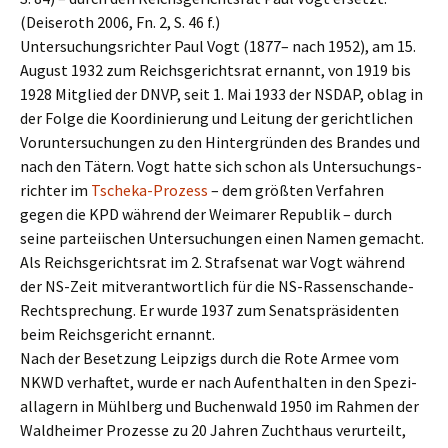
(Deiseroth 2006, Fn. 2, S. 46 f.)
Unter­su­chungs­rich­ter Paul Vogt (1877– nach 1952), am 15.
August 1932 zum Reichs­ge­richts­rat ernannt, von 1919 bis
1928 Mitglied der DNVP, seit 1. Mai 1933 der NSDAP, oblag in
der Folge die Koordi­nie­rung und Leitung der gericht­li­chen
Vorun­ter­su­chun­gen zu den Hinter­grün­den des Brandes und
nach den Tätern. Vogt hatte sich schon als Unter­su­chungs­
rich­ter im
Tsche­ka-Prozess
– dem größten Verfah­ren
gegen die KPD während der Weima­rer Republik – durch
seine partei­ischen Unter­su­chun­gen einen Namen gemacht.
Als Reichs­ge­richts­rat im 2. Straf­se­nat war Vogt während
der NS-Zeit mitver­ant­wort­lich für die NS-Rassen­schan­de-
Recht­spre­chung. Er wurde 1937 zum Senats­prä­si­den­ten
beim Reichs­ge­richt ernannt.
Nach der Beset­zung Leipzigs durch die Rote Armee vom
NKWD verhaf­tet, wurde er nach Aufent­hal­ten in den Spezi­
al­la­gern in Mühlberg und Buchen­wald 1950 im Rahmen der
Waldhei­mer Prozes­se zu 20 Jahren Zucht­haus verur­teilt,