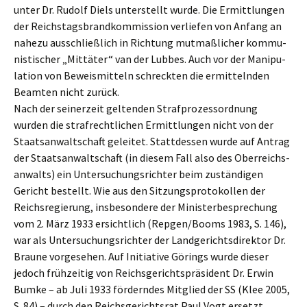
unter Dr. Rudolf Diels unter­stellt wurde. Die Ermitt­lun­gen
der Reichs­tags­brand­kom­mis­si­on verlie­fen von Anfang an
nahezu ausschließ­lich in Richtung mutmaß­li­cher kommu­
nis­ti­scher „Mittä­ter“ van der Lubbes. Auch vor der Manipu­
la­ti­on von Beweis­mit­teln schreck­ten die ermit­teln­den
Beamten nicht zurück.
Nach der seiner­zeit gelten­den Straf­pro­zess­ord­nung
wurden die straf­recht­li­chen Ermitt­lun­gen nicht von der
Staats­an­walt­schaft gelei­tet. Statt­des­sen wurde auf Antrag
der Staats­an­walt­schaft (in diesem Fall also des Oberreichs­
an­walts) ein Unter­su­chungs­rich­ter beim zustän­di­gen
Gericht bestellt. Wie aus den Sitzungs­pro­to­kol­len der
Reichs­re­gie­rung, insbe­son­de­re der Minis­ter­be­spre­chung
vom 2. März 1933 ersicht­lich (Repgen/Booms 1983, S. 146),
war als Unter­su­chungs­rich­ter der Landge­richts­di­rek­tor Dr.
Braune vorge­se­hen. Auf Initia­ti­ve Görings wurde dieser
jedoch frühzei­tig von Reichs­ge­richts­prä­si­dent Dr. Erwin
Bumke – ab Juli 1933 fördern­des Mitglied der SS (Klee 2005,
S. 84) – durch den Reichs­ge­richts­rat Paul Vogt ersetzt.