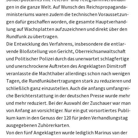
gen in die ganze Welt. Auf Wunsch des Reichs­pro­pa­gan­da­
mi­nis­te­ri­ums waren zudem die techni­schen Voraus­set­zun­
gen dafür geschaf­fen worden, die gesam­te Haupt­ver­hand­
lung auf Wachs­plat­ten aufzu­zeich­nen und direkt über den
Rundfunk zu übertragen.
Die Entwick­lung des Verfah­rens, insbe­son­de­re die entlar­
ven­de Bloßstel­lung von Gericht, Oberreichs­an­walt­schaft
und Politi­scher Polizei durch das unerwar­tet schlag­fer­ti­ge
und unerschro­cke­ne Auftre­ten des Angeklag­ten Dimitroff
veran­lass­te die Macht­ha­ber aller­dings schon nach wenigen
Tagen, die Rundfunk­über­tra­gun­gen stark zu reduzie­ren und
schließ­lich ganz einzu­stel­len. Auch die anfangs umfang­rei­
che Bericht­erstat­tung in der deutschen Presse wurde mehr
und mehr reduziert. Bei der Auswahl der Zuschau­er war man
von Anfang an vorsich­ti­ger. Nur ein gut vorsor­tier­tes Publi­
kum kam in den Genuss der 120 für jeden Verhand­lungs­tag
ausge­ge­be­nen Zuhörerkarten.
Von den fünf Angeklag­ten wurde ledig­lich Marinus van der