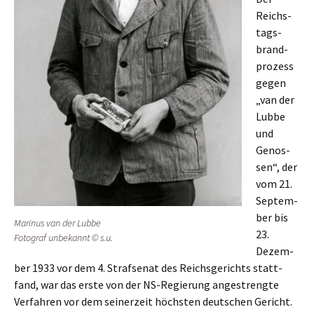
Reichs­
tags­
brand­
pro­zess
gegen
„van der
Lubbe
und
Genos­
sen“, der
vom 21.
Septem­
ber bis
Marinus van der Lubbe
23.
Fotograf unbekannt © s.u.
Dezem­
ber 1933 vor dem 4. Straf­se­nat des Reichs­ge­richts statt­
fand, war das erste von der NS-Regie­rung angestreng­te
Verfah­ren vor dem seiner­zeit höchs­ten deutschen Gericht.