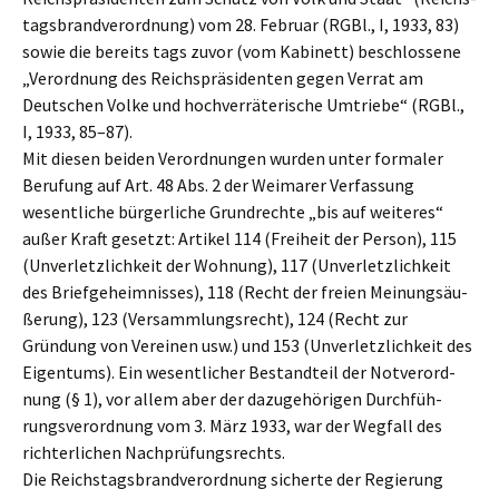
tags­brand­ver­ord­nung) vom 28. Febru­ar (RGBl., I, 1933, 83)
sowie die bereits tags zuvor (vom Kabinett) beschlos­se­ne
„Verord­nung des Reichs­prä­si­den­ten gegen Verrat am
Deutschen Volke und hochver­rä­te­ri­sche Umtrie­be“ (RGBl.,
I, 1933, 85–87).
Mit diesen beiden Verord­nun­gen wurden unter forma­ler
Berufung auf Art. 48 Abs. 2 der Weima­rer Verfas­sung
wesent­li­che bürger­li­che Grund­rech­te „bis auf weite­res“
außer Kraft gesetzt: Artikel 114 (Freiheit der Person), 115
(Unver­letz­lich­keit der Wohnung), 117 (Unver­letz­lich­keit
des Brief­ge­heim­nis­ses), 118 (Recht der freien Meinungs­äu­
ße­rung), 123 (Versamm­lungs­recht), 124 (Recht zur
Gründung von Verei­nen usw.) und 153 (Unver­letz­lich­keit des
Eigen­tums). Ein wesent­li­cher Bestand­teil der Notver­ord­
nung (§ 1), vor allem aber der dazuge­hö­ri­gen Durch­füh­
rungs­ver­ord­nung vom 3. März 1933, war der Wegfall des
richter­li­chen Nachprüfungsrechts.
Die Reichs­tags­brand­ver­ord­nung sicher­te der Regie­rung