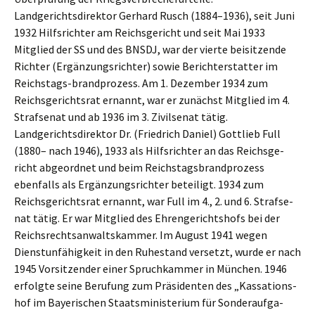
Landge­richts­di­rek­tor Gerhard Rusch (1884–1936), seit Juni
1932 Hilfs­rich­ter am Reichs­ge­richt und seit Mai 1933
Mitglied der SS und des BNSDJ, war der vierte beisit­zen­de
Richter (Ergän­zungs­rich­ter) sowie Bericht­erstat­ter im
Reichs­tags-brand­pro­zess. Am 1. Dezem­ber 1934 zum
Reichs­ge­richts­rat ernannt, war er zunächst Mitglied im 4.
Straf­se­nat und ab 1936 im 3. Zivil­se­nat tätig.
Landge­richts­di­rek­tor Dr. (Fried­rich Daniel) Gottlieb Full
(1880– nach 1946), 1933 als Hilfs­rich­ter an das Reichs­ge­
richt abgeord­net und beim Reichs­tags­brand­pro­zess
ebenfalls als Ergän­zungs­rich­ter betei­ligt. 1934 zum
Reichs­ge­richts­rat ernannt, war Full im 4., 2. und 6. Straf­se­
nat tätig. Er war Mitglied des Ehren­ge­richts­hofs bei der
Reichs­rechts­an­walts­kam­mer. Im August 1941 wegen
Dienst­un­fä­hig­keit in den Ruhestand versetzt, wurde er nach
1945 Vorsit­zen­der einer Spruch­kam­mer in München. 1946
erfolg­te seine Berufung zum Präsi­den­ten des „Kassa­ti­ons­
hof im Bayeri­schen Staats­mi­nis­te­ri­um für Sonder­auf­ga­