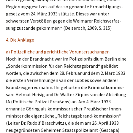
Regie­rungs­ge­set­zes auf das so genann­te Ermäch­ti­gungs­
ge­setz vom 24. März 1933 stütz­te. Dieses war unter
schwers­ten Verstö­ßen gegen die Weima­rer Reichs­ver­fas­
sung zustan­de gekom­men.“ (Deiseroth, 2009, S. 315)
4. Die Anklage
a) Polizei­li­che und gericht­li­che Voruntersuchungen
Noch in der Brand­nacht war im Polizei­prä­si­di­um Berlin eine
„Sonder­kom­mis­si­on für den Reichs­tags­brand“ gebil­det
worden, die zwischen dem 28. Febru­ar und dem 2. März 1933
die ersten Verneh­mun­gen van der Lubbes sowie anderer
Brand­zeu­gen vornahm. Ihr gehör­ten die Krimi­nal­kom­mis­
sa­re Helmut Heisig und Dr. Walter Zirpins von der Abtei­lung
IA (Politi­sche Polizei Preußens) an. Am 4. März 1933
ernann­te Göring als kommis­sa­ri­scher Preußi­scher Innen­
mi­nis­ter die eigent­li­che „Reichs­tags­brand-kommis­si­on“
(Leiter Dr. Rudolf Braschwitz), die dem am 26. April 1933
neuge­grün­de­ten Gehei­men Staats­po­li­zei­amt (Gesta­pa)