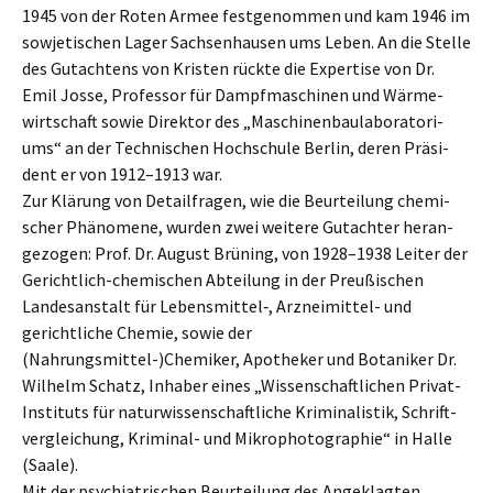
1945 von der Roten Armee festge­nom­men und kam 1946 im
sowje­ti­schen Lager Sachsen­hau­sen ums Leben. An die Stelle
des Gutach­tens von Kristen rückte die Exper­ti­se von Dr.
Emil Josse, Profes­sor für Dampf­ma­schi­nen und Wärme­
wirt­schaft sowie Direk­tor des „Maschi­nen­bau­la­bo­ra­to­ri­
ums“ an der Techni­schen Hochschu­le Berlin, deren Präsi­
dent er von 1912–1913 war.
Zur Klärung von Detail­fra­gen, wie die Beurtei­lung chemi­
scher Phäno­me­ne, wurden zwei weite­re Gutach­ter heran­
ge­zo­gen: Prof. Dr. August Brüning, von 1928–1938 Leiter der
Gericht­lich-chemi­schen Abtei­lung in der Preußi­schen
Landes­an­stalt für Lebensmittel‑, Arznei­mit­tel- und
gericht­li­che Chemie, sowie der
(Nahrungsmittel-)Chemiker, Apothe­ker und Botani­ker Dr.
Wilhelm Schatz, Inhaber eines „Wissen­schaft­li­chen Privat-
Insti­tuts für natur­wis­sen­schaft­li­che Krimi­na­lis­tik, Schrift­
ver­glei­chung, Krimi­nal- und Mikro­pho­to­gra­phie“ in Halle
(Saale).
Mit der psych­ia­tri­schen Beurtei­lung des Angeklag­ten