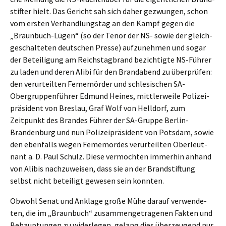
stif­ter hielt. Das Gericht sah sich daher gezwun­gen, schon
vom ersten Verhand­lungs­tag an den Kampf gegen die
„Braun­buch-Lügen“ (so der Tenor der NS- sowie der gleich­
ge­schal­te­ten deutschen Presse) aufzu­neh­men und sogar
der Betei­li­gung am Reichs­tag­brand bezich­tig­te NS-Führer
zu laden und deren Alibi für den Brand­abend zu überprü­fen:
den verur­teil­ten Fememör­der und schle­si­schen SA-
Obergrup­pen­füh­rer Edmund Heines, mittler­wei­le Polizei­
prä­si­dent von Breslau, Graf Wolf von Helldorf, zum
Zeitpunkt des Brandes Führer der SA-Gruppe Berlin-
Branden­burg und nun Polizei­prä­si­dent von Potsdam, sowie
den ebenfalls wegen Fememor­des verur­teil­ten Oberleut­
nant a. D. Paul Schulz. Diese vermoch­ten immer­hin anhand
von Alibis nachzu­wei­sen, dass sie an der Brand­stif­tung
selbst nicht betei­ligt gewesen sein konnten.
Obwohl Senat und Ankla­ge große Mühe darauf verwen­de­
ten, die im „Braun­buch“ zusam­men­ge­tra­ge­nen Fakten und
Behaup­tun­gen zu wider­le­gen, gelang dies überzeu­gend nur