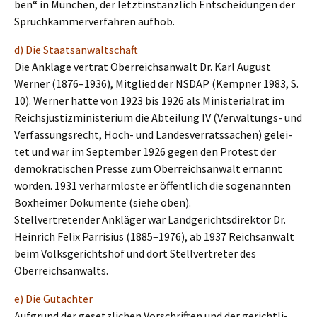
ben“ in München, der letzt­in­stanz­lich Entschei­dun­gen der
Spruch­kam­mer­ver­fah­ren aufhob.
d) Die Staatsanwaltschaft
Die Ankla­ge vertrat Oberreichs­an­walt Dr. Karl August
Werner (1876–1936), Mitglied der NSDAP (Kempner 1983, S.
10). Werner hatte von 1923 bis 1926 als Minis­te­ri­al­rat im
Reichs­jus­tiz­mi­nis­te­ri­um die Abtei­lung IV (Verwal­tungs- und
Verfas­sungs­recht, Hoch- und Landes­ver­rats­sa­chen) gelei­
tet und war im Septem­ber 1926 gegen den Protest der
demokra­ti­schen Presse zum Oberreichs­an­walt ernannt
worden. 1931 verharm­los­te er öffent­lich die sogenann­ten
Boxhei­mer Dokumen­te (siehe oben).
Stell­ver­tre­ten­der Anklä­ger war Landge­richts­di­rek­tor Dr.
Heinrich Felix Parri­si­us (1885–1976), ab 1937 Reichs­an­walt
beim Volks­ge­richts­hof und dort Stell­ver­tre­ter des
Oberreichsanwalts.
e) Die Gutachter
Aufgrund der gesetz­li­chen Vorschrif­ten und der gericht­li­