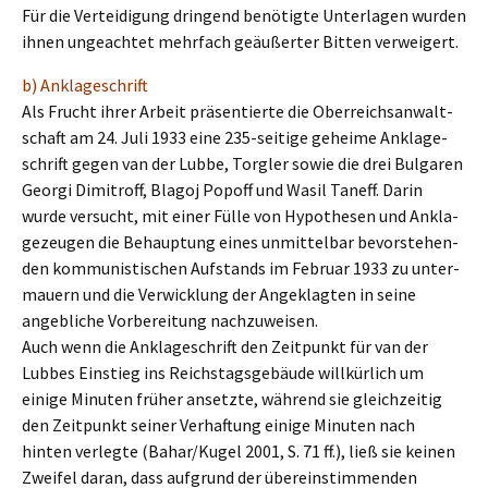
Für die Vertei­di­gung dringend benötig­te Unter­la­gen wurden
ihnen ungeach­tet mehrfach geäußer­ter Bitten verweigert.
b) Ankla­ge­schrift
Als Frucht ihrer Arbeit präsen­tier­te die Oberreichs­an­walt­
schaft am 24. Juli 1933 eine 235-seiti­ge gehei­me Ankla­ge­
schrift gegen van der Lubbe, Torgler sowie die drei Bulga­ren
Georgi Dimitroff, Blagoj Popoff und Wasil Taneff. Darin
wurde versucht, mit einer Fülle von Hypothe­sen und Ankla­
ge­zeu­gen die Behaup­tung eines unmit­tel­bar bevor­ste­hen­
den kommu­nis­ti­schen Aufstands im Febru­ar 1933 zu unter­
mau­ern und die Verwick­lung der Angeklag­ten in seine
angeb­li­che Vorbe­rei­tung nachzuweisen.
Auch wenn die Ankla­ge­schrift den Zeitpunkt für van der
Lubbes Einstieg ins Reichs­tags­ge­bäu­de willkür­lich um
einige Minuten früher ansetz­te, während sie gleich­zei­tig
den Zeitpunkt seiner Verhaf­tung einige Minuten nach
hinten verleg­te (Bahar/Kugel 2001, S. 71 ff.), ließ sie keinen
Zweifel daran, dass aufgrund der überein­stim­men­den