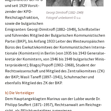
und seit 1929 Vorsit­
zen­der der KPD-
Georgi Dimitroff (1882–1949)
Reichs­tags­frak­ti­on,
Fotograf unbekannt © s.u.
sowie die bulga­ri­schen
Emigran­ten: Georgi Dimitroff (1882–1949), Schrift­stel­ler
und führen­des Mitglied der Bulga­ri­schen Kommu­nis­ti­schen
Partei (BKP), bis Anfang 1933 Leiter des Westeu­ro­päi­schen
Büros des Exeku­tiv­ko­mi­tees der Kommu­nis­ti­schen Inter­na­
tio­na­le (Komin­tern) in Berlin (von 1935 bis 1943 General­se­
kre­tär der Komin­tern, von 1946 bis 1949 bulga­ri­scher Minis­
ter­prä­si­dent); Blagoj Popoff (1902–1968), Student der
Rechts­wis­sen­schaft und Mitglied des Zentral­ko­mi­tees (ZK)
der BKP; Wasil Taneff (1897–1941), Schuh­ma­cher und
ebenfalls Mitglied des ZK der BKP.
b) Die Verteidiger
Dem Haupt­an­ge­klag­ten Marinus van der Lubbe wurde Dr.
Philipp Seuffert (1871–1957), Rechts­an­walt am Reichs­ge­
richt, als Pflicht­ver­tei­di­ger zugewiesen.