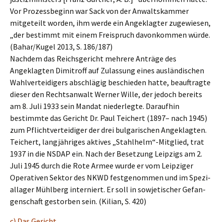
Vor Prozess­be­ginn war Sack von der Anwalts­kam­mer
mitge­teilt worden, ihm werde ein Angeklag­ter zugewie­sen,
„der bestimmt mit einem Freispruch davon­kom­men würde.
(Bahar/Kugel 2013, S. 186/187)
Nachdem das Reichs­ge­richt mehre­re Anträ­ge des
Angeklag­ten Dimitroff auf Zulas­sung eines auslän­di­schen
Wahlver­tei­di­gers abschlä­gig beschie­den hatte, beauf­trag­te
dieser den Rechts­an­walt Werner Wille, der jedoch bereits
am 8. Juli 1933 sein Mandat nieder­leg­te. Darauf­hin
bestimm­te das Gericht Dr. Paul Teichert (1897– nach 1945)
zum Pflicht­ver­tei­di­ger der drei bulga­ri­schen Angeklag­ten.
Teichert, langjäh­ri­ges aktives „Stahlhelm“-Mitglied, trat
1937 in die NSDAP ein. Nach der Beset­zung Leipzigs am 2.
Juli 1945 durch die Rote Armee wurde er vom Leipzi­ger
Opera­ti­ven Sektor des NKWD festge­nom­men und im Spezi­
al­la­ger Mühlberg inter­niert. Er soll in sowje­ti­scher Gefan­
gen­schaft gestor­ben sein. (Kilian, S. 420)
c) Das Gericht