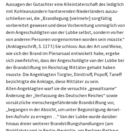
Aussa­gen der Gutach­ter eine Allein­tä­ter­schaft des ledig­lich
mit Kohle­an­zün­dern hantie­ren­den Nieder­län­ders auszu­
schlie­ßen sei, die „Brand­le­gung [vielmehr] sorgfäl­tig
vorbe­rei­tet gewesen und diese Vorbe­rei­tung unmög­lich von
dem Angeschul­dig­ten van der Lubbe selbst, sondern vorher
von anderen Perso­nen vorge­nom­men worden sein müsste.“
(Ankla­ge­schrift, S. 117 f.) Sie schloss: Aus der Art und Weise,
wie sich der Brand im Plenar­saal entwi­ckelt habe, ergebe
sich zweifels­frei, dass der Angeschul­dig­te van der Lubbe bei
der Brand­stif­tung im Reichs­tag Mittä­ter gehabt haben
musste. Die Angeklag­ten Torgler, Dimitroff, Popoff, Taneff
bezich­tig­te die Ankla­ge, diese Mittä­ter zu sein.
Allen Angeklag­ten warf sie die versuch­te „gewalt­sa­me“
Änderung der „Verfas­sung des Deutschen Reiches“ sowie
vorsätz­li­che menschen­ge­fähr­den­de Brand­stif­tung vor,
„began­gen in der Absicht, um unter Begüns­ti­gung dersel­
ben Aufruhr zu erregen …“ Van der Lubbe wurde darüber
hinaus dreier weite­rer Brand­stif­tungs­hand­lun­gen (am
Wohlfahrts­amt in Berlin-Neukölln, am Berli­ner Rathaus