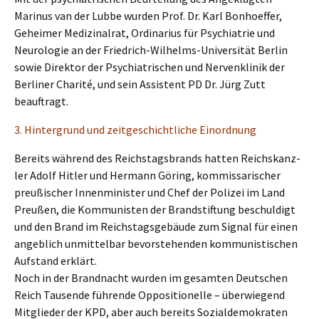
Marinus van der Lubbe wurden Prof. Dr. Karl Bonhoef­fer,
Gehei­mer Medizi­nal­rat, Ordina­ri­us für Psych­ia­trie und
Neuro­lo­gie an der Fried­rich-Wilhelms-Univer­si­tät Berlin
sowie Direk­tor der Psych­ia­tri­schen und Nerven­kli­nik der
Berli­ner Chari­té, und sein Assis­tent PD Dr. Jürg Zutt
beauftragt.
3. Hinter­grund und zeitge­schicht­li­che Einordnung
Bereits während des Reichs­tags­brands hatten Reichs­kanz­
ler Adolf Hitler und Hermann Göring, kommis­sa­ri­scher
preußi­scher Innen­mi­nis­ter und Chef der Polizei im Land
Preußen, die Kommu­nis­ten der Brand­stif­tung beschul­digt
und den Brand im Reichs­tags­ge­bäu­de zum Signal für einen
angeb­lich unmit­tel­bar bevor­ste­hen­den kommu­nis­ti­schen
Aufstand erklärt.
Noch in der Brand­nacht wurden im gesam­ten Deutschen
Reich Tausen­de führen­de Opposi­tio­nel­le – überwie­gend
Mitglie­der der KPD, aber auch bereits Sozial­de­mo­kra­ten