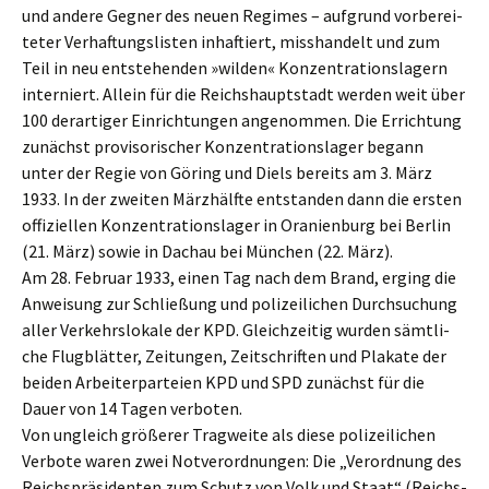
und andere Gegner des neuen Regimes – aufgrund vorbe­rei­
te­ter Verhaf­tungs­lis­ten inhaf­tiert, misshan­delt und zum
Teil in neu entste­hen­den »wilden« Konzen­tra­ti­ons­la­gern
inter­niert. Allein für die Reichs­haupt­stadt werden weit über
100 derar­ti­ger Einrich­tun­gen angenom­men. Die Errich­tung
zunächst provi­so­ri­scher Konzen­tra­ti­ons­la­ger begann
unter der Regie von Göring und Diels bereits am 3. März
1933. In der zweiten Märzhälf­te entstan­den dann die ersten
offizi­el­len Konzen­tra­ti­ons­la­ger in Orani­en­burg bei Berlin
(21. März) sowie in Dachau bei München (22. März).
Am 28. Febru­ar 1933, einen Tag nach dem Brand, erging die
Anwei­sung zur Schlie­ßung und polizei­li­chen Durch­su­chung
aller Verkehrs­lo­ka­le der KPD. Gleich­zei­tig wurden sämtli­
che Flugblät­ter, Zeitun­gen, Zeitschrif­ten und Plaka­te der
beiden Arbei­ter­par­tei­en KPD und SPD zunächst für die
Dauer von 14 Tagen verboten.
Von ungleich größe­rer Tragwei­te als diese polizei­li­chen
Verbo­te waren zwei Notver­ord­nun­gen: Die „Verord­nung des
Reichs­prä­si­den­ten zum Schutz von Volk und Staat“ (Reichs­