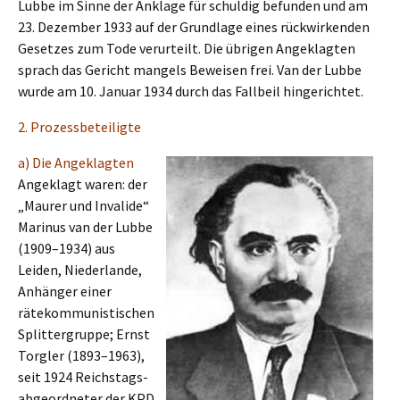
Lubbe im Sinne der Ankla­ge für schul­dig befun­den und am
23. Dezem­ber 1933 auf der Grund­la­ge eines rückwir­ken­den
Geset­zes zum Tode verur­teilt. Die übrigen Angeklag­ten
sprach das Gericht mangels Bewei­sen frei. Van der Lubbe
wurde am 10. Januar 1934 durch das Fallbeil hingerichtet.
2. Prozess­be­tei­lig­te
a) Die Angeklagten
Angeklagt waren: der
„Maurer und Invali­de“
Marinus van der Lubbe
(1909–1934) aus
Leiden, Nieder­lan­de,
Anhän­ger einer
rätekom­mu­nis­ti­schen
Split­ter­grup­pe; Ernst
Torgler (1893–1963),
seit 1924 Reichs­tags­
ab­ge­ord­ne­ter der KPD