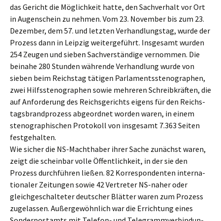
das Gericht die Möglich­keit hatte, den Sachver­halt vor Ort
in Augen­schein zu nehmen. Vom 23. Novem­ber bis zum 23.
Dezem­ber, dem 57. und letzten Verhand­lungs­tag, wurde der
Prozess dann in Leipzig weiter­ge­führt. Insge­samt wurden
254 Zeugen und sieben Sachver­stän­di­ge vernom­men. Die
beina­he 280 Stunden währen­de Verhand­lung wurde von
sieben beim Reichs­tag tätigen Parla­ments­ste­no­gra­phen,
zwei Hilfs­ste­no­gra­phen sowie mehre­ren Schreib­kräf­ten, die
auf Anfor­de­rung des Reichs­ge­richts eigens für den Reichs­
tags­brand­pro­zess abgeord­net worden waren, in einem
steno­gra­phi­schen Proto­koll von insge­samt 7.363 Seiten
festgehalten.
Wie sicher die NS-Macht­ha­ber ihrer Sache zunächst waren,
zeigt die schein­bar volle Öffent­lich­keit, in der sie den
Prozess durch­füh­ren ließen. 82 Korre­spon­den­ten inter­na­
tio­na­ler Zeitun­gen sowie 42 Vertre­ter NS-naher oder
gleich­ge­schal­te­ter deutscher Blätter waren zum Prozess
zugelas­sen. Außer­ge­wöhn­lich war die Errich­tung eines
Sonder­post­amts mit Telefon- und Telegramm­ver­bin­dun­