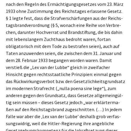
nach den Regeln des Ermäch­ti­gungs­ge­set­zes vom 23. März
1933 ohne Zustim­mung des Reichs­ta­ges erlas­se­ne Gesetz.
§ 1 legte fest, dass die Straf­ver­schär­fun­gen aus der Reichs­
tags­brand­ver­ord­nung (§ 5, wonach eine Reihe von Verbre­
chen, darun­ter Hochver­rat und Brand­stif­tung, die bis dahin
mit lebens­lan­gem Zucht­haus bedroht waren, fortan
obliga­to­risch mit dem Tode zu bestra­fen seien), auch auf
Taten anzuwen­den seien, die zwischen dem 31. Januar und
dem 28. Febru­ar 1933 began­gen worden waren. Damit
verstieß die „Lex van der Lubbe“ gleich in zweifa­cher
Hinsicht gegen rechts­staat­li­che Prinzi­pi­en: einmal gegen
das Rückwir­kungs­ver­bot bzw. den Gesetz­lich­keits­grund­satz
im moder­nen Straf­recht („nulla poena sine lege“), zum
anderen gegen den Grund­satz, dass Geset­ze allge­mein­gül­
tig sein müssen – dieses Gesetz jedoch „war erklär­ter­ma­
ßen auf den Reichs­tags­brand zugeschnit­ten. (…) In jedem
Falle war aber die ‚Lex van der Lubbe’ deshalb grob verfas­
sungs­wid­rig, weil die Hitler-Regie­rung ihre angeb­li­che
Gesetz­ge­bungs­kom­pe­tenz für die Inkraft­set­zung dieses