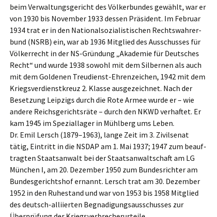
beim Verwal­tungs­ge­richt des Völker­bun­des gewählt, war er
von 1930 bis Novem­ber 1933 dessen Präsi­dent. Im Febru­ar
1934 trat er in den Natio­nal­so­zia­lis­ti­schen Rechts­wah­rer­
bund (NSRB) ein, war ab 1936 Mitglied des Ausschus­ses für
Völker­recht in der NS-Gründung „Akade­mie für Deutsches
Recht“ und wurde 1938 sowohl mit dem Silber­nen als auch
mit dem Golde­nen Treudienst-Ehren­zei­chen, 1942 mit dem
Kriegs­ver­dienst­kreuz 2. Klasse ausge­zeich­net. Nach der
Beset­zung Leipzigs durch die Rote Armee wurde er – wie
andere Reichs­ge­richts­rä­te – durch den NKWD verhaf­tet. Er
kam 1945 im Spezi­al­la­ger in Mühlberg ums Leben.
Dr. Emil Lersch (1879–1963), lange Zeit im 3. Zivil­se­nat
tätig, Eintritt in die NSDAP am 1. Mai 1937; 1947 zum beauf­
trag­ten Staats­an­walt bei der Staats­an­walt­schaft am LG
München I, am 20. Dezem­ber 1950 zum Bundes­rich­ter am
Bundes­ge­richts­hof ernannt. Lersch trat am 30. Dezem­ber
1952 in den Ruhestand und war von 1953 bis 1958 Mitglied
des deutsch-alliier­ten Begna­di­gungs­aus­schus­ses zur
Überprü­fung der Kriegsverbrecherurteile.