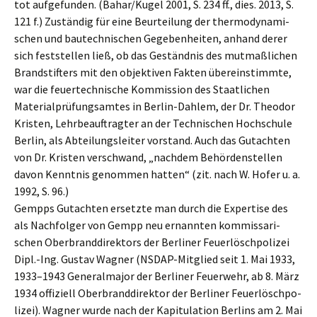
tot aufge­fun­den. (Bahar/Kugel 2001, S. 234 ff., dies. 2013, S.
121 f.) Zustän­dig für eine Beurtei­lung der thermo­dy­na­mi­
schen und bautech­ni­schen Gegeben­hei­ten, anhand derer
sich feststel­len ließ, ob das Geständ­nis des mutmaß­li­chen
Brand­stif­ters mit den objek­ti­ven Fakten überein­stimm­te,
war die feuer­tech­ni­sche Kommis­si­on des Staat­li­chen
Materi­al­prü­fungs­am­tes in Berlin-Dahlem, der Dr. Theodor
Kristen, Lehrbe­auf­trag­ter an der Techni­schen Hochschu­le
Berlin, als Abtei­lungs­lei­ter vorstand. Auch das Gutach­ten
von Dr. Kristen verschwand, „nachdem Behör­den­stel­len
davon Kennt­nis genom­men hatten“ (zit. nach W. Hofer u. a.
1992, S. 96.)
Gempps Gutach­ten ersetz­te man durch die Exper­ti­se des
als Nachfol­ger von Gempp neu ernann­ten kommis­sa­ri­
schen Oberbrand­di­rek­tors der Berli­ner Feuer­lösch­po­li­zei
Dipl.-Ing. Gustav Wagner (NSDAP-Mitglied seit 1. Mai 1933,
1933–1943 General­ma­jor der Berli­ner Feuer­wehr, ab 8. März
1934 offizi­ell Oberbrand­di­rek­tor der Berli­ner Feuer­lösch­po­
li­zei). Wagner wurde nach der Kapitu­la­ti­on Berlins am 2. Mai