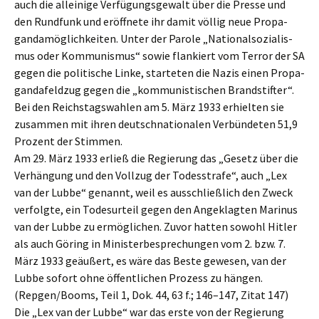
auch die allei­ni­ge Verfü­gungs­ge­walt über die Presse und
den Rundfunk und eröff­ne­te ihr damit völlig neue Propa­
gan­da­mög­lich­kei­ten. Unter der Parole „Natio­nal­so­zia­lis­
mus oder Kommu­nis­mus“ sowie flankiert vom Terror der SA
gegen die politi­sche Linke, starte­ten die Nazis einen Propa­
gan­da­feld­zug gegen die „kommu­nis­ti­schen Brand­stif­ter“.
Bei den Reichs­tags­wah­len am 5. März 1933 erhiel­ten sie
zusam­men mit ihren deutsch­na­tio­na­len Verbün­de­ten 51,9
Prozent der Stimmen.
Am 29. März 1933 erließ die Regie­rung das „Gesetz über die
Verhän­gung und den Vollzug der Todes­stra­fe“, auch „Lex
van der Lubbe“ genannt, weil es ausschließ­lich den Zweck
verfolg­te, ein Todes­ur­teil gegen den Angeklag­ten Marinus
van der Lubbe zu ermög­li­chen. Zuvor hatten sowohl Hitler
als auch Göring in Minis­ter­be­spre­chun­gen vom 2. bzw. 7.
März 1933 geäußert, es wäre das Beste gewesen, van der
Lubbe sofort ohne öffent­li­chen Prozess zu hängen.
(Repgen/Booms, Teil 1, Dok. 44, 63 f.; 146–147, Zitat 147)
Die „Lex van der Lubbe“ war das erste von der Regie­rung