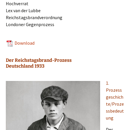
Hochverrat
Lex van der Lubbe
Reichstagsbrandverordnung
Londo­ner Gegenprozess
Download
Der Reichstagsbrand-Prozess
Deutschland 1933
1.
Prozess
geschich
te/Proze
ssbedeut
ung
Der