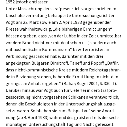
1952 jedoch entlassen.
Unter Missach­tung der straf­ge­setz­lich vorge­schrie­be­nen
Unschulds­ver­mu­tung behaup­te­te Unter­su­chungs­rich­ter
Vogt am 22. März sowie am 2. April 1933 gegen­über der
Presse wahrheits­wid­rig, „die bishe­ri­gen Ermitt­lun­gen“
hätten ergeben, dass „van der Lubbe in der Zeit unmit­tel­bar
vor dem Brand nicht nur mit deutschen (…) sondern auch
mit auslän­di­schen Kommu­nis­ten“ bzw. Terro­ris­ten in
Verbin­dung gestan­den habe, darun­ter mit den drei
angeklag­ten Bulga­ren Dimitroff, Taneff und Popoff. „Dafür,
dass nicht­kom­mu­nis­ti­sche Kreise mit dem Reichs­tags­bran­
de in Bezie­hung stehen, haben die Ermitt­lun­gen nicht den
gerings­ten Anhalt ergeben.“ (Bahar/Kugel 2001, S. 330 ff.).
Darüber hinaus war Vogt auch für vieler­lei in der Straf­pro­
zess­ord­nung nicht vorge­se­he­ne Schika­nen verant­wort­lich,
denen die Beschul­dig­ten in der Unter­su­chungs­haft ausge­
setzt waren. So blieben sie zum Beispiel auf seine Anord­
nung (ab 4. April 1933) während des größten Teils der sechs­
mo­na­ti­gen Unter­su­chungs­haft Tag und Nacht gefes­selt.