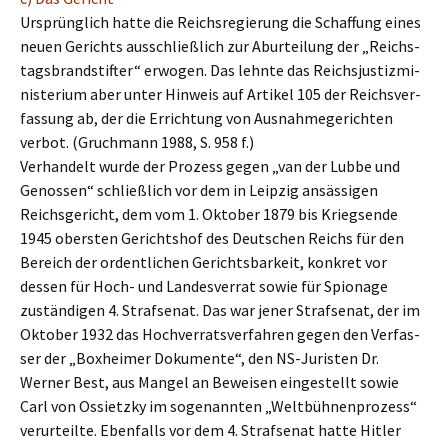
Ursprüng­lich hatte die Reichs­re­gie­rung die Schaf­fung eines
neuen Gerichts ausschließ­lich zur Aburtei­lung der „Reichs­
tags­brand­stif­ter“ erwogen. Das lehnte das Reichs­jus­tiz­mi­
nis­te­ri­um aber unter Hinweis auf Artikel 105 der Reichs­ver­
fas­sung ab, der die Errich­tung von Ausnah­me­ge­rich­ten
verbot. (Gruch­mann 1988, S. 958 f.)
Verhan­delt wurde der Prozess gegen „van der Lubbe und
Genos­sen“ schließ­lich vor dem in Leipzig ansäs­si­gen
Reichs­ge­richt, dem vom 1. Oktober 1879 bis Kriegs­en­de
1945 obers­ten Gerichts­hof des Deutschen Reichs für den
Bereich der ordent­li­chen Gerichts­bar­keit, konkret vor
dessen für Hoch- und Landes­ver­rat sowie für Spiona­ge
zustän­di­gen 4. Straf­se­nat. Das war jener Straf­se­nat, der im
Oktober 1932 das Hochver­rats­ver­fah­ren gegen den Verfas­
ser der „Boxhei­mer Dokumen­te“, den NS-Juris­ten Dr.
Werner Best, aus Mangel an Bewei­sen einge­stellt sowie
Carl von Ossietz­ky im sogenann­ten „Weltbüh­nen­pro­zess“
verur­teil­te. Ebenfalls vor dem 4. Straf­se­nat hatte Hitler