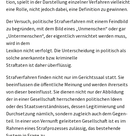
ti­on, spielt in der Darstel­lung einzel­ner Verfah­ren vielleicht
eine Rolle, nicht jedoch dabei, eine Defini­ti­on zu gewinnen.
Der Versuch, politi­sche Straf­ver­fah­ren mit einem Feind­bild
zu begrün­den, mit dem Bild eines „Unmen­schen“ oder gar
„Unter­men­schen“, der eigent­lich vernich­tet werden muss,
wird in dem
Lexikon nicht verfolgt. Die Unter­schei­dung in politisch als
solche anerkann­te bzw. kriminelle
Straf­ta­ten ist daher überflüssig.
Straf­ver­fah­ren finden nicht nur im Gerichts­saal statt. Sie
beein­flus­sen die öffent­li­che Meinung und werden ihrer­seits
von dieser beein­flusst. Sie dienen nicht nur der Abbil­dung
der in einer Gesell­schaft herrschen­den politi­schen Ideen
oder des Staats­ver­ständ­nis­ses, dessen Legiti­mie­rung und
Durch­set­zung nämlich, sondern zugleich auch dem Gegen­
teil. In einer von Vernunft gelei­te­ten Gesell­schaft ist es im
Rahmen eines Straf­pro­zes­ses zuläs­sig, das bestehen­de
System in Frage zu