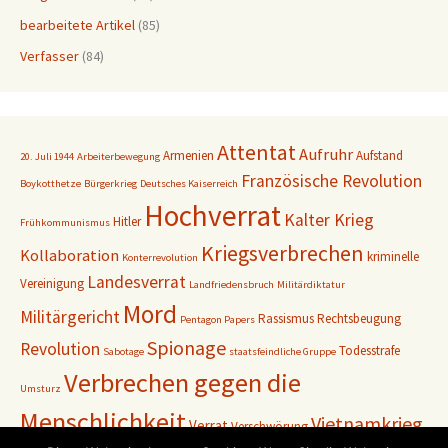
bearbeitete Artikel
(85)
Verfasser
(84)
Attentat
Aufruhr
Armenien
Aufstand
20. Juli 1944
Arbeiterbewegung
Französische Revolution
Boykotthetze
Bürgerkrieg
Deutsches Kaiserreich
Hochverrat
Kalter Krieg
Hitler
Frühkommunismus
Kriegsverbrechen
Kollaboration
kriminelle
Konterrevolution
Landesverrat
Vereinigung
Landfriedensbruch
Militärdiktatur
Mord
Militärgericht
Rassismus
Rechtsbeugung
Pentagon Papers
Spionage
Revolution
Todesstrafe
Sabotage
staatsfeindliche Gruppe
Verbrechen gegen die
Umsturz
Menschlichkeit
Vietnamkrieg
Verrat
Verschwörung