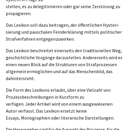
stellen, es zu delegi­ti­mie­ren oder gar seine Zerstö­rung zu
propagieren.
Das Lexikon soll dazu beitra­gen, der öffent­li­chen Hyste­ri­
sie­rung und pauscha­len Feind­er­klä­rung mittels politi­scher
Straf­ver­fah­ren entgegenzuwirken.
Das Lexikon beschrei­tet einer­seits den tradi­tio­nel­len Weg,
geschicht­li­che Vorgän­ge darzu­stel­len. Anderer­seits wird es
einen neuen Blick auf die Struk­tu­ren von Straf­pro­zes­sen
allge­mein ermög­lichen und auf das Menschen­bild, das
dahintersteht.
Die Form des Lexikons erlaubt, über eine Vielzahl von
Prozess­be­schrei­bun­gen in Kurzform zu
verfü­gen. Jeder Artikel wird von einem ausge­wie­se­nen
Autor verfasst. Das Lexikon ersetzt keine
Essays, Monogra­phien oder litera­ri­sche Darstellungen.
Die Heraus­ge­ber sind für die Auswahl der Prozes­se, für die