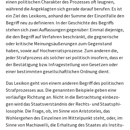
einen politi­schen Charak­ter des Prozes­ses oft leugnen,
während die Angeklag­ten sich gerade darauf berufen. Es ist
ein Ziel des Lexikons, anhand der Summe der Einzel­fäl­le den
Begriff neu zu definie­ren. In der Geschich­te des Begriffs
stehen sich zwei Auffas­sun­gen gegen­über: Einmal dieje­ni­ge,
die den Begriff auf Verfah­ren beschränkt, die gegne­ri­sche
oder kriti­sche Meinungs­äu­ße­run­gen zum Gegen­stand
haben, sowie auf Hochver­rats­pro­zes­se. Zum anderen die,
jeder Straf­pro­zess als solcher sei politisch insofern, dass er
der Bestä­ti­gung bzw. Infra­ge­stel­lung von Geset­zen oder
einer bestimm­ten gesell­schaft­li­chen Ordnung dient.
Das Lexikon geht von einem anderen Begriff des politi­schen
Straf­pro­zes­ses aus. Die genann­ten Beispie­le geben eine
vorläu­fi­ge Richtung an. Nicht in die Betrach­tung einbe­zo­
gen wird das Staats­ver­ständ­nis der Rechts- und Staats­phi­
lo­so­phie. Die Frage, ob, im Sinne von Aristo­te­les, das
Wohlerge­hen des Einzel­nen im Mittel­punkt steht, oder, im
Sinne von Machia­vel­li, die Erhal­tung des Staates als Insti­tu­