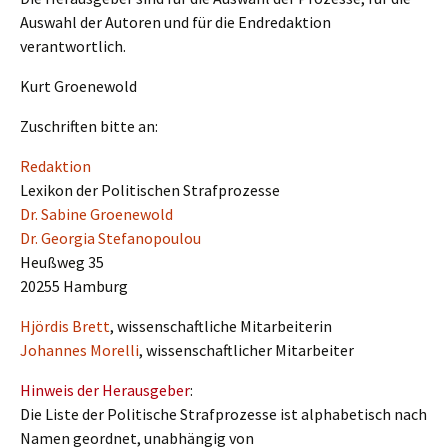
Auswahl der Autoren und für die End­redaktion
verantwortlich.
Kurt Groene­wold
Zuschrif­ten bitte an:
Redak­ti­on
Lexikon der Politi­schen Strafprozesse
Dr. Sabine Groenewold
Dr. Georgia Stefanopoulou
Heußweg 35
20255 Hamburg
Hjördis Brett
, wissen­schaft­li­che Mitarbeiterin
Johan­nes Morel­li
, wissen­schaft­li­cher Mitarbeiter
Hinweis der Heraus­ge­ber
:
Die Liste der Politi­sche Straf­pro­zes­se ist alpha­be­tisch nach
Namen geord­net, unabhän­gig von