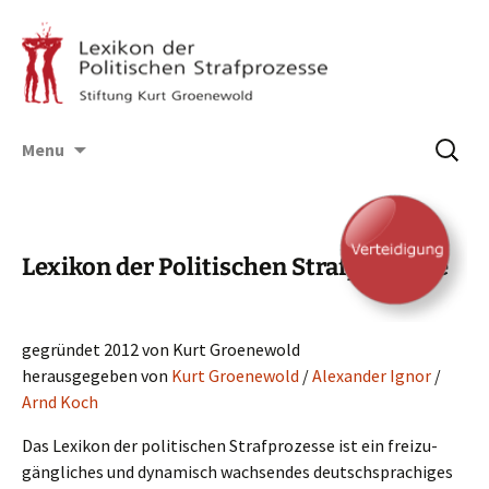
Skip
Suchen
Menu
to
nach:
content
Lexikon der Politischen Strafprozesse
gegrün­det 2012 von Kurt Groenewold
heraus­ge­ge­ben von
Kurt Groene­wold
/
Alexan­der Ignor
/
Arnd Koch
Das Lexikon der politi­schen Straf­pro­zes­se ist ein freizu­
gäng­li­ches und dynamisch wachsen­des deutsch­spra­chi­ges