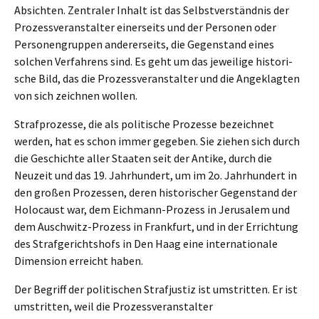
Absich­ten. Zentra­ler Inhalt ist das Selbst­ver­ständ­nis der
Prozess­veranstalter einer­seits und der Perso­nen oder
Perso­nen­grup­pen anderer­seits, die Gegen­stand eines
solchen Verfah­rens sind. Es geht um das jewei­li­ge histo­ri­
sche Bild, das die Prozess­ver­an­stal­ter und die Angeklag­ten
von sich zeich­nen wollen.
Straf­pro­zes­se, die als politi­sche Prozes­se bezeich­net
werden, hat es schon immer gegeben. Sie ziehen sich durch
die Geschich­te aller Staaten seit der Antike, durch die
Neuzeit und das 19. Jahrhun­dert, um im 2o. Jahrhun­dert in
den großen Prozes­sen, deren histo­ri­scher Gegen­stand der
Holocaust war, dem Eichmann-Prozess in Jerusa­lem und
dem Ausch­witz-Prozess in Frank­furt, und in der Errich­tung
des Straf­ge­richts­hofs in Den Haag eine inter­na­tio­na­le
Dimen­si­on erreicht haben.
Der Begriff der politi­schen Straf­jus­tiz ist umstrit­ten. Er ist
umstrit­ten, weil die Prozessveranstalter