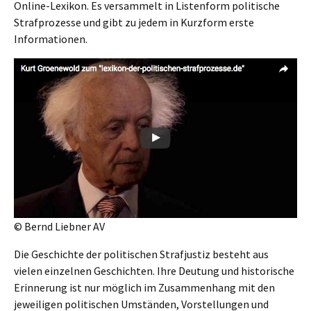
Online-Lexikon. Es versam­melt in Listen­form politi­sche
Straf­pro­zes­se und gibt zu jedem in Kurzform erste
Informationen.
© Bernd Liebner AV
Die Geschich­te der politi­schen Straf­jus­tiz besteht aus
vielen einzel­nen Geschich­ten. Ihre Deutung und histo­ri­sche
Erinne­rung ist nur möglich im Zusam­men­hang mit den
jewei­li­gen politi­schen Umstän­den, Vorstel­lun­gen und