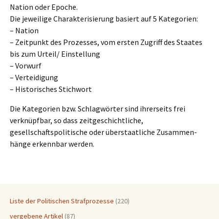
Nation oder Epoche.
Die jewei­li­ge Charak­te­ri­sie­rung basiert auf 5 Kategorien:
– Nation
– Zeitpunkt des Prozes­ses, vom ersten Zugriff des Staates
bis zum Urteil/ Einstellung
– Vorwurf
– Verteidigung
– Histo­ri­sches Stichwort
Die Katego­rien bzw. Schlag­wör­ter sind ihrer­seits frei
verknüpf­bar, so dass zeitgeschichtliche,
gesell­schafts­po­li­ti­sche oder überstaat­li­che Zusam­men­
hän­ge erkenn­bar werden.
Liste der Politischen Strafprozesse
(220)
vergebene Artikel
(87)