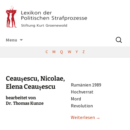
Skip
Suchen
Menu
to
nach:
content
C
M
Q
W
Y
Z
Ceaușescu, Nicolae,
Rumäni­en 1989
Elena Ceaușescu
Hochverrat
bearbei­tet von
Mord
Dr. Thomas Kunze
Revolution
Weiter­le­sen
→