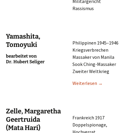
Militärgericht
Rassismus
Yamashita,
Philip­pi­nen 1945–1946
Tomoyuki
Kriegsverbrechen
bearbei­tet von
Massa­ker von Manila
Dr. Hubert Seliger
Sook Ching-Massaker
Zweiter Weltkrieg
Weiter­le­sen
→
Zelle, Margaretha
Frank­reich 1917
Geertruida
Doppel­spio­na­ge,
(Mata Hari)
Hochverrat