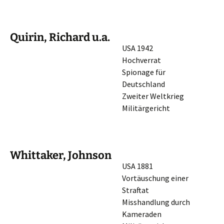
Quirin, Richard u.a.
USA 1942
Hochverrat
Spiona­ge für
Deutschland
Zweiter Weltkrieg
Militärgericht
Whittaker, Johnson
USA 1881
Vortäu­schung einer
Straftat
Misshand­lung durch
Kameraden