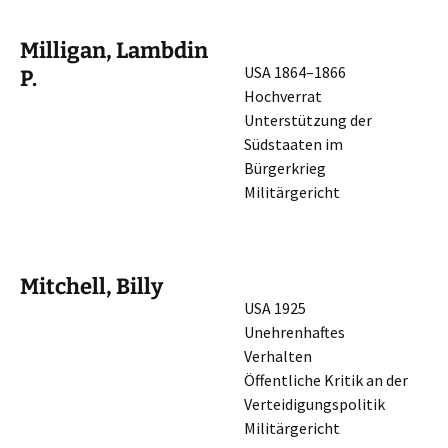
Milligan, Lambdin
USA 1864–1866
P.
Hochverrat
Unter­stüt­zung der
Südstaa­ten im
Bürgerkrieg
Militärgericht
Mitchell, Billy
USA 1925
Unehren­haf­tes
Verhalten
Öffent­li­che Kritik an der
Verteidigungspolitik
Militärgericht