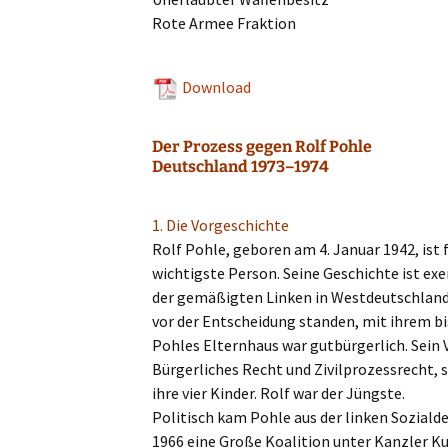
Rote Armee Fraktion
Download
Der Prozess gegen Rolf Pohle
Deutschland 1973–1974
1. Die Vorgeschichte
Rolf Pohle, geboren am 4. Januar 1942, ist f
wichtigs­te Person. Seine Geschich­te ist exem
der gemäßig­ten Linken in Westdeutsch­land 
vor der Entschei­dung standen, mit ihrem bi
Pohles Eltern­haus war gutbür­ger­lich. Sein V
Bürger­li­ches Recht und Zivil­pro­zess­recht
ihre vier Kinder. Rolf war der Jüngste.
Politisch kam Pohle aus der linken Sozial­de­
1966 eine Große Koali­ti­on unter Kanzler Ku