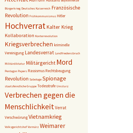
Aufstand
Boykotthetze
Französische
Bürgerkrieg
Deutsches Kaiserreich
Revolution
Hitler
Frühkommunismus
Hochverrat
Kalter Krieg
Kollaboration
Konterrevolution
Kriegsverbrechen
kriminelle
Landesverrat
Vereinigung
Landfriedensbruch
Mord
Militärgericht
Militärdiktatur
Rassismus
Rechtsbeugung
Pentagon Papers
Spionage
Revolution
Sabotage
Todesstrafe
staatsfeindliche Gruppe
Umsturz
Verbrechen gegen die
Menschlichkeit
Verrat
Vietnamkrieg
Verschwörung
Weimarer
Volksgerichtshof
Vormärz