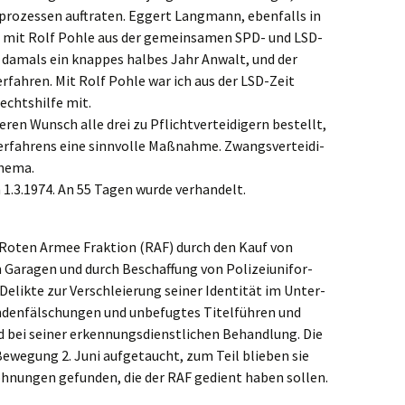
­pro­zes­sen auftra­ten. Eggert Langmann, ebenfalls in
d mit Rolf Pohle aus der gemein­sa­men SPD- und LSD-
r damals ein knappes halbes Jahr Anwalt, und der
fah­ren. Mit Rolf Pohle war ich aus der LSD-Zeit
echts­hil­fe mit.
ren Wunsch alle drei zu Pflicht­ver­tei­di­gern bestellt,
rfah­rens eine sinnvol­le Maßnah­me. Zwangs­ver­tei­di­
Thema.
 1.3.1974. An 55 Tagen wurde verhandelt.
er Roten Armee Frakti­on (RAF) durch den Kauf von
n Garagen und durch Beschaf­fung von Polizei­uni­for­
elik­te zur Verschleie­rung seiner Identi­tät im Unter­
en­fäl­schun­gen und unbefug­tes Titel­füh­ren und
nd bei seiner erken­nungs­dienst­li­chen Behand­lung. Die
ewegung 2. Juni aufge­taucht, zum Teil blieben sie
hnun­gen gefun­den, die der RAF gedient haben sollen.