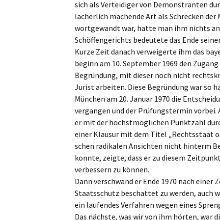
sich als Vertei­di­ger von Demons­tran­ten durc
lächer­lich machen­de Art als Schre­cken der
wortge­wandt war, hatte man ihm nichts anh
Schöf­fen­ge­richts bedeu­te­te das Ende seiner 
Kurze Zeit danach verwei­ger­te ihm das bayer
be­ginn am 10. Septem­ber 1969 den Zugang 
Begrün­dung, mit dieser noch nicht rechts­kr
Jurist arbei­ten. Diese Begrün­dung war so ha
München am 20. Januar 1970 die Entschei­dun
vergan­gen und der Prüfungs­ter­min vorbei.
er mit der höchst­mög­li­chen Punkt­zahl dur
einer Klausur mit dem Titel „Rechts­staat od
schen radika­len Ansich­ten nicht hinterm Be
konnte, zeigte, dass er zu diesem Zeitpunk
verbes­sern zu können.
Dann verschwand er Ende 1970 nach einer Ze
Staats­schutz beschat­tet zu werden, auch w
ein laufen­des Verfah­ren wegen eines Spreng­
Das nächs­te, was wir von ihm hörten, war di