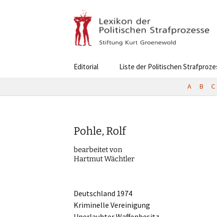
Skip
Editorial
Liste der Politischen Strafproz
to
content
A
B
C
Pohle, Rolf
bearbei­tet von
Hartmut Wächtler
Deutsch­land 1974
Krimi­nel­le Vereinigung
Unerlaub­ter Waffenbesitz