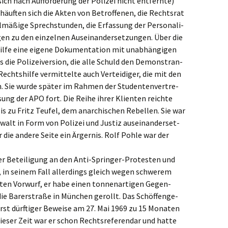
sich nach Auffor­de­rung der Polizei nicht entfern­te)
äuften sich die Akten von Betrof­fe­nen, die Rechts­rat
­mä­ßi­ge Sprech­stun­den, die Erfas­sung der Perso­na­li­
en zu den einzel­nen Ausein­an­der­set­zun­gen. Über die
s­hil­fe eine eigene Dokumen­ta­ti­on mit unabhän­gi­gen
 die Polizei­ver­si­on, die alle Schuld den Demons­tran­
echts­hil­fe vermit­tel­te auch Vertei­di­ger, die mit den
n. Sie wurde später im Rahmen der Studen­ten­ver­tre­
ung der APO fort. Die Reihe ihrer Klien­ten reich­te
 zu Fritz Teufel, dem anarchi­schen Rebel­len. Sie war
ge­walt in Form von Polizei und Justiz ausein­an­der­set­
die andere Seite ein Ärger­nis. Rolf Pohle war der
 Betei­li­gung an den Anti-Sprin­ger-Protes­ten und
 in seinem Fall aller­dings gleich wegen schwe­rem
ten Vorwurf, er habe einen tonnen­ar­ti­gen Gegen­
ie Barer­stra­ße in München gerollt. Das Schöf­fen­ge­
ßerst dürfti­ger Bewei­se am 27. Mai 1969 zu 15 Monaten
eser Zeit war er schon Rechts­re­fe­ren­dar und hatte