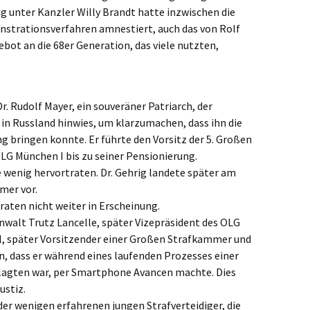
ung unter Kanzler Willy Brandt hatte inzwi­schen die
­tra­ti­ons­ver­fah­ren amnes­tiert, auch das von Rolf
ot an die 68er Genera­ti­on, das viele nutzten,
r. Rudolf Mayer, ein souve­rä­ner Patri­arch, der
in Russland hinwies, um klarzu­ma­chen, dass ihn die
ng bringen konnte. Er führte den Vorsitz der 5. Großen
 LG München I bis zu seiner Pensionierung.
e wenig hervor­tra­ten. Dr. Gehrig lande­te später am
mer vor.
raten nicht weiter in Erscheinung.
an­walt Trutz Lancel­le, später Vizeprä­si­dent des OLG
 später Vorsit­zen­der einer Großen Straf­kam­mer und
en, dass er während eines laufen­den Prozes­ses einer
klag­ten war, per Smart­phone Avancen machte. Dies
ustiz.
er wenigen erfah­re­nen jungen Straf­ver­tei­di­ger, die