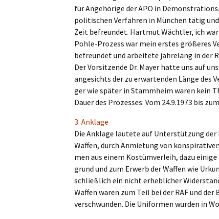
für Angehö­ri­ge der APO in Demons­tra­ti­ons
politi­schen Verfah­ren in München tätig un
Zeit befreun­det. Hartmut Wächt­ler, ich wa
Pohle-Prozess war mein erstes größe­res Ver
befreun­det und arbei­te­te jahre­lang in der R
Der Vorsit­zen­de Dr. Mayer hatte uns auf unse
angesichts der zu erwar­ten­den Länge des Ve
ger wie später in Stamm­heim waren kein 
Dauer des Prozes­ses: Vom 24.9.1973 bis zum
3. Ankla­ge
Die Ankla­ge laute­te auf Unter­stüt­zung d
Waffen, durch Anmie­tung von konspi­ra­ti­ve
men aus einem Kostüm­ver­leih, dazu einige D
grund und zum Erwerb der Waffen wie Urkun­d
schließ­lich ein nicht erheb­li­cher Wider­sta
Waffen waren zum Teil bei der RAF und der B
verschwun­den. Die Unifor­men wurden in Wo