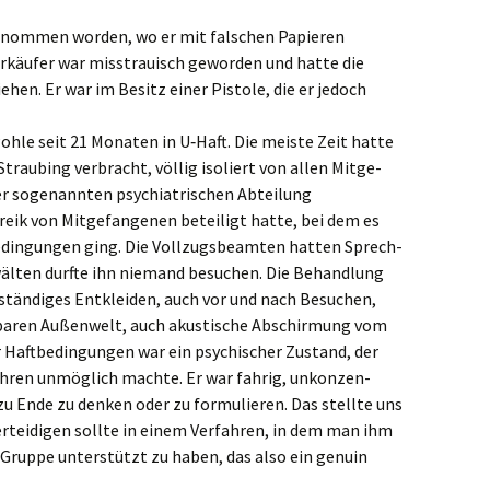
­nom­men worden, wo er mit falschen Papie­ren
rkäu­fer war misstrau­isch gewor­den und hatte die
ehen. Er war im Besitz einer Pisto­le, die er jedoch
ohle seit 21 Monaten in U‑Haft. Die meiste Zeit hatte
 Strau­bing verbracht, völlig isoliert von allen Mitge­
r sogenann­ten psych­ia­tri­schen Abtei­lung
eik von Mitge­fan­ge­nen betei­ligt hatte, bei dem es
­din­gun­gen ging. Die Vollzugs­be­am­ten hatten Sprech­
äl­ten durfte ihn niemand besuchen. Die Behand­lung
stän­di­ges Entklei­den, auch vor und nach Besuchen,
­ba­ren Außen­welt, auch akusti­sche Abschir­mung vom
 Haftbe­din­gun­gen war ein psychi­scher Zustand, der
fah­ren unmög­lich machte. Er war fahrig, unkon­zen­
u Ende zu denken oder zu formu­lie­ren. Das stell­te uns
ertei­di­gen sollte in einem Verfah­ren, in dem man ihm
te Gruppe unter­stützt zu haben, das also ein genuin