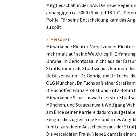
Mitglied­schaft in der RAF. Die neue Regie­r
anhän­gi­gen ca. 5000 (Spiegel 18.1.71) Demons
Pohle. Für seine Entschei­dung kam das Angeb
zu spät.
2. Perso­nen
Mitwir­ken­de Richter: Vorsit­zen­der Richter D
mehrmals auf seine Weltkrieg II-Erfah­rung 
Unruhe im Gerichts­saal nicht aus der Fassu
Straf­kam­mer als Staats­schutz­kam­mer des
Beisit­zer waren: Dr. Gehrig und Dr. Fuchs, di
OLG München, Dr. Fuchs saß einer Straf­kam­
Die Schöf­fen Franz Probst und Fritz Böhm t
Mitwir­ken­de Staats­an­wäl­te: Erster Staats­
München, und Staats­an­walt Wolfgang Wahl,
am Ende seiner Karrie­re dadurch aufge­fal­l
Zeugin, die zugleich die Freun­din des Ange
führte zu seinem Ausschei­den aus der Strafj
Die Vertei­di­ger: Frank Niepel, damals einer d