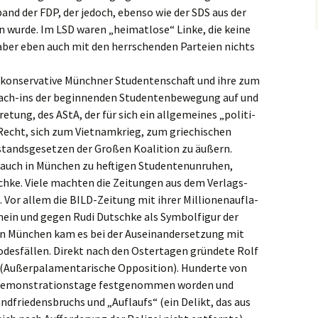
­band der FDP, der jedoch, ebenso wie der SDS aus der
en wurde. Im LSD waren „heimat­lo­se“ Linke, die keine
 aber eben auch mit den herrschen­den Partei­en nichts
 konser­va­ti­ve Münch­ner Studen­ten­schaft und ihre zum
teach-ins der begin­nen­den Studen­ten­be­we­gung auf und
re­tung, des AStA, der für sich ein allge­mei­nes „politi­
echt, sich zum Vietnam­krieg, zum griechi­schen
tands­ge­set­zen der Großen Koali­ti­on zu äußern.
uch in München zu hefti­gen Studen­ten­un­ru­hen,
ch­ke. Viele machten die Zeitun­gen aus dem Verlags­
. Vor allem die BILD-Zeitung mit ihrer Millio­nen­auf­la­
ein und gegen Rudi Dutsch­ke als Symbol­fi­gur der
 München kam es bei der Ausein­an­der­set­zung mit
des­fäl­len. Direkt nach den Oster­ta­gen gründe­te Rolf
ußer­pa­l­a­men­ta­ri­sche Opposi­ti­on). Hunder­te von
emons­tra­ti­ons­ta­ge festge­nom­men worden und
dfrie­dens­bruchs und „Auflaufs“ (ein Delikt, das aus