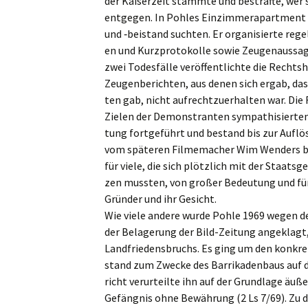
der Kaiser­zeit stamm­te und bestraf­te, wer 
entge­gen. In Pohles Einzim­mer­apart­ment h
und ‑beistand suchten. Er organi­sier­te regel
en und Kurzpro­to­kol­le sowie Zeugen­aus­sa­g
zwei Todes­fäl­le veröf­fent­lich­te die Recht
Zeugen­be­rich­ten, aus denen sich ergab, dass
ten gab, nicht aufrecht­zu­er­hal­ten war. Die R
Zielen der Demons­tran­ten sympa­thi­sier­te
tung fortge­führt und bestand bis zur Auflö­s
vom späte­ren Filme­ma­cher Wim Wenders bis
für viele, die sich plötz­lich mit der Staats­
zen mussten, von großer Bedeu­tung und für 
Gründer und ihr Gesicht.
Wie viele andere wurde Pohle 1969 wegen der
der Belage­rung der Bild-Zeitung angeklagt,
Landfrie­dens­bruchs. Es ging um den konkre­
stand zum Zwecke des Barri­ka­den­baus auf d
richt verur­teil­te ihn auf der Grund­la­ge äu
Gefäng­nis ohne Bewäh­rung (2 Ls 7/69). Zu di