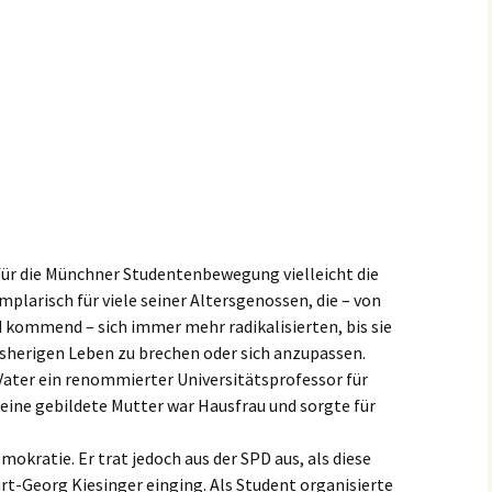
ür die Münch­ner Studen­ten­be­we­gung vielleicht die
pla­risch für viele seiner Alters­ge­nos­sen, die – von
kommend – sich immer mehr radika­li­sier­ten, bis sie
she­ri­gen Leben zu brechen oder sich anzupassen.
ater ein renom­mier­ter Univer­si­täts­pro­fes­sor für
, seine gebil­de­te Mutter war Hausfrau und sorgte für
mo­kra­tie. Er trat jedoch aus der SPD aus, als diese
rt-Georg Kiesin­ger einging. Als Student organi­sier­te