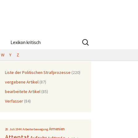
Suchen
Lexikon kritisch
nach:
W
Y
Z
Liste der Politischen Strafprozesse
(220)
vergebene Artikel
(87)
bearbeitete Artikel
(85)
Verfasser
(84)
Armenien
20. Juli 1944
Arbeiterbewegung
Attentat
Aufruhr