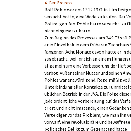
4. Der Prozess
Rolf Pohle war am 17.12.1971 in Ulm festge
versucht hatte, eine Waffe zu kaufen. Der Ve
Polizei gerufen. Pohle hatte versucht, zu fli
nicht einge­setzt hatte.
Zum Beginn des Prozes­ses am 24.9.73 saß P
er in Einzel­haft in dem frühe­ren Zucht­haus
fan­ge­nen. Acht Monate davon hatte er in de
zugebracht, weil er sich an einem Hunger­str
allge­mein um eine Verbes­se­rung der Haftbe
ver­bot. Außer seiner Mutter und seinen Anw
Pohles war entwür­di­gend. Regel­mä­ßig voll
Unter­bin­dung aller Kontak­te zur unmit­tel
üblichen Betrieb in der JVA. Die Folge dieser
jede ordent­li­che Vorbe­rei­tung auf das Ver
triert und nicht imstan­de, einen Gedan­ken z
Vertei­di­ger vor das Problem, wie man ihn v
vorwarf, eine revolu­tio­nä­re und bewaff­ne­
politi­sches Delikt zum Gegen­stand hatte.