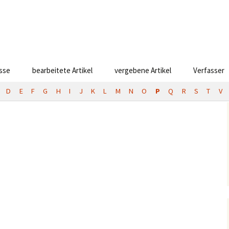
esse
bearbeitete Artikel
vergebene Artikel
Verfasser
D
E
F
G
H
I
J
K
L
M
N
O
P
Q
R
S
T
V