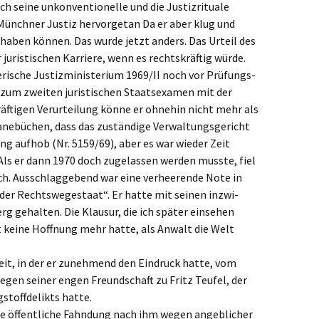
h seine unkon­ven­tio­nel­le und die Justiz­ri­tua­le
 Münch­ner Justiz hervor­ge­tan Da er aber klug und
aben können. Das wurde jetzt anders. Das Urteil des
juris­ti­schen Karrie­re, wenn es rechts­kräf­tig würde.
i­sche Justiz­mi­nis­te­ri­um 1969/II noch vor Prüfungs­
zum zweiten juris­ti­schen Staats­examen mit der
äf­ti­gen Verur­tei­lung könne er ohnehin nicht mehr als
nebü­chen, dass das zustän­di­ge Verwal­tungs­ge­richt
g aufhob (Nr. 5159/69), aber es war wieder Zeit
 Als er dann 1970 doch zugelas­sen werden musste, fiel
ch. Ausschlag­ge­bend war eine verhee­ren­de Note in
er Rechts­we­ge­staat“. Er hatte mit seinen inzwi­
rg gehal­ten. Die Klausur, die ich später einse­hen
t keine Hoffnung mehr hatte, als Anwalt die Welt
it, in der er zuneh­mend den Eindruck hatte, vom
egen seiner engen Freund­schaft zu Fritz Teufel, der
stoff­de­likts hatte.
e öffent­li­che Fahndung nach ihm wegen angeb­li­cher