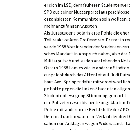
er sich im LSD, dem frühe­ren Studen­ten­ver
SPD aus seiner Mutter­par­tei ausge­schlos­s
organi­sier­ten Kommu­nis­ten sein wollten,
mehr anzufan­gen wussten.
Als Jurastu­dent polari­sier­te Pohle die eher
Teil reaktio­nä­ren Profes­so­ren. Er trat in 
wurde 1968 Vorsit­zen­der der Studen­ten­ver­t
sches Mandat“ in Anspruch nahm, also das R
Militär­putsch und zu den anste­hen­den Nots
Ostern 1968 kam es wie in anderen Städten a
ausge­löst durch das Atten­tat auf Rudi Duts
haus Axel Sprin­ger dafür mitver­ant­wort­lich
ge hatte gegen die linken Studen­ten allge­m
Studen­ten­be­we­gung Stimmung gemacht. In
der Polizei zu zwei bis heute ungeklär­ten To
Pohle mit anderen die Rechts­hil­fe der APO (A
Demons­tran­ten waren im Verlauf der drei D
sahen nun Ankla­gen wegen Wider­stands, Lan