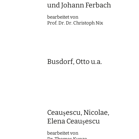
und Johann Ferbach
bearbei­tet von
Prof. Dr. Dr. Chris­toph Nix
Busdorf, Otto u.a.
Ceaușescu, Nicolae,
Elena Ceaușescu
bearbei­tet von