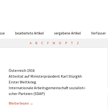
esse
bearbeitete Artikel
vergebene Artikel
Verfasser
A
B
C
F
N
O
P
T
Z
Öster­reich 1916
Atten­tat auf Minis­ter­prä­si­dent Karl Stürgkh
Erster Weltkrieg
Inter­na­tio­na­le Arbeits­ge­mein­schaft sozia­lis­ti­
scher Partei­en (SDAP)
Weiter­le­sen
→