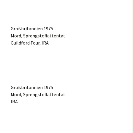
Großbri­tan­ni­en 1975
Mord, Sprengstoffattentat
Guild­ford Four, IRA
Großbri­tan­ni­en 1975
Mord, Sprengstoffattentat
IRA