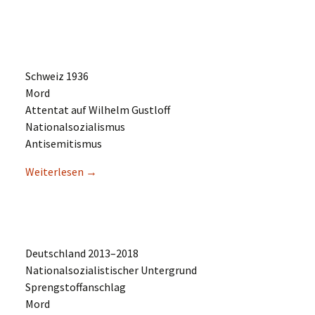
Schweiz 1936
Mord
Atten­tat auf Wilhelm Gustloff
Nationalsozialismus
Antisemitismus
Weiter­le­sen
→
Deutsch­land 2013–2018
Natio­nal­so­zia­lis­ti­scher Untergrund
Sprengstoffanschlag
Mord