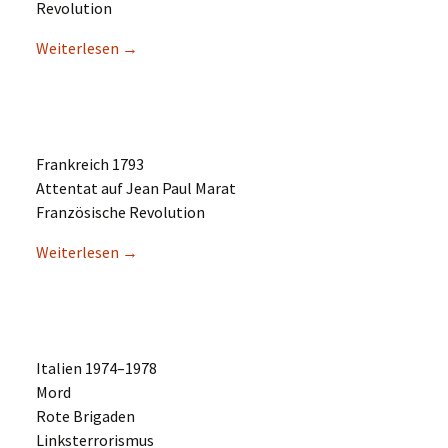
Revolution
Weiter­le­sen
→
Frank­reich 1793
Atten­tat auf Jean Paul Marat
Franzö­si­sche Revolution
Weiter­le­sen
→
Itali­en 1974–1978
Mord
Rote Brigaden
Linksterrorismus