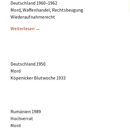
Deutsch­land 1960–1962
Mord, Waffen­han­del, Rechtsbeugung
Wiederaufnahmerecht
Weiter­le­sen
→
Deutsch­land 1950
Mord
Köpeni­cker Blutwo­che 1933
Rumäni­en 1989
Hochverrat
Mord