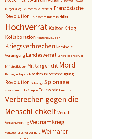
Aufstand
Boykotthetze
Französische
Bürgerkrieg
Deutsches Kaiserreich
Revolution
Hitler
Frühkommunismus
Hochverrat
Kalter Krieg
Kollaboration
Konterrevolution
Kriegsverbrechen
kriminelle
Landesverrat
Vereinigung
Landfriedensbruch
Mord
Militärgericht
Militärdiktatur
Rassismus
Rechtsbeugung
Pentagon Papers
Spionage
Revolution
Sabotage
Todesstrafe
staatsfeindliche Gruppe
Umsturz
Verbrechen gegen die
Menschlichkeit
Verrat
Vietnamkrieg
Verschwörung
Weimarer
Volksgerichtshof
Vormärz