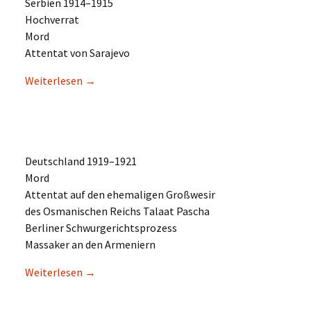
Serbi­en 1914–1915
Hochverrat
Mord
Atten­tat von Sarajevo
Weiter­le­sen
→
Deutsch­land 1919–1921
Mord
Atten­tat auf den ehema­li­gen Großwesir
des Osmani­schen Reichs Talaat Pascha
Berli­ner Schwurgerichtsprozess
Massa­ker an den Armeniern
Weiter­le­sen
→