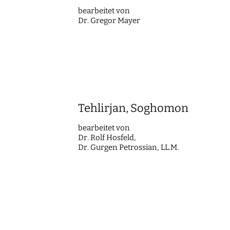
bearbei­tet von
Dr. Gregor Mayer
Tehlirjan, Soghomon
bearbei­tet von
Dr. Rolf Hosfeld,
Dr. Gurgen Petros­si­an, LL.M.