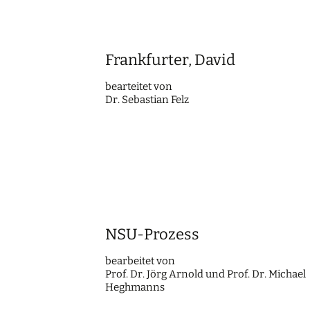
Frankfurter, David
beartei­tet von
Dr. Sebas­ti­an Felz
NSU-Prozess
bearbei­tet von
Prof. Dr. Jörg Arnold und Prof. Dr. Micha­el
Heghmanns