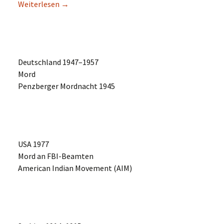
Weiter­le­sen
→
Deutsch­land 1947–1957
Mord
Penzber­ger Mordnacht 1945
USA 1977
Mord an FBI-Beamten
Ameri­can Indian Movement (AIM)