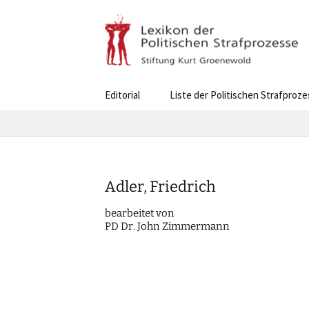
Skip
Editorial
Liste der Politischen Strafproz
to
content
Adler, Friedrich
bearbei­tet von
PD Dr. John Zimmermann