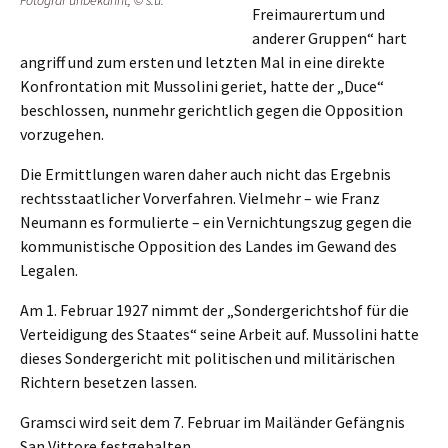
Fotograf unbekannt, © s.u.
Freimau­rer­tum und
anderer Gruppen“ hart
angriff und zum ersten und letzten Mal in eine direk­te
Konfron­ta­ti­on mit Musso­li­ni geriet, hatte der „Duce“
beschlos­sen, nunmehr gericht­lich gegen die Opposi­ti­on
vorzugehen.
Die Ermitt­lun­gen waren daher auch nicht das Ergeb­nis
rechts­staat­li­cher Vorver­fah­ren. Vielmehr – wie Franz
Neumann es formu­lier­te – ein Vernich­tungs­zug gegen die
kommu­nis­ti­sche Opposi­ti­on des Landes im Gewand des
Legalen.
Am 1. Febru­ar 1927 nimmt der „Sonder­ge­richts­hof für die
Vertei­di­gung des Staates“ seine Arbeit auf. Musso­li­ni hatte
dieses Sonder­ge­richt mit politi­schen und militä­ri­schen
Richtern beset­zen lassen.
Gramsci wird seit dem 7. Febru­ar im Mailän­der Gefäng­nis
San Vitto­re festgehalten.