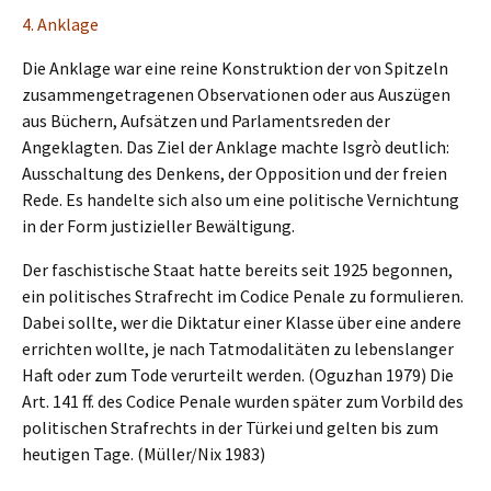
4. Ankla­ge
Die Ankla­ge war eine reine Konstruk­ti­on der von Spitzeln
zusam­men­ge­tra­ge­nen Obser­va­tio­nen oder aus Auszü­gen
aus Büchern, Aufsät­zen und Parla­ments­re­den der
Angeklag­ten. Das Ziel der Ankla­ge machte Isgrò deutlich:
Ausschal­tung des Denkens, der Opposi­ti­on und der freien
Rede. Es handel­te sich also um eine politi­sche Vernich­tung
in der Form justi­zi­el­ler Bewältigung.
Der faschis­ti­sche Staat hatte bereits seit 1925 begon­nen,
ein politi­sches Straf­recht im Codice Penale zu formu­lie­ren.
Dabei sollte, wer die Dikta­tur einer Klasse über eine andere
errich­ten wollte, je nach Tatmo­da­li­tä­ten zu lebens­lan­ger
Haft oder zum Tode verur­teilt werden. (Oguzhan 1979) Die
Art. 141 ff. des Codice Penale wurden später zum Vorbild des
politi­schen Straf­rechts in der Türkei und gelten bis zum
heuti­gen Tage. (Müller/Nix 1983)