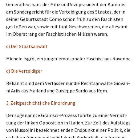
General­leut­nant der Miliz und Vizeprä­si­dent der Kammer
am Sonder­ge­richt für die Vertei­di­gung des Staates, der in
seiner Geburts­stadt Como schon früh zu den Faschis­ten
gesto­ßen war, sowie mit fünf Geschwo­re­nen, die allesamt
im Oberstrang der Faschis­ti­schen Milizen waren.
c) Der Staatsanwalt
Miche­le Isgrò, ein junger emotio­na­ler Faschist aus Ravenna.
d) Die Verteidiger
Bekannt sind dem Verfas­ser nur die Rechts­an­wäl­te Giovan­
ni Ariis aus Mailand und Guisep­pe Sardo aus Rom.
3. Zeitge­schicht­li­che Einordnung
Der sogenann­te Gramsci-Prozess führte zu einer Vernich­
tung der linken Opposi­ti­on in Itali­en. Zur Zeit des Aufstiegs
von Musso­li­ni bezeich­net er den Endpunkt einer Politik, die
sich ihrer Gegner entle­digt durch Kerker­haft, d.h. Formen