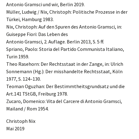
Antonio Gramsci und wir, Berlin 2019.
Müller, Ludwig / Nix, Chris­toph: Politi­sche Prozes­se in der
Türkei, Hamburg 1983.
Nix, Chris­toph: Auf den Spuren des Antonio Gramsci, in:
Guisep­pe Fiori: Das Leben des
Antonio Gramsci, 2. Aufla­ge. Berlin 2013, S. 5 ff.
Spria­no, Paolo: Storia del Partido Commu­nis­ta Italia­no,
Turin 1959.
Theo Rasehorn: Der Rechts­staat in der Zange, in: Ulrich
Sonne­mann (Hg.): Der misshan­del­te Rechts­staat, Köln
1977, S. 124–130.
Teoman Oguzhan: Der Bestimmt­heits­grund­satz und die
Art.141 TStGB, Freiburg 1978.
Zucaro, Domeni­co: Vita del Carce­re di Antonio Gramsci,
Mailand / Rom 1954.
Chris­toph Nix
Mai 2019