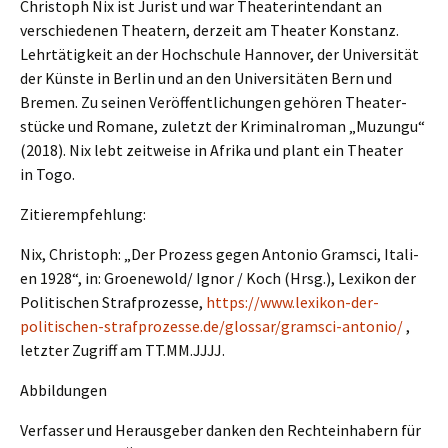
Chris­toph Nix ist Jurist und war Theater­in­ten­dant an
verschie­de­nen Theatern, derzeit am Theater Konstanz.
Lehrtä­tig­keit an der Hochschu­le Hanno­ver, der Univer­si­tät
der Künste in Berlin und an den Univer­si­tä­ten Bern und
Bremen. Zu seinen Veröf­fent­li­chun­gen gehören Theater­
stü­cke und Romane, zuletzt der Krimi­nal­ro­man „Muzun­gu“
(2018). Nix lebt zeitwei­se in Afrika und plant ein Theater
in Togo.
Zitier­emp­feh­lung:
Nix, Chris­toph: „Der Prozess gegen Antonio Gramsci, Itali­
en 1928“, in: Groenewold/ Ignor / Koch (Hrsg.), Lexikon der
Politi­schen Straf­pro­zes­se,
https://www.lexikon-der-
politischen-strafprozesse.de/glossar/gramsci-antonio/
,
letzter Zugriff am TT.MM.JJJJ. ‎
Abbil­dun­gen
Verfas­ser und Heraus­ge­ber danken den Rechte­inha­bern für