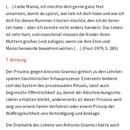
(…) Liebe Mama, ich möchte dich gerne ganz fest
umarmen, damit du spürst, wie lieb ich dich habe und wie ich
dich für diesen Kummer trösten möchte, den ich dir berei­
tet habe – aber ich konnte nicht anders handeln. Das Leben
ist sehr hart, und manch­mal müssen die Kinder ihren
Müttern großes Leid zufügen, wenn sie ihre Ehre und
Menschen­wür­de bewah­ren wollen (…) (Fiori 1979, S. 265)
7. Wirkung
Der Prozess gegen Antonio Gramsci gehört zu den Lehrbei­
spie­len faschis­ti­scher Schau­pro­zes­se. Einer­seits bedient
sich das System des prozes­sua­len Rituals, lässt auch
begrenz­te Öffent­lich­keit zu, damit der Abschre­ckungs­cha­
rak­ter erhal­ten bleibt, anderer­seits ist dieser Prozess weit
weg von einem fairen Verfah­ren oder einem Prinzip der
Waffen­gleich­heit von Vertei­di­gung und Anklage.
Die Drama­tik des Lebens von Antonio Gramsci hätte auch