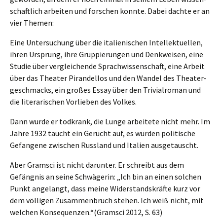
schaft­lich arbei­ten und forschen konnte. Dabei dachte er an
vier Themen:
Eine Unter­su­chung über die italie­ni­schen Intel­lek­tu­el­len,
ihren Ursprung, ihre Gruppie­run­gen und Denkwei­sen, eine
Studie über verglei­chen­de Sprach­wis­sen­schaft, eine Arbeit
über das Theater Piran­del­los und den Wandel des Theater­
ge­schmacks, ein großes Essay über den Trivi­al­ro­man und
die litera­ri­schen Vorlie­ben des Volkes.
Dann wurde er todkrank, die Lunge arbei­te­te nicht mehr. Im
Jahre 1932 taucht ein Gerücht auf, es würden politi­sche
Gefan­ge­ne zwischen Russland und Itali­en ausgetauscht.
Aber Gramsci ist nicht darun­ter. Er schreibt aus dem
Gefäng­nis an seine Schwä­ge­rin: „Ich bin an einen solchen
Punkt angelangt, dass meine Wider­stands­kräf­te kurz vor
dem völli­gen Zusam­men­bruch stehen. Ich weiß nicht, mit
welchen Konsequenzen.“(Gramsci 2012, S. 63)