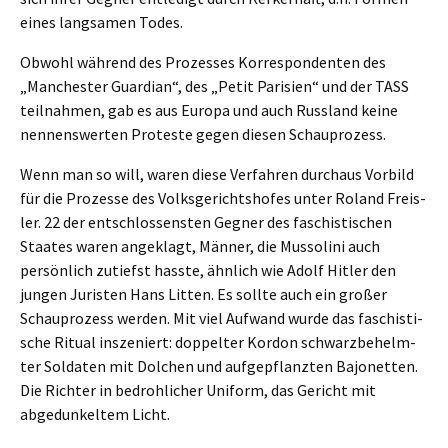
eines langsa­men Todes.
Obwohl während des Prozes­ses Korre­spon­den­ten des
„Manches­ter Guardi­an“, des „Petit Parisi­en“ und der TASS
teilnah­men, gab es aus Europa und auch Russland keine
nennens­wer­ten Protes­te gegen diesen Schauprozess.
Wenn man so will, waren diese Verfah­ren durch­aus Vorbild
für die Prozes­se des Volks­ge­richts­ho­fes unter Roland Freis­
ler. 22 der entschlos­sens­ten Gegner des faschis­ti­schen
Staates waren angeklagt, Männer, die Musso­li­ni auch
persön­lich zutiefst hasste, ähnlich wie Adolf Hitler den
jungen Juris­ten Hans Litten. Es sollte auch ein großer
Schau­pro­zess werden. Mit viel Aufwand wurde das faschis­ti­
sche Ritual insze­niert: doppel­ter Kordon schwarz­be­helm­
ter Solda­ten mit Dolchen und aufge­pflanz­ten Bajonet­ten.
Die Richter in bedroh­li­cher Uniform, das Gericht mit
abgedun­kel­tem Licht.