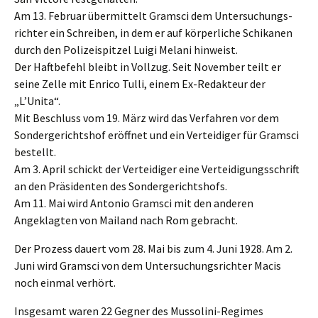
Am 13. Febru­ar übermit­telt Gramsci dem Unter­su­chungs­
rich­ter ein Schrei­ben, in dem er auf körper­li­che Schika­nen
durch den Polizei­spit­zel Luigi Melani hinweist.
Der Haftbe­fehl bleibt in Vollzug. Seit Novem­ber teilt er
seine Zelle mit Enrico Tulli, einem Ex-Redak­teur der
„L’Unita“.
Mit Beschluss vom 19. März wird das Verfah­ren vor dem
Sonder­ge­richts­hof eröff­net und ein Vertei­di­ger für Gramsci
bestellt.
Am 3. April schickt der Vertei­di­ger eine Vertei­di­gungs­schrift
an den Präsi­den­ten des Sondergerichtshofs.
Am 11. Mai wird Antonio Gramsci mit den anderen
Angeklag­ten von Mailand nach Rom gebracht.
Der Prozess dauert vom 28. Mai bis zum 4. Juni 1928. Am 2.
Juni wird Gramsci von dem Unter­su­chungs­rich­ter Macis
noch einmal verhört.
Insge­samt waren 22 Gegner des Musso­li­ni-Regimes