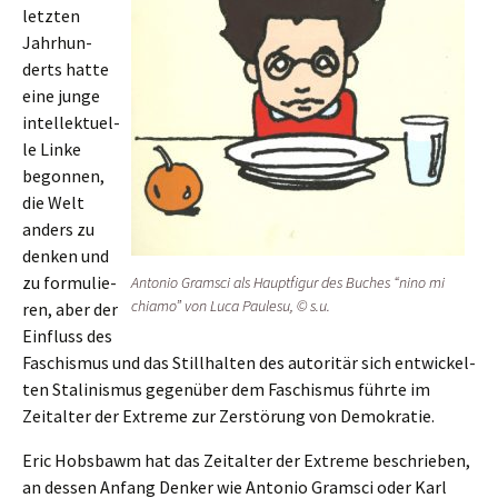
letzten
Jahrhun­
derts hatte
eine junge
intel­lek­tu­el­
le Linke
begon­nen,
die Welt
anders zu
denken und
zu formu­lie­
Antonio Gramsci als Haupt­fi­gur des Buches “nino mi
chiamo” von Luca Paulesu, © s.u.
ren, aber der
Einfluss des
Faschis­mus und das Still­hal­ten des autori­tär sich entwi­ckel­
ten Stali­nis­mus gegen­über dem Faschis­mus führte im
Zeital­ter der Extre­me zur Zerstö­rung von Demokratie.
Eric Hobsbawm hat das Zeital­ter der Extre­me beschrie­ben,
an dessen Anfang Denker wie Antonio Gramsci oder Karl