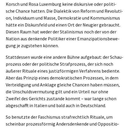
Korsch und Rosa Luxem­burg keine diskur­si­ve oder politi­
sche Chance hatten. Die Dialek­tik von Reform und Revolu­ti­
on, Indivi­du­um und Masse, Demokra­tie und Kommu­nis­mus
hätte ein Diskurs­feld und einen Ort der Neugier gebraucht.
Diesen Raum hat weder der Stali­nis­mus noch der von der
Nation aus denken­de Politi­ker einer Emanzi­pa­ti­ons­be­we­
gung je zugste­hen können.
Statt­des­sen wurde eine andere Bühne aufge­baut: der Schau­
pro­zess oder der politi­sche Straf­pro­zess, der sich noch
äußerer Ritua­le eines justiz­för­mi­gen Verfah­rens bedien­te.
Aber das Prinzip eines demokra­ti­schen Prozes­ses, in dem
Vertei­di­gung und Ankla­ge gleiche Chancen haben müssen,
die Unschulds­ver­mu­tung gilt und ein Urteil nur ohne
Zweifel des Gerichts zustan­de kommt – war lange schon
abgeschafft in Itali­en und bald auch in Deutschland.
So benutz­te der Faschis­mus straf­recht­lich Ritua­le, um
schein­bar prozess­för­mig Anders­den­ken­de und Opposi­tio­