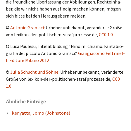
die freund­li­che Überlas­sung der Abbil­dun­gen. Rechte­inha­
ber, die wir nicht haben ausfin­dig machen können, mögen
sich bitte bei den Heraus­ge­bern melden.
©
Antonio Gramsci
: Urheber unbekannt, verän­der­te Größe
von lexikon-der-politischen-strafprozesse.de,
CC0 1.0
© Luca Paulesu, Titel­ab­bil­dung “Nino mi chiamo. Fanta­bio­
gra­fia del picco­lo Antonio Gramsci.”
Giangi­a­co­mo Feltri­nel­
li Edito­re Milano 2012
©
Julia Schucht und Söhne
: Urheber unbekannt, verän­der­te
Größe von lexikon-der-politischen-strafprozesse.de,
CC0
1.0
Ähnliche Einträge
Kenyat­ta, Jomo (Johnstone)