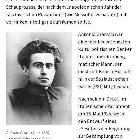
Schau­pro­zess, der nach dem „napoleo­ni­schen Jahr der
faschis­ti­schen Revolu­ti­on“ (wie Musso­li­ni es nannte) mit
der linken Intel­li­genz aufräu­men sollte.
Antonio Gramsci war
einer der bedeu­tends­ten
kultur­po­li­ti­schen Denker
Itali­ens und ein undog­
ma­ti­scher Mann, der
einst mit Benito Musso­li­
ni in der Sozia­lis­ti­schen
Partei (PSI) Mitglied war.
Nach seinem Debut im
Italie­ni­schen Parla­ment
am 16. Mai 1925, wo er
den Entwurf eines
„Geset­zes der Regie­rung
Antonio Gramsci, ca. 1920,
zur Bekämp­fung von