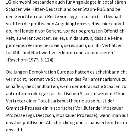
„Gleich­wohl bestan­den auch für Angeklag­te in totali­tä­ren
Staaten wie Hitler-Deutsch­land oder Stalin-Rußland bei
den Gerich­ten noch Reste von Legiti­ma­ti­on (…) Deshalb
stell­ten die politi­schen Angeklag­ten es selbst hier darauf
ab, ihr Handeln vor Gericht, vor der begrenz­ten Öffent­lich­
keit, zu verant­wor­ten, sei es, um darzu­tun, dass sie keine
gemei­nen Verbre­cher seien, sei es auch, um ihr Verhal­ten
für Mit- und Nachwelt zu erklä­ren und zu motivie­ren.“
(Rasehorn 1977, S. 124)
Die jungen Demokra­tien Europas hatten es schein­bar nicht
vermocht, norma­ti­ve Struk­tu­ren des Parla­men­ta­ris­mus zu
schaf­fen, die stand­hal­ten, wenn demokra­ti­sche Staaten zu
autori­tä­ren oder gar faschis­ti­schen Staaten werden. Ohne
Vertre­ter einer Totali­ta­ris­mus­theo­rie zu sein, ist der
Gramsci-Prozess ein histo­ri­scher Vorläu­fer der Moskau­er
Prozes­se (vgl. Dietzsch, Moskau­er Prozes­se), wenn man auf
das Ziel politi­scher Abschre­ckung und ritua­li­sier­tem Terror
abstellt.