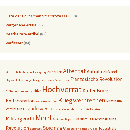
Liste der Politischen Strafprozesse
(220)
vergebene Artikel
(87)
bearbeitete Artikel
(85)
Verfasser
(84)
Attentat
Aufruhr
Armenien
Aufstand
20. Juli 1944
Arbeiterbewegung
Französische Revolution
Boykotthetze
Bürgerkrieg
Deutsches Kaiserreich
Hochverrat
Kalter Krieg
Hitler
Frühkommunismus
Kriegsverbrechen
Kollaboration
kriminelle
Konterrevolution
Landesverrat
Vereinigung
Landfriedensbruch
Militärdiktatur
Mord
Militärgericht
Rassismus
Rechtsbeugung
Pentagon Papers
Spionage
Revolution
Todesstrafe
Sabotage
staatsfeindliche Gruppe