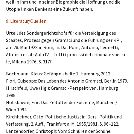
weil in ihm und in seiner Biogra­phie die Hoffnung und die
Utopie linken Denkens eine Zukunft haben.
9. Literatur/Quellen
Urteil des Sonder­ge­richts­hofs für die Vertei­di­gung des
Staates, Prozess gegen Gramsci und die Führung der KPI,
am 28. Mai 1928 in Rom, in: Dal Pont, Antonio, Leonet­ti,
Alfon­so et al.: Aula IV. – Tutti i proces­si del tribu­na­le specia­
le, Milano 1976, S. 317f.
Bochmann, Klaus: Gefäng­nis­hef­te 1, Hamburg 2012.
Fiori, Guisep­pe: Das Leben des Antonio Gramsci, Berlin 1979.
Hirsch­feld, Uwe (Hg.): Gramsci-Perspek­ti­ven, Hamburg
1998.
Hobsbawm, Eric: Das Zeital­ter der Extre­me, München /
Wien 1994.
Kirch­hei­mer, Otto: Politi­sche Justiz; in: Ders.: Politik und
Verfas­sung, 2. Aufl., Frank­furt a. M. 1955/1981, S. 96–122.
Lanzen­dör­fer, Chris­toph: Vom Schnü­ren der Schuhe.