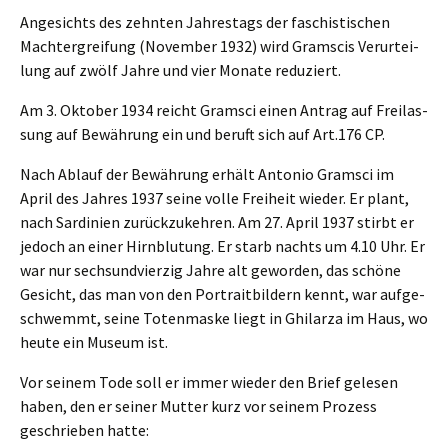
Angesichts des zehnten Jahres­tags der faschis­ti­schen
Macht­er­grei­fung (Novem­ber 1932) wird Gramscis Verur­tei­
lung auf zwölf Jahre und vier Monate reduziert.
Am 3. Oktober 1934 reicht Gramsci einen Antrag auf Freilas­
sung auf Bewäh­rung ein und beruft sich auf Art.176 CP.
Nach Ablauf der Bewäh­rung erhält Antonio Gramsci im
April des Jahres 1937 seine volle Freiheit wieder. Er plant,
nach Sardi­ni­en zurück­zu­keh­ren. Am 27. April 1937 stirbt er
jedoch an einer Hirnblu­tung. Er starb nachts um 4.10 Uhr. Er
war nur sechs­und­vier­zig Jahre alt gewor­den, das schöne
Gesicht, das man von den Portrait­bil­dern kennt, war aufge­
schwemmt, seine Toten­mas­ke liegt in Ghilar­za im Haus, wo
heute ein Museum ist.
Vor seinem Tode soll er immer wieder den Brief gelesen
haben, den er seiner Mutter kurz vor seinem Prozess
geschrie­ben hatte: