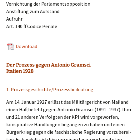
Vernich­tung der Parlamentsopposition
Anstif­tung zum Aufstand
Aufruhr
Art. 140 ff Codice Penale
Download
Der Prozess gegen Antonio Gramsci
Italien 1928
1. Prozessgeschichte/Prozessbedeutung
Am 14. Januar 1927 erlässt das Militär­ge­richt von Mailand
einen Haftbe­fehl gegen Antonio Gramsci (1891–1937). Ihm
und 21 anderen Verfolg­ten der KPI wird vorge­wor­fen,
konspi­ra­ti­ve Handlun­gen began­gen zu haben und einen
Bürger­krieg gegen die faschis­ti­sche Regie­rung vorzu­be­rei­
ten. Es handelt sich hier um einen lange vorbe­rei­te­ten