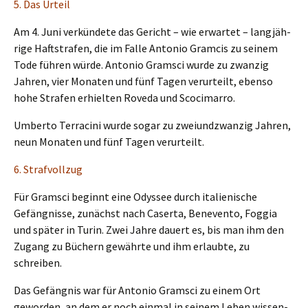
5. Das Urteil
Am 4. Juni verkün­de­te das Gericht – wie erwar­tet – langjäh­
ri­ge Haftstra­fen, die im Falle Antonio Gramcis zu seinem
Tode führen würde. Antonio Gramsci wurde zu zwanzig
Jahren, vier Monaten und fünf Tagen verur­teilt, ebenso
hohe Strafen erhiel­ten Roveda und Scocimarro.
Umber­to Terra­ci­ni wurde sogar zu zweiund­zwan­zig Jahren,
neun Monaten und fünf Tagen verurteilt.
6. Straf­voll­zug
Für Gramsci beginnt eine Odyssee durch italie­ni­sche
Gefäng­nis­se, zunächst nach Caser­ta, Beneven­to, Foggia
und später in Turin. Zwei Jahre dauert es, bis man ihm den
Zugang zu Büchern gewähr­te und ihm erlaub­te, zu
schreiben.
Das Gefäng­nis war für Antonio Gramsci zu einem Ort
gewor­den, an dem er noch einmal in seinem Leben wissen­