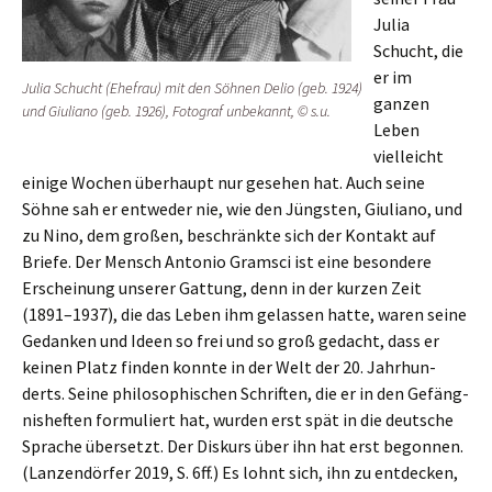
Julia
Schucht, die
er im
Julia Schucht (Ehefrau) mit den Söhnen Delio (geb. 1924)
ganzen
und Giulia­no (geb. 1926), Fotograf unbekannt, © s.u.
Leben
vielleicht
einige Wochen überhaupt nur gesehen hat. Auch seine
Söhne sah er entwe­der nie, wie den Jüngs­ten, Giulia­no, und
zu Nino, dem großen, beschränk­te sich der Kontakt auf
Briefe. Der Mensch Antonio Gramsci ist eine beson­de­re
Erschei­nung unserer Gattung, denn in der kurzen Zeit
(1891–1937), die das Leben ihm gelas­sen hatte, waren seine
Gedan­ken und Ideen so frei und so groß gedacht, dass er
keinen Platz finden konnte in der Welt der 20. Jahrhun­
derts. Seine philo­so­phi­schen Schrif­ten, die er in den Gefäng­
nis­hef­ten formu­liert hat, wurden erst spät in die deutsche
Sprache übersetzt. Der Diskurs über ihn hat erst begon­nen.
(Lanzen­dör­fer 2019, S. 6ff.) Es lohnt sich, ihn zu entde­cken,