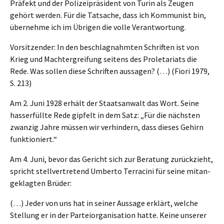
Präfekt und der Polizei­prä­si­dent von Turin als Zeugen
gehört werden. Für die Tatsa­che, dass ich Kommu­nist bin,
überneh­me ich im Übrigen die volle Verantwortung.
Vorsit­zen­der: In den beschlag­nahm­ten Schrif­ten ist von
Krieg und Macht­er­grei­fung seitens des Prole­ta­ri­ats die
Rede. Was sollen diese Schrif­ten aussa­gen? (…) (Fiori 1979,
S. 213)
Am 2. Juni 1928 erhält der Staats­an­walt das Wort. Seine
hasserfüll­te Rede gipfelt in dem Satz: „Für die nächs­ten
zwanzig Jahre müssen wir verhin­dern, dass dieses Gehirn
funktioniert.“
Am 4. Juni, bevor das Gericht sich zur Beratung zurück­zieht,
spricht stell­ver­tre­tend Umber­to Terra­ci­ni für seine mitan­
ge­klag­ten Brüder:
(…) Jeder von uns hat in seiner Aussa­ge erklärt, welche
Stellung er in der Partei­or­ga­ni­sa­ti­on hatte. Keine unserer