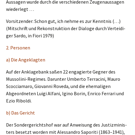
Aussa­gen wurde durch die verschie­de­nen Zeugen­aus­sa­gen
wiederlegt …
Vorsit­zen­der: Schon gut, ich nehme es zur Kennt­nis (…)
(Mitschrift und Rekon­struk­ti­on der Dialo­ge durch Vertei­di­
ger Sardo, in Fiori 1979)
2. Perso­nen
a) Die Angeklagten
Auf der Ankla­ge­bank saßen 22 engagier­te Gegner des
Musso­li­ni-Regimes. Darun­ter Umber­to Terra­ci­ni, Mauro
Scoccia­ma­ro, Giovan­ni Roveda, und die ehema­li­gen
Abgeord­ne­ten Luigi Alfani, Igino Borin, Enrico Ferra­ri und
Ezio Riboldi.
b) Das Gericht
Der Sonder­ge­richts­hof war auf Anwei­sung des Justiz­mi­nis­
ters besetzt worden mit Alessan­dro Sapori­ti (1863–1941),