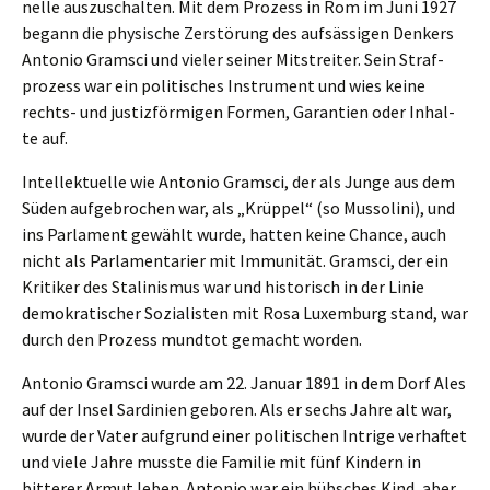
nel­le auszu­schal­ten. Mit dem Prozess in Rom im Juni 1927
begann die physi­sche Zerstö­rung des aufsäs­si­gen Denkers
Antonio Gramsci und vieler seiner Mitstrei­ter. Sein Straf­
pro­zess war ein politi­sches Instru­ment und wies keine
rechts- und justiz­för­mi­gen Formen, Garan­tien oder Inhal­
te auf.
Intel­lek­tu­el­le wie Antonio Gramsci, der als Junge aus dem
Süden aufge­bro­chen war, als „Krüppel“ (so Musso­li­ni), und
ins Parla­ment gewählt wurde, hatten keine Chance, auch
nicht als Parla­men­ta­ri­er mit Immuni­tät. Gramsci, der ein
Kriti­ker des Stali­nis­mus war und histo­risch in der Linie
demokra­ti­scher Sozia­lis­ten mit Rosa Luxem­burg stand, war
durch den Prozess mundtot gemacht worden.
Antonio Gramsci wurde am 22. Januar 1891 in dem Dorf Ales
auf der Insel Sardi­ni­en geboren. Als er sechs Jahre alt war,
wurde der Vater aufgrund einer politi­schen Intri­ge verhaf­tet
und viele Jahre musste die Familie mit fünf Kindern in
bitte­rer Armut leben. Antonio war ein hübsches Kind, aber