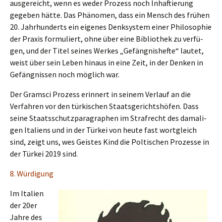
ausge­reicht, wenn es weder Prozess noch Inhaf­tie­rung
gegeben hätte. Das Phäno­men, dass ein Mensch des frühen
20. Jahrhun­derts ein eigenes Denksys­tem einer Philo­so­phie
der Praxis formu­liert, ohne über eine Biblio­thek zu verfü­
gen, und der Titel seines Werkes „Gefäng­nis­hef­te“ lautet,
weist über sein Leben hinaus in eine Zeit, in der Denken in
Gefäng­nis­sen noch möglich war.
Der Gramsci Prozess erinnert in seinem Verlauf an die
Verfah­ren vor den türki­schen Staats­ge­richts­hö­fen. Dass
seine Staats­schutz­pa­ra­gra­phen im Straf­recht des damali­
gen Itali­ens und in der Türkei von heute fast wortgleich
sind, zeigt uns, wes Geistes Kind die Polti­schen Prozes­se in
der Türkei 2019 sind.
8. Würdi­gung
Im Itali­en
der 20er
Jahre des