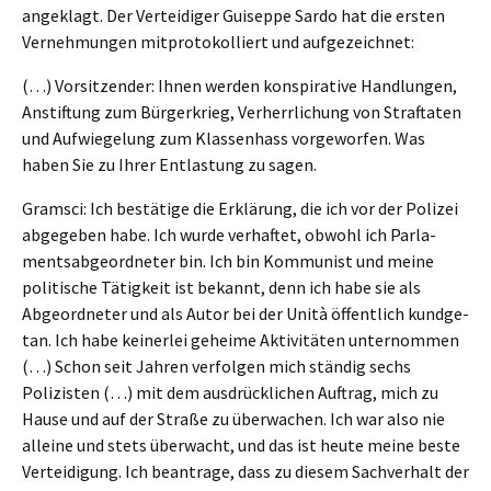
angeklagt. Der Vertei­di­ger Guisep­pe Sardo hat die ersten
Verneh­mun­gen mitpro­to­kol­liert und aufgezeichnet:
(…) Vorsit­zen­der: Ihnen werden konspi­ra­ti­ve Handlun­gen,
Anstif­tung zum Bürger­krieg, Verherr­li­chung von Straf­ta­ten
und Aufwie­ge­lung zum Klassen­hass vorge­wor­fen. Was
haben Sie zu Ihrer Entlas­tung zu sagen.
Gramsci: Ich bestä­ti­ge die Erklä­rung, die ich vor der Polizei
abgege­ben habe. Ich wurde verhaf­tet, obwohl ich Parla­
ments­ab­ge­ord­ne­ter bin. Ich bin Kommu­nist und meine
politi­sche Tätig­keit ist bekannt, denn ich habe sie als
Abgeord­ne­ter und als Autor bei der Unità öffent­lich kundge­
tan. Ich habe keiner­lei gehei­me Aktivi­tä­ten unter­nom­men
(…) Schon seit Jahren verfol­gen mich ständig sechs
Polizis­ten (…) mit dem ausdrück­li­chen Auftrag, mich zu
Hause und auf der Straße zu überwa­chen. Ich war also nie
allei­ne und stets überwacht, und das ist heute meine beste
Vertei­di­gung. Ich beantra­ge, dass zu diesem Sachver­halt der