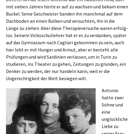
mit sieben Jahren hörte er auf zu wachsen und bekam einen
Buckel. Seine Geschwis­ter banden ihn manch­mal auf dem
Dachbo­den an einen Balken und versuch­ten, ihn in die
Länge zu ziehen. Aber diese Thera­pie­ver­su­che waren erfolg­
los. Seinem Volks­schul­leh­rer hat er es zu verdan­ken, später
auf das Gymna­si­um nach Caglia­ri gekom­men zu sein, auch
hier lebt er mit Hunger und Armut, aber er besteht alle
Prüfun­gen und wird Sardi­ni­en verlas­sen, um in Turin zu
studie­ren, ins Theater zu gehen, Zeitun­gen zu gründen, ein
Denker zu werden, der nur handeln kann, weil er die
Ungerech­tig­keit der Welt besie­gen will.
Antonio
hatte zwei
Söhne und
eine
unglück­li­che
Liebe zu
seiner Frau