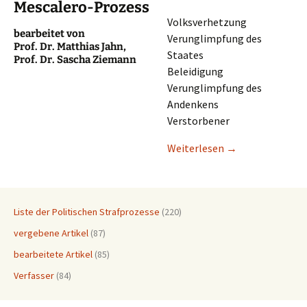
Mescalero-Prozess
Volks­ver­het­zung
bearbei­tet von
Verun­glimp­fung des
Prof. Dr. Matthi­as Jahn,
Staates
Prof. Dr. Sascha Ziemann
Beleidigung
Verun­glimp­fung des
Andenkens
Verstorbener
Weiter­le­sen
→
Liste der Politischen Strafprozesse
(220)
vergebene Artikel
(87)
bearbeitete Artikel
(85)
Verfasser
(84)