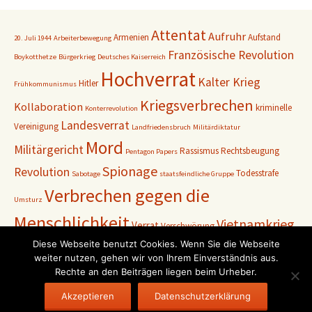
Attentat
Aufruhr
Armenien
Aufstand
20. Juli 1944
Arbeiterbewegung
Französische Revolution
Boykotthetze
Bürgerkrieg
Deutsches Kaiserreich
Hochverrat
Kalter Krieg
Hitler
Frühkommunismus
Kriegsverbrechen
Kollaboration
kriminelle
Konterrevolution
Landesverrat
Vereinigung
Landfriedensbruch
Militärdiktatur
Mord
Militärgericht
Rassismus
Rechtsbeugung
Pentagon Papers
Spionage
Revolution
Todesstrafe
Sabotage
staatsfeindliche Gruppe
Verbrechen gegen die
Umsturz
Menschlichkeit
Vietnamkrieg
Verrat
Verschwörung
Weimarer Republik
Diese Webseite benutzt Cookies. Wenn Sie die Webseite
Zweiter
Volksgerichtshof
Vormärz
weiter nutzen, gehen wir von Ihrem Einverständnis aus.
Weltkrieg
Rechte an den Beiträgen liegen beim Urheber.
Akzeptieren
Datenschutzerklärung
© Lexikon der Politischen Strafprozesse