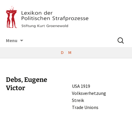
Skip
Suchen
Menu
to
nach:
content
D
M
Debs, Eugene
USA 1919
Victor
Volksverhetzung
Streik
Trade Unions