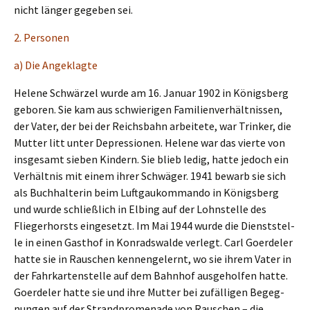
nicht länger gegeben sei.
2. Perso­nen
a) Die Angeklagte
Helene Schwär­zel wurde am 16. Januar 1902 in Königs­berg
geboren. Sie kam aus schwie­ri­gen Famili­en­ver­hält­nis­sen,
der Vater, der bei der Reichs­bahn arbei­te­te, war Trinker, die
Mutter litt unter Depres­sio­nen. Helene war das vierte von
insge­samt sieben Kindern. Sie blieb ledig, hatte jedoch ein
Verhält­nis mit einem ihrer Schwä­ger. 1941 bewarb sie sich
als Buchhal­te­rin beim Luftgau­kom­man­do in Königs­berg
und wurde schließ­lich in Elbing auf der Lohnstel­le des
Flieger­horsts einge­setzt. Im Mai 1944 wurde die Dienst­stel­
le in einen Gasthof in Konrad­s­wal­de verlegt. Carl Goerde­ler
hatte sie in Rauschen kennen­ge­lernt, wo sie ihrem Vater in
der Fahrkar­ten­stel­le auf dem Bahnhof ausge­hol­fen hatte.
Goerde­ler hatte sie und ihre Mutter bei zufäl­li­gen Begeg­
nun­gen auf der Strand­pro­me­na­de von Rauschen – die