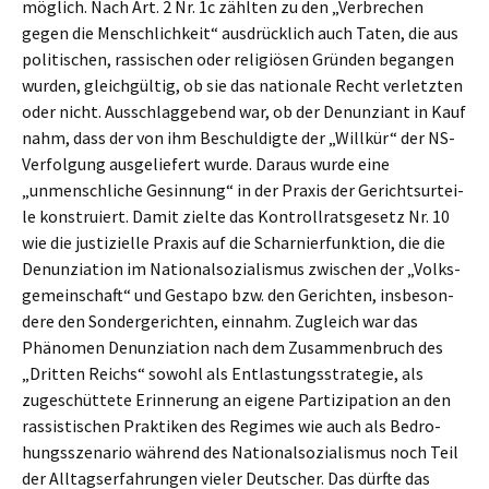
möglich. Nach Art. 2 Nr. 1c zählten zu den „Verbre­chen
gegen die Mensch­lich­keit“ ausdrück­lich auch Taten, die aus
politi­schen, rassi­schen oder religiö­sen Gründen began­gen
wurden, gleich­gül­tig, ob sie das natio­na­le Recht verletz­ten
oder nicht. Ausschlag­ge­bend war, ob der Denun­zi­ant in Kauf
nahm, dass der von ihm Beschul­dig­te der „Willkür“ der NS-
Verfol­gung ausge­lie­fert wurde. Daraus wurde eine
„unmensch­li­che Gesin­nung“ in der Praxis der Gerichts­ur­tei­
le konstru­iert. Damit zielte das Kontroll­rats­ge­setz Nr. 10
wie die justi­zi­el­le Praxis auf die Schar­nier­funk­ti­on, die die
Denun­zia­ti­on im Natio­nal­so­zia­lis­mus zwischen der „Volks­
ge­mein­schaft“ und Gesta­po bzw. den Gerich­ten, insbe­son­
de­re den Sonder­ge­rich­ten, einnahm. Zugleich war das
Phäno­men Denun­zia­ti­on nach dem Zusam­men­bruch des
„Dritten Reichs“ sowohl als Entlas­tungs­stra­te­gie, als
zugeschüt­te­te Erinne­rung an eigene Parti­zi­pa­ti­on an den
rassis­ti­schen Prakti­ken des Regimes wie auch als Bedro­
hungs­sze­na­rio während des Natio­nal­so­zia­lis­mus noch Teil
der Alltags­er­fah­run­gen vieler Deutscher. Das dürfte das