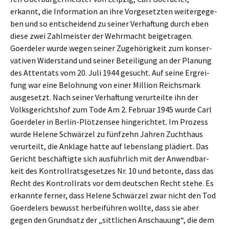
erkannt, die Infor­ma­ti­on an ihre Vorge­setz­ten weiter­ge­ge­
ben und so entschei­dend zu seiner Verhaf­tung durch eben
diese zwei Zahlmeis­ter der Wehrmacht beigetra­gen.
Goerde­ler wurde wegen seiner Zugehö­rig­keit zum konser­
va­ti­ven Wider­stand und seiner Betei­li­gung an der Planung
des Atten­tats vom 20. Juli 1944 gesucht. Auf seine Ergrei­
fung war eine Beloh­nung von einer Milli­on Reichs­mark
ausge­setzt. Nach seiner Verhaf­tung verur­teil­te ihn der
Volks­ge­richts­hof zum Tode Am 2. Febru­ar 1945 wurde Carl
Goerde­ler in Berlin-Plötzen­see hinge­rich­tet. Im Prozess
wurde Helene Schwär­zel zu fünfzehn Jahren Zucht­haus
verur­teilt, die Ankla­ge hatte auf lebens­lang plädiert. Das
Gericht beschäf­tig­te sich ausführ­lich mit der Anwend­bar­
keit des Kontroll­rats­ge­set­zes Nr. 10 und beton­te, dass das
Recht des Kontroll­rats vor dem deutschen Recht stehe. Es
erkann­te ferner, dass Helene Schwär­zel zwar nicht den Tod
Goerde­lers bewusst herbei­füh­ren wollte, dass sie aber
gegen den Grund­satz der „sittli­chen Anschau­ung“, die dem