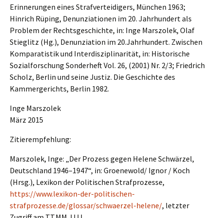
Erinne­run­gen eines Straf­ver­tei­di­gers, München 1963;
Hinrich Rüping, Denun­zia­tio­nen im 20. Jahrhun­dert als
Problem der Rechts­ge­schich­te, in: Inge Marszo­lek, Olaf
Stieg­litz (Hg.), Denun­zia­ti­on im 20.Jahrhundert. Zwischen
Kompa­ra­tis­tik und Inter­dis­zi­pli­na­ri­tät, in: Histo­ri­sche
Sozial­for­schung Sonder­heft Vol. 26, (2001) Nr. 2/3; Fried­rich
Scholz, Berlin und seine Justiz. Die Geschich­te des
Kammer­ge­richts, Berlin 1982.
Inge Marszo­lek
März 2015
Zitier­emp­feh­lung:
Marszo­lek, Inge: „Der Prozess gegen Helene Schwär­zel,
Deutsch­land 1946–1947“, in: Groenewold/ Ignor / Koch
(Hrsg.), Lexikon der Politi­schen Straf­pro­zes­se,
https://www.lexikon-der-politischen-
strafprozesse.de/glossar/schwaerzel-helene/
, letzter
Zugriff am TT.MM.JJJJ.