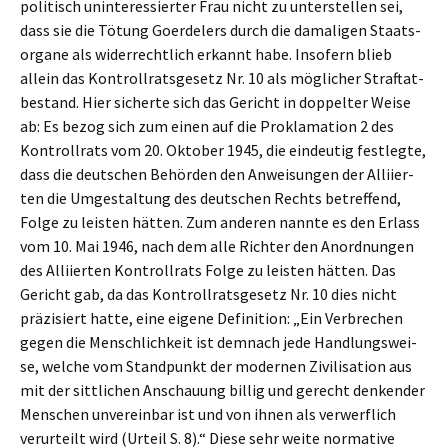
politisch uninter­es­sier­ter Frau nicht zu unter­stel­len sei,
dass sie die Tötung Goerde­lers durch die damali­gen Staats­
or­ga­ne als wider­recht­lich erkannt habe. Insofern blieb
allein das Kontroll­rats­ge­setz Nr. 10 als mögli­cher Straf­tat­
be­stand. Hier sicher­te sich das Gericht in doppel­ter Weise
ab: Es bezog sich zum einen auf die Prokla­ma­ti­on 2 des
Kontroll­rats vom 20. Oktober 1945, die eindeu­tig festleg­te,
dass die deutschen Behör­den den Anwei­sun­gen der Alliier­
ten die Umgestal­tung des deutschen Rechts betref­fend,
Folge zu leisten hätten. Zum anderen nannte es den Erlass
vom 10. Mai 1946, nach dem alle Richter den Anord­nun­gen
des Alliier­ten Kontroll­rats Folge zu leisten hätten. Das
Gericht gab, da das Kontroll­rats­ge­setz Nr. 10 dies nicht
präzi­siert hatte, eine eigene Defini­ti­on: „Ein Verbre­chen
gegen die Mensch­lich­keit ist demnach jede Handlungs­wei­
se, welche vom Stand­punkt der moder­nen Zivili­sa­ti­on aus
mit der sittli­chen Anschau­ung billig und gerecht denken­der
Menschen unver­ein­bar ist und von ihnen als verwerf­lich
verur­teilt wird (Urteil S. 8).“ Diese sehr weite norma­ti­ve