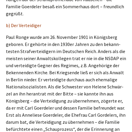
Familie Goerde­ler besaß ein Sommer­haus dort – freund­lich
gegrüßt.
b) Der Verteidiger
Paul Ronge wurde am 26. Novem­ber 1901 in Königs­berg
geboren. Er gehör­te in den 1930er Jahren zu den bekann­
tes­ten Straf­ver­tei­di­gern im Deutschen Reich. Anders als die
meisten seiner Anwalts­kol­le­gen trat er nie in die NSDAP ein
und vertei­dig­te Gegner des Regimes, z.B. Angehö­ri­ge der
Beken­nen­den Kirche. Bei Kriegs­en­de ließ er sich als Anwalt
in Berlin nieder. Er vertei­dig­te durch­aus auch ehema­li­ge
Natio­nal­so­zia­lis­ten. Als die Schwes­ter von Helene Schwär­
zel an ihn heran­trat mit der Bitte – sie kannte ihn aus
Königs­berg – die Vertei­di­gung zu überneh­men, zöger­te er,
da er mit Carl Goerde­ler und dessen Familie befreun­det war.
Erst als Annelie­se Goerde­ler, die Ehefrau Carl Gorde­lers, ihn
darum bat, die Vertei­di­gung zu überneh­men – die Familie
befürch­te­te einen „Schau­pro­zess“, der die Erinne­rung an