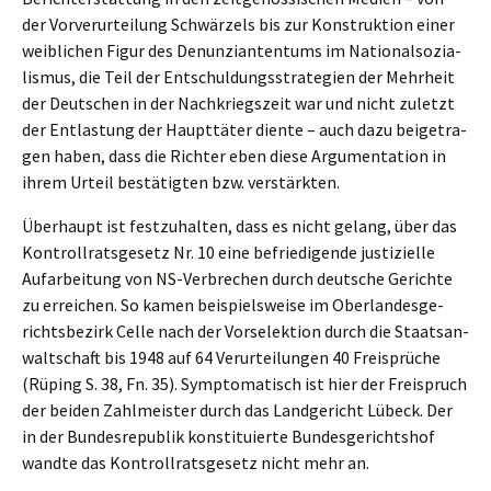
der Vorver­ur­tei­lung Schwär­zels bis zur Konstruk­ti­on einer
weibli­chen Figur des Denun­zi­an­ten­tums im Natio­nal­so­zia­
lis­mus, die Teil der Entschul­dungs­stra­te­gien der Mehrheit
der Deutschen in der Nachkriegs­zeit war und nicht zuletzt
der Entlas­tung der Haupt­tä­ter diente – auch dazu beigetra­
gen haben, dass die Richter eben diese Argumen­ta­ti­on in
ihrem Urteil bestä­tig­ten bzw. verstärkten.
Überhaupt ist festzu­hal­ten, dass es nicht gelang, über das
Kontroll­rats­ge­setz Nr. 10 eine befrie­di­gen­de justi­zi­el­le
Aufar­bei­tung von NS-Verbre­chen durch deutsche Gerich­te
zu errei­chen. So kamen beispiels­wei­se im Oberlan­des­ge­
richts­be­zirk Celle nach der Vorse­lek­ti­on durch die Staats­an­
walt­schaft bis 1948 auf 64 Verur­tei­lun­gen 40 Freisprü­che
(Rüping S. 38, Fn. 35). Sympto­ma­tisch ist hier der Freispruch
der beiden Zahlmeis­ter durch das Landge­richt Lübeck. Der
in der Bundes­re­pu­blik konsti­tu­ier­te Bundes­ge­richts­hof
wandte das Kontroll­rats­ge­setz nicht mehr an.