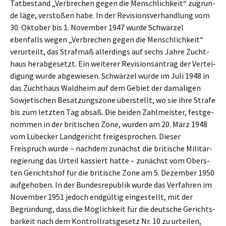
Tatbe­stand „Verbre­chen gegen die Mensch­lich­keit“ zugrun­
de läge, versto­ßen habe. In der Revisi­ons­ver­hand­lung vom
30. Oktober bis 1. Novem­ber 1947 wurde Schwär­zel
ebenfalls wegen „Verbre­chen gegen die Mensch­lich­keit“
verur­teilt, das Straf­maß aller­dings auf sechs Jahre Zucht­
haus herab­ge­setzt. Ein weite­rer Revisi­ons­an­trag der Vertei­
di­gung wurde abgewie­sen. Schwär­zel wurde im Juli 1948 in
das Zucht­haus Waldheim auf dem Gebiet der damali­gen
Sowje­ti­schen Besat­zungs­zo­ne überstellt, wo sie ihre Strafe
bis zum letzten Tag absaß. Die beiden Zahlmeis­ter, festge­
nom­men in der briti­schen Zone, wurden am 20. März 1948
vom Lübecker Landge­richt freige­spro­chen. Dieser
Freispruch wurde – nachdem zunächst die briti­sche Militär­
re­gie­rung das Urteil kassiert hatte – zunächst vom Obers­
ten Gerichts­hof für die briti­sche Zone am 5. Dezem­ber 1950
aufge­ho­ben. In der Bundes­re­pu­blik wurde das Verfah­ren im
Novem­ber 1951 jedoch endgül­tig einge­stellt, mit der
Begrün­dung, dass die Möglich­keit für die deutsche Gerichts­
bar­keit nach dem Kontroll­rats­ge­setz Nr. 10 zu urtei­len,