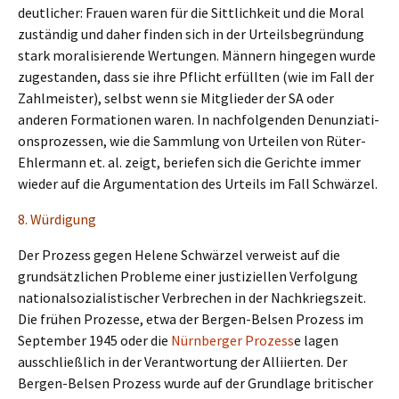
deutli­cher: Frauen waren für die Sittlich­keit und die Moral
zustän­dig und daher finden sich in der Urteils­be­grün­dung
stark morali­sie­ren­de Wertun­gen. Männern hinge­gen wurde
zugestan­den, dass sie ihre Pflicht erfüll­ten (wie im Fall der
Zahlmeis­ter), selbst wenn sie Mitglie­der der SA oder
anderen Forma­tio­nen waren. In nachfol­gen­den Denun­zia­ti­
ons­pro­zes­sen, wie die Sammlung von Urtei­len von Rüter-
Ehler­mann et. al. zeigt, berie­fen sich die Gerich­te immer
wieder auf die Argumen­ta­ti­on des Urteils im Fall Schwärzel.
8. Würdi­gung
Der Prozess gegen Helene Schwär­zel verweist auf die
grund­sätz­li­chen Proble­me einer justi­zi­el­len Verfol­gung
natio­nal­so­zia­lis­ti­scher Verbre­chen in der Nachkriegs­zeit.
Die frühen Prozes­se, etwa der Bergen-Belsen Prozess im
Septem­ber 1945 oder die
Nürnber­ger Prozess
e lagen
ausschließ­lich in der Verant­wor­tung der Alliier­ten. Der
Bergen-Belsen Prozess wurde auf der Grund­la­ge briti­scher