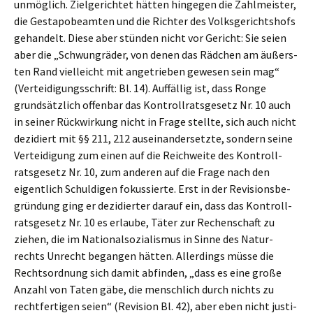
unmög­lich. Zielge­rich­tet hätten hinge­gen die Zahlmeis­ter,
die Gesta­po­be­am­ten und die Richter des Volks­ge­richts­hofs
gehan­delt. Diese aber stünden nicht vor Gericht: Sie seien
aber die „Schwung­rä­der, von denen das Rädchen am äußers­
ten Rand vielleicht mit angetrie­ben gewesen sein mag“
(Vertei­di­gungs­schrift: Bl. 14). Auffäl­lig ist, dass Ronge
grund­sätz­lich offen­bar das Kontroll­rats­ge­setz Nr. 10 auch
in seiner Rückwir­kung nicht in Frage stell­te, sich auch nicht
dezidiert mit §§ 211, 212 ausein­an­der­setz­te, sondern seine
Vertei­di­gung zum einen auf die Reich­wei­te des Kontroll­
rats­ge­setz Nr. 10, zum anderen auf die Frage nach den
eigent­lich Schul­di­gen fokus­sier­te. Erst in der Revisi­ons­be­
grün­dung ging er dezidier­ter darauf ein, dass das Kontroll­
rats­ge­setz Nr. 10 es erlau­be, Täter zur Rechen­schaft zu
ziehen, die im Natio­nal­so­zia­lis­mus in Sinne des Natur­
rechts Unrecht began­gen hätten. Aller­dings müsse die
Rechts­ord­nung sich damit abfin­den, „dass es eine große
Anzahl von Taten gäbe, die mensch­lich durch nichts zu
recht­fer­ti­gen seien“ (Revisi­on Bl. 42), aber eben nicht justi­