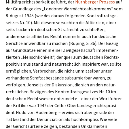
Militär­ge­richts­bar­keit geführt, der
Nürnber­ger Prozess
auf
der Grund­la­ge des „Londo­ner Viermäch­te­ab­kom­mens“ vom
8. August 1945 (wie des daraus folgen­den Kontroll­rats­ge­
set­zes Nr. 10). Mit diesem versuch­ten die Alliier­ten, einer­
seits Lücken im deutschen Straf­recht zu schlie­ßen,
anderer­seits alliier­tes Recht nunmehr auch für deutsche
Gerich­te anwend­bar zu machen (Rüping, S. 36). Der Bezug
auf Grund­sät­ze einer in einer Zivil­ge­sell­schaft imple­men­
tier­ten „Mensch­lich­keit“, der quer zum deutschen Rechts­
po­si­ti­vis­mus stand und natur­recht­lich inspi­riert war, sollte
ermög­li­chen, Verbre­chen, die nicht unmit­tel­bar unter
vorhan­de­ne Straf­tat­be­stän­de subsu­mier­bar waren, zu
verfol­gen. Jenseits der Diskus­si­on, die sich an den natur­
recht­li­chen Bezügen des Kontroll­rats­ge­set­zes Nr. 10 im
deutschen Rechts­we­sen entzün­de­te – einer der Wortfüh­rer
der Kriti­ker war 1947 der Celler Oberlan­des­ge­richts­prä­si­
dent Hodo von Hoden­berg – erwies sich aber gerade der
Tatbe­stand der Denun­zia­ti­on als hochkom­plex. Wie viele
der Gerichts­ur­tei­le zeigen, bestan­den Unklar­hei­ten