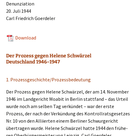
Denunziation
20. Juli 1944
Carl Fried­rich Goerdeler
Download
Der Prozess gegen Helene Schwärzel
Deutschland 1946–1947
1. Prozessgeschichte/Prozessbedeutung
Der Prozess gegen Helene Schwär­zel, der am 14. Novem­ber
1946 im Landge­richt Moabit in Berlin statt­fand – das Urteil
wurde noch am selben Tag verkün­det – war der erste
Prozess, der nach der Verkün­dung des Kontroll­rats­ge­set­zes
Nr. 10 von den Alliier­ten einem Berli­ner Schwur­ge­richt
übertra­gen wurde. Helene Schwär­zel hatte 1944 den frühe­
ren Oberbür­ger­meis­ter von Leipzig, Carl Goerde­ler,