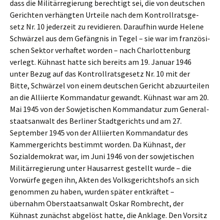
dass die Militär­re­gie­rung berech­tigt sei, die von deutschen
Gerich­ten verhäng­ten Urtei­le nach dem Kontroll­rats­ge­
setz Nr. 10 jeder­zeit zu revidie­ren. Darauf­hin wurde Helene
Schwär­zel aus dem Gefäng­nis in Tegel – sie war im franzö­si­
schen Sektor verhaf­tet worden – nach Charlot­ten­burg
verlegt. Kühnast hatte sich bereits am 19. Januar 1946
unter Bezug auf das Kontroll­rats­ge­setz Nr. 10 mit der
Bitte, Schwär­zel von einem deutschen Gericht abzuur­tei­len
an die Alliier­te Komman­da­tur gewandt. Kühnast war am 20.
Mai 1945 von der Sowje­ti­schen Komman­da­tur zum General­
staats­an­walt des Berli­ner Stadt­ge­richts und am 27.
Septem­ber 1945 von der Alliier­ten Komman­da­tur des
Kammer­ge­richts bestimmt worden. Da Kühnast, der
Sozial­de­mo­krat war, im Juni 1946 von der sowje­ti­schen
Militär­re­gie­rung unter Hausar­rest gestellt wurde – die
Vorwür­fe gegen ihn, Akten des Volks­ge­richts­hofs an sich
genom­men zu haben, wurden später entkräf­tet –
übernahm Oberstaats­an­walt Oskar Rombrecht, der
Kühnast zunächst abgelöst hatte, die Ankla­ge. Den Vorsitz