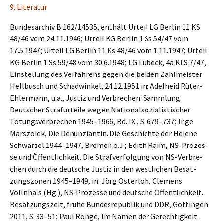
9. Litera­tur
Bundes­ar­chiv B 162/14535, enthält Urteil LG Berlin 11 KS
48/46 vom 24.11.1946; Urteil KG Berlin 1 Ss 54/47 vom
17.5.1947; Urteil LG Berlin 11 Ks 48/46 vom 1.11.1947; Urteil
KG Berlin 1 Ss 59/48 vom 30.6.1948; LG Lübeck, 4a KLS 7/47,
Einstel­lung des Verfah­rens gegen die beiden Zahlmeis­ter
Hellbusch und Schad­win­kel, 24.12.1951 in: Adelheid Rüter-
Ehler­mann, u.a., Justiz und Verbre­chen. Sammlung
Deutscher Straf­ur­tei­le wegen Natio­nal­so­zia­lis­ti­scher
Tötungs­ver­bre­chen 1945–1966, Bd. IX , S. 679–737; Inge
Marszo­lek, Die Denun­zi­an­tin. Die Geschich­te der Helene
Schwär­zel 1944–1947, Bremen o.J.; Edith Raim, NS-Prozes­
se und Öffent­lich­keit. Die Straf­ver­fol­gung von NS-Verbre­
chen durch die deutsche Justiz in den westli­chen Besat­
zungs­zo­nen 1945–1949, in: Jörg Oster­loh, Clemens
Vollnhals (Hg.), NS-Prozes­se und deutsche Öffent­lich­keit.
Besat­zungs­zeit, frühe Bundes­re­pu­blik und DDR, Göttin­gen
2011, S. 33–51; Paul Ronge, Im Namen der Gerech­tig­keit.