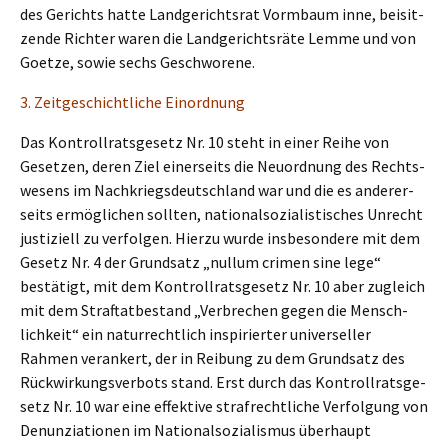
des Gerichts hatte Landge­richts­rat Vormbaum inne, beisit­
zen­de Richter waren die Landge­richts­rä­te Lemme und von
Goetze, sowie sechs Geschworene.
3. Zeitge­schicht­li­che Einordnung
Das Kontroll­rats­ge­setz Nr. 10 steht in einer Reihe von
Geset­zen, deren Ziel einer­seits die Neuord­nung des Rechts­
we­sens im Nachkriegs­deutsch­land war und die es anderer­
seits ermög­li­chen sollten, natio­nal­so­zia­lis­ti­sches Unrecht
justi­zi­ell zu verfol­gen. Hierzu wurde insbe­son­de­re mit dem
Gesetz Nr. 4 der Grund­satz „nullum crimen sine lege“
bestä­tigt, mit dem Kontroll­rats­ge­setz Nr. 10 aber zugleich
mit dem Straf­tat­be­stand „Verbre­chen gegen die Mensch­
lich­keit“ ein natur­recht­lich inspi­rier­ter univer­sel­ler
Rahmen veran­kert, der in Reibung zu dem Grund­satz des
Rückwir­kungs­ver­bots stand. Erst durch das Kontroll­rats­ge­
setz Nr. 10 war eine effek­ti­ve straf­recht­li­che Verfol­gung von
Denun­zia­tio­nen im Natio­nal­so­zia­lis­mus überhaupt