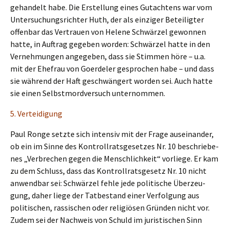
gehan­delt habe. Die Erstel­lung eines Gutach­tens war vom
Unter­su­chungs­rich­ter Huth, der als einzi­ger Betei­lig­ter
offen­bar das Vertrau­en von Helene Schwär­zel gewon­nen
hatte, in Auftrag gegeben worden: Schwär­zel hatte in den
Verneh­mun­gen angege­ben, dass sie Stimmen höre – u.a.
mit der Ehefrau von Goerde­ler gespro­chen habe – und dass
sie während der Haft geschwän­gert worden sei. Auch hatte
sie einen Selbst­mord­ver­such unternommen.
5. Vertei­di­gung
Paul Ronge setzte sich inten­siv mit der Frage ausein­an­der,
ob ein im Sinne des Kontroll­rats­ge­set­zes Nr. 10 beschrie­be­
nes „Verbre­chen gegen die Mensch­lich­keit“ vorlie­ge. Er kam
zu dem Schluss, dass das Kontroll­rats­ge­setz Nr. 10 nicht
anwend­bar sei: Schwär­zel fehle jede politi­sche Überzeu­
gung, daher liege der Tatbe­stand einer Verfol­gung aus
politi­schen, rassi­schen oder religiö­sen Gründen nicht vor.
Zudem sei der Nachweis von Schuld im juris­ti­schen Sinn