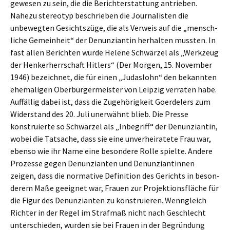
gewesen zu sein, die die Bericht­erstat­tung antrie­ben.
Nahezu stereo­typ beschrie­ben die Journa­lis­ten die
unbeweg­ten Gesichts­zü­ge, die als Verweis auf die „mensch­
li­che Gemein­heit“ der Denun­zi­an­tin herhal­ten mussten. In
fast allen Berich­ten wurde Helene Schwär­zel als „Werkzeug
der Henker­herr­schaft Hitlers“ (Der Morgen, 15. Novem­ber
1946) bezeich­net, die für einen „Judas­lohn“ den bekann­ten
ehema­li­gen Oberbür­ger­meis­ter von Leipzig verra­ten habe.
Auffäl­lig dabei ist, dass die Zugehö­rig­keit Goerde­lers zum
Wider­stand des 20. Juli unerwähnt blieb. Die Presse
konstru­ier­te so Schwär­zel als „Inbegriff“ der Denun­zi­an­tin,
wobei die Tatsa­che, dass sie eine unver­hei­ra­te­te Frau war,
ebenso wie ihr Name eine beson­de­re Rolle spiel­te. Andere
Prozes­se gegen Denun­zi­an­ten und Denun­zi­an­tin­nen
zeigen, dass die norma­ti­ve Defini­ti­on des Gerichts in beson­
de­rem Maße geeig­net war, Frauen zur Projek­ti­ons­flä­che für
die Figur des Denun­zi­an­ten zu konstru­ie­ren. Wenngleich
Richter in der Regel im Straf­maß nicht nach Geschlecht
unter­schie­den, wurden sie bei Frauen in der Begrün­dung