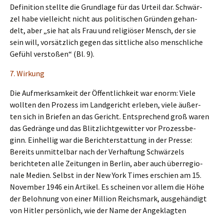
Defini­ti­on stell­te die Grund­la­ge für das Urteil dar. Schwär­
zel habe vielleicht nicht aus politi­schen Gründen gehan­
delt, aber „sie hat als Frau und religiö­ser Mensch, der sie
sein will, vorsätz­lich gegen das sittli­che also mensch­li­che
Gefühl versto­ßen“ (Bl. 9).
7. Wirkung
Die Aufmerk­sam­keit der Öffent­lich­keit war enorm: Viele
wollten den Prozess im Landge­richt erleben, viele äußer­
ten sich in Briefen an das Gericht. Entspre­chend groß waren
das Gedrän­ge und das Blitz­licht­ge­wit­ter vor Prozess­be­
ginn. Einhel­lig war die Bericht­erstat­tung in der Presse:
Bereits unmit­tel­bar nach der Verhaf­tung Schwär­zels
berich­te­ten alle Zeitun­gen in Berlin, aber auch überre­gio­
na­le Medien. Selbst in der New York Times erschien am 15.
Novem­ber 1946 ein Artikel. Es schei­nen vor allem die Höhe
der Beloh­nung von einer Milli­on Reichs­mark, ausge­hän­digt
von Hitler persön­lich, wie der Name der Angeklag­ten