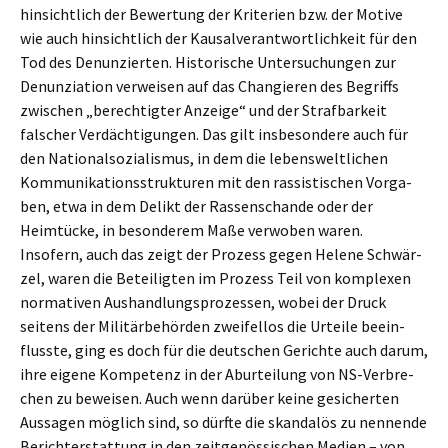
hinsicht­lich der Bewer­tung der Krite­ri­en bzw. der Motive
wie auch hinsicht­lich der Kausal­ver­ant­wort­lich­keit für den
Tod des Denun­zier­ten. Histo­ri­sche Unter­su­chun­gen zur
Denun­zia­ti­on verwei­sen auf das Changie­ren des Begriffs
zwischen „berech­tig­ter Anzei­ge“ und der Straf­bar­keit
falscher Verdäch­ti­gun­gen. Das gilt insbe­son­de­re auch für
den Natio­nal­so­zia­lis­mus, in dem die lebens­welt­li­chen
Kommu­ni­ka­ti­ons­struk­tu­ren mit den rassis­ti­schen Vorga­
ben, etwa in dem Delikt der Rassen­schan­de oder der
Heimtü­cke, in beson­de­rem Maße verwo­ben waren.
Insofern, auch das zeigt der Prozess gegen Helene Schwär­
zel, waren die Betei­lig­ten im Prozess Teil von komple­xen
norma­ti­ven Aushand­lungs­pro­zes­sen, wobei der Druck
seitens der Militär­be­hör­den zweifel­los die Urtei­le beein­
fluss­te, ging es doch für die deutschen Gerich­te auch darum,
ihre eigene Kompe­tenz in der Aburtei­lung von NS-Verbre­
chen zu bewei­sen. Auch wenn darüber keine gesicher­ten
Aussa­gen möglich sind, so dürfte die skanda­lös zu nennen­de
Bericht­erstat­tung in den zeitge­nös­si­schen Medien – von