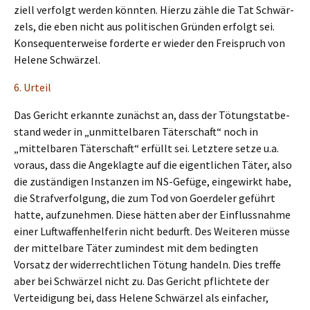
zi­ell verfolgt werden könnten. Hierzu zähle die Tat Schwär­
zels, die eben nicht aus politi­schen Gründen erfolgt sei.
Konse­quen­ter­wei­se forder­te er wieder den Freispruch von
Helene Schwärzel.
6. Urteil
Das Gericht erkann­te zunächst an, dass der Tötungs­tat­be­
stand weder in „unmit­tel­ba­ren Täter­schaft“ noch in
„mittel­ba­ren Täter­schaft“ erfüllt sei. Letzte­re setze u.a.
voraus, dass die Angeklag­te auf die eigent­li­chen Täter, also
die zustän­di­gen Instan­zen im NS-Gefüge, einge­wirkt habe,
die Straf­ver­fol­gung, die zum Tod von Goerde­ler geführt
hatte, aufzu­neh­men. Diese hätten aber der Einfluss­nah­me
einer Luftwaf­fen­hel­fe­rin nicht bedurft. Des Weite­ren müsse
der mittel­ba­re Täter zumin­dest mit dem beding­ten
Vorsatz der wider­recht­li­chen Tötung handeln. Dies treffe
aber bei Schwär­zel nicht zu. Das Gericht pflich­te­te der
Vertei­di­gung bei, dass Helene Schwär­zel als einfa­cher,