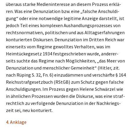
überaus starke Medien­in­ter­es­se an diesem Prozess erklä­
ren. Was eine Denun­zia­ti­on bzw. eine „falsche Anschul­di­
gung“ oder eine notwen­di­ge legiti­me Anzei­ge darstellt, ist
jedoch Teil eines komple­xen Aushand­lungs­pro­zes­ses von
rechts­nor­ma­ti­ven, politi­schen und aus Alltags­er­fah­run­gen
kontu­rier­ten Diskur­sen. Denun­zia­ti­on im Dritten Reich war
einer­seits vom Regime gewoll­tes Verhal­ten, was im
Heimtü­cke­ge­setz 1934 festge­schrie­ben wurde, anderer­
seits suchte das Regime nach Möglich­kei­ten, „das Meer von
Denun­zia­ti­on und mensch­li­cher Gemein­heit“ (Hitler, zit.
nach Rüping S. 32, Fn. 6) einzu­däm­men und verschärf­te § 164
Reichs­straf­ge­setz­buch (RStGB) zum Schutz gegen falsche
Anschul­di­gun­gen. Im Prozess gegen Helene Schwär­zel wie
in ähnli­chen Prozes­sen wurden die Diskur­se, was eine straf­
recht­lich zu verfol­gen­de Denun­zia­ti­on in der Nachkriegs­
zeit sei, neu konturiert.
4. Ankla­ge