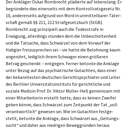
Der Anklä­ger Oskar Rombrecht plädier­te auf lebens­lang: Er
begrün­de­te dies einer­seits mit dem Kontroll­rats­ge­setz Nr.
10, anderer­seits aufgrund von Mord in unmit­tel­ba­rer Täter­
schaft gemäß §§ 211, 212 Straf­ge­setz­buch (StGB).
Rombrecht zog prinzi­pi­ell auch die Todes­stra­fe in
Erwägung, aller­dings stünden dem die Unbeschol­ten­heit
und die Tatsa­che, dass Schwär­zel von dem Vorwurf der
Habgier freizu­spre­chen sei – sie hatte die Beloh­nung kaum
angerührt, ledig­lich ihrem Schwa­ger einen größe­ren
Betrag geschenkt – entge­gen. Ferner beton­te die Ankla­ge
unter Bezug auf das psych­ia­tri­sche Gutach­ten, dass einer
der bekann­tes­ten deutschen Gerichts­psych­ia­ter und Leiter
des Berli­ner Univer­si­täts­in­sti­tuts für gericht­li­che und
sozia­le Medizin Prof. Dr. Viktor Müller-Heß gemein­sam mit
einer Mitar­bei­te­rin erstellt hatte, dass es keinen Zweifel
geben könne, dass Schwär­zel zum Zeitpunkt der Tat „voll
verant­wort­lich“ gewesen sei. Wie im Gutach­ten festge­
stellt, beton­te die Ankla­ge, dass Schwär­zel aus „Geltungs­
sucht“ und daher aus niedri­gen Beweg­grün­den heraus