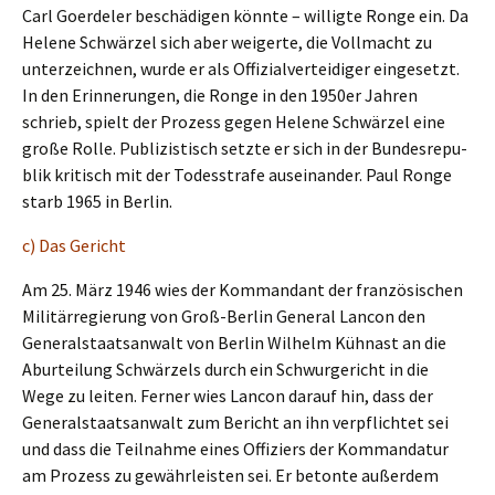
Carl Goerde­ler beschä­di­gen könnte – willig­te Ronge ein. Da
Helene Schwär­zel sich aber weiger­te, die Vollmacht zu
unter­zeich­nen, wurde er als Offizi­al­ver­tei­di­ger einge­setzt.
In den Erinne­run­gen, die Ronge in den 1950er Jahren
schrieb, spielt der Prozess gegen Helene Schwär­zel eine
große Rolle. Publi­zis­tisch setzte er sich in der Bundes­re­pu­
blik kritisch mit der Todes­stra­fe ausein­an­der. Paul Ronge
starb 1965 in Berlin.
c) Das Gericht
Am 25. März 1946 wies der Komman­dant der franzö­si­schen
Militär­re­gie­rung von Groß-Berlin General Lancon den
General­staats­an­walt von Berlin Wilhelm Kühnast an die
Aburtei­lung Schwär­zels durch ein Schwur­ge­richt in die
Wege zu leiten. Ferner wies Lancon darauf hin, dass der
General­staats­an­walt zum Bericht an ihn verpflich­tet sei
und dass die Teilnah­me eines Offiziers der Komman­da­tur
am Prozess zu gewähr­leis­ten sei. Er beton­te außer­dem