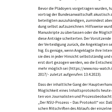
Bevor die Plädoy­ers vorge­tra­gen wurden, h
vor­trag der Bundes­an­walt­schaft akustisch 
be­tei­lig­ten auszu­hän­di­gen, zumin­dest ab
dung selbst aufzu­zeich­nen. Hilfs­wei­se wur
Manuskrip­te zu überlas­sen oder die Möglich­k
diese Anträ­ge schei­ter­ten. Der Vorsit­zen
der Vertei­di­gung zurück, die Angeklag­ten 
hig. Es genüge, wenn Angeklag­te ihre Inter
sie dies in jeder Hinsicht selbst­stän­dig 
erst dort gezogen werden, wo die Entschei­du
mehr möglich sei (https://www.nsu-watch.
2017/- zuletzt aufge­ru­fen: 13.4.2023).
Dass der inhalt­li­che Gang der Haupt­ver­han
Möglich­keit eines Inhalts­pro­to­kolls heut
ten von Journa­lis­ten und Prozess­be­ob­ach­t
„Der NSU-Prozess – Das Proto­koll“ vor. Dabei
schen Mitschrif­ten des Ablaufs der einzel­nen