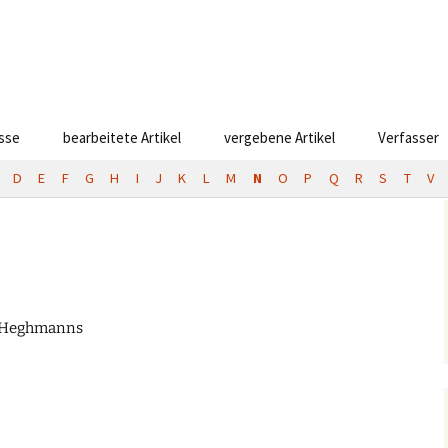
esse
bearbeitete Artikel
vergebene Artikel
Verfasser
D
E
F
G
H
I
J
K
L
M
N
O
P
Q
R
S
T
V
el Heghmanns