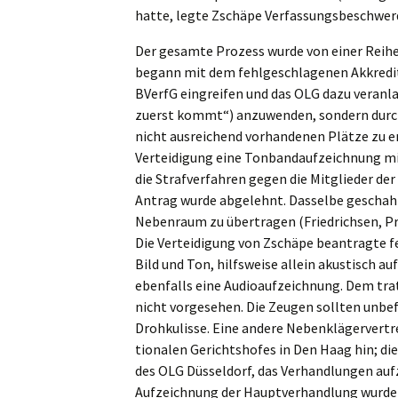
hatte, legte Zschä­pe Verfas­sungs­be­schwer­
Der gesam­te Prozess wurde von einer Reihe 
begann mit dem fehlge­schla­ge­nen Akkre­di­ti
BVerfG eingrei­fen und das OLG dazu veran­la
zuerst kommt“) anzuwen­den, sondern durch L
nicht ausrei­chend vorhan­de­nen Plätze zu e
Vertei­di­gung eine Tonband­auf­zeich­nung mit
die Straf­ver­fah­ren gegen die Mitglie­der der
Antrag wurde abgelehnt. Dassel­be geschah 
Neben­raum zu übertra­gen (Fried­rich­sen, Proz
Die Vertei­di­gung von Zschä­pe beantrag­te f
Bild und Ton, hilfs­wei­se allein akustisch auf
ebenfalls eine Audio­auf­zeich­nung. Dem trat
nicht vorge­se­hen. Die Zeugen sollten unbef
Drohku­lis­se. Eine andere Neben­klä­ger­ver­tr
tio­na­len Gerichts­ho­fes in Den Haag hin; di
des OLG Düssel­dorf, das Verhand­lun­gen aufze
Aufzeich­nung der Haupt­ver­hand­lung wurd