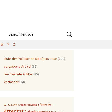
Suchen
Lexikon kritisch
nach:
W
Y
Z
Liste der Politischen Strafprozesse
(220)
vergebene Artikel
(87)
bearbeitete Artikel
(85)
Verfasser
(84)
Armenien
20. Juli 1944
Arbeiterbewegung
Attentat
Aufruhr