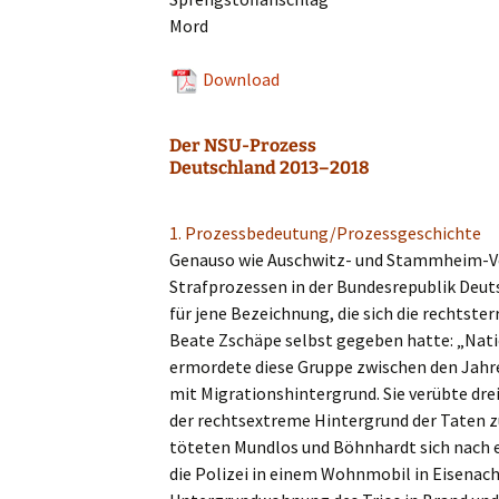
Mord
Download
Der NSU-Prozess
Deutschland 2013–2018
1. Prozessbedeutung/Prozessgeschichte
Genau­so wie Ausch­witz- und Stamm­heim-V
Straf­pro­zes­sen in der Bundes­re­pu­blik De
für jene Bezeich­nung, die sich die rechts­t
Beate Zschä­pe selbst gegeben hatte: „Natio­
ermor­de­te diese Gruppe zwischen den Jahr
mit Migra­ti­ons­hin­ter­grund. Sie verüb­te d
der rechts­extre­me Hinter­grund der Taten 
töteten Mundlos und Böhnhardt sich nach e
die Polizei in einem Wohnmo­bil in Eisen­ach