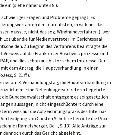
de ein (siehe näher unten 8.).
schwie­ri­ger Fragen und Proble­me geprägt. Es
e­rungs­ver­fah­ren der Journa­lis­ten, in welches das
s­sen musste, nicht das sog. Windhund­ver­fah­ren („wer
os über die für Medien­ver­tre­ter im Gerichts­saal
ntschei­den. Zu Beginn des Verfah­rens beantrag­te die
 Verweis auf die Frank­fur­ter Ausch­witz­pro­zes­se und
 RAF, und dies schon aus histo­ri­schem Inter­es­se. Der
mit dem Antrag, die Haupt­ver­hand­lung in einen
ess, S. 21 ff.).
erner am 3. Verhand­lungs­tag, die Haupt­ver­hand­lung in
zu­zeich­nen. Eine Neben­klä­ger­ver­tre­te­rin begehr­te
 die Bundes­an­walt­schaft entge­gen; es sei gesetz­lich
an­gen aussa­gen, nicht einge­schüch­tert durch eine
e­te­rin wies auf die Aufzeich­nungs­pra­xis des Inter­na­
e Vertei­di­gung von Carsten Schult­ze beton­te die Praxis
ich­ne (Ramels­ber­ger, Bd. I, S. 13). Alle Anträ­ge zur
en dennoch durch das Gericht abgelehnt.