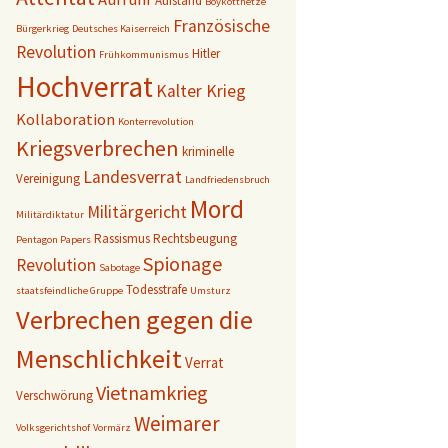
Aufstand
Boykotthetze
Französische
Bürgerkrieg
Deutsches Kaiserreich
Revolution
Hitler
Frühkommunismus
Hochverrat
Kalter Krieg
Kollaboration
Konterrevolution
Kriegsverbrechen
kriminelle
Landesverrat
Vereinigung
Landfriedensbruch
Mord
Militärgericht
Militärdiktatur
Rassismus
Rechtsbeugung
Pentagon Papers
Spionage
Revolution
Sabotage
Todesstrafe
staatsfeindliche Gruppe
Umsturz
Verbrechen gegen die
Menschlichkeit
Verrat
Vietnamkrieg
Verschwörung
Weimarer
Volksgerichtshof
Vormärz