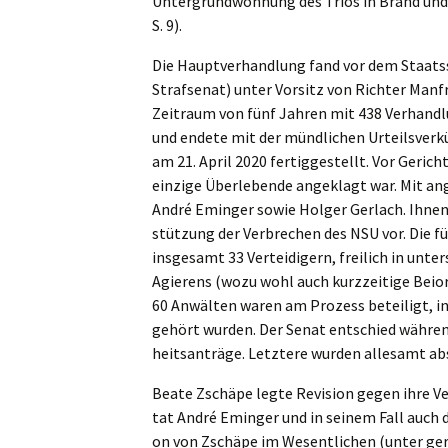
Unter­grund­woh­nung des Trios in Brand und 
S. 9).
Die Haupt­ver­hand­lung fand vor dem Staats­
Straf­se­nat) unter Vorsitz von Richter Manf
Zeitraum von fünf Jahren mit 438 Verhand­l
und endete mit der mündli­chen Urteils­ver­kü
am 21. April 2020 fertig­ge­stellt. Vor Gerich
einzi­ge Überle­ben­de angeklagt war. Mit a
André Eminger sowie Holger Gerlach. Ihnen 
stüt­zung der Verbre­chen des NSU vor. Die 
insge­samt 33 Vertei­di­gern, freilich in unter
Agierens (wozu wohl auch kurzzei­ti­ge Beior
60 Anwäl­ten waren am Prozess betei­ligt, i
gehört wurden. Der Senat entschied während
heits­an­trä­ge. Letzte­re wurden allesamt a
Beate Zschä­pe legte Revisi­on gegen ihre Ver
tat André Eminger und in seinem Fall auch d
on von Zschä­pe im Wesent­li­chen (unter ger