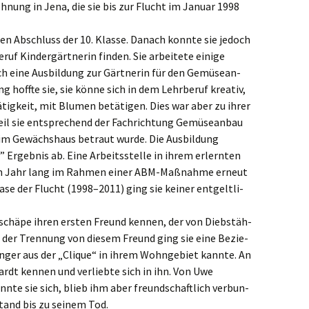
hnung in Jena, die sie bis zur Flucht im Januar 1998
hen Abschluss der 10. Klasse. Danach konnte sie jedoch
uf Kinder­gärt­ne­rin finden. Sie arbei­te­te einige
h eine Ausbil­dung zur Gärtne­rin für den Gemüse­an­
ng hoffte sie, sie könne sich in dem Lehrbe­ruf kreativ,
Tätig­keit, mit Blumen betäti­gen. Dies war aber zu ihrer
weil sie entspre­chend der Fachrich­tung Gemüse­an­bau
n im Gewächs­haus betraut wurde. Die Ausbil­dung
 Ergeb­nis ab. Eine Arbeits­stel­le in ihrem erlern­ten
 ein Jahr lang im Rahmen einer ABM-Maßnah­me erneut
hase der Flucht (1998–2011) ging sie keiner entgelt­li­
schä­pe ihren ersten Freund kennen, der von Diebstäh­
ach der Trennung von diesem Freund ging sie eine Bezie­
nger aus der „Clique“ in ihrem Wohnge­biet kannte. An
rdt kennen und verlieb­te sich in ihn. Von Uwe
­te sie sich, blieb ihm aber freund­schaft­lich verbun­
tand bis zu seinem Tod.