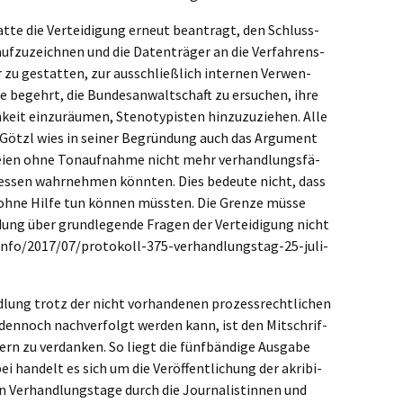
atte die Vertei­di­gung erneut beantragt, den Schluss­
aufzu­zeich­nen und die Daten­trä­ger an die Verfah­rens­
er zu gestat­ten, zur ausschließ­lich inter­nen Verwen­
de begehrt, die Bundes­an­walt­schaft zu ersuchen, ihre
eit einzu­räu­men, Steno­ty­pis­ten hinzu­zu­zie­hen. Alle
­de Götzl wies in seiner Begrün­dung auch das Argument
seien ohne Tonauf­nah­me nicht mehr verhand­lungs­fä­
­es­sen wahrneh­men könnten. Dies bedeu­te nicht, dass
und ohne Hilfe tun können müssten. Die Grenze müsse
ng über grund­le­gen­de Fragen der Vertei­di­gung nicht
info/2017/07/protokoll-375-verhandlungstag-25-juli-
d­lung trotz der nicht vorhan­de­nen prozess­recht­li­chen
e dennoch nachver­folgt werden kann, ist den Mitschrif­
ern zu verdan­ken. So liegt die fünfbän­di­ge Ausga­be
 handelt es sich um die Veröf­fent­li­chung der akribi­
 Verhand­lungs­ta­ge durch die Journa­lis­tin­nen und