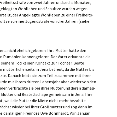
 Freiheits­stra­fe von zwei Jahren und sechs Monaten,
ngeklag­ten Wohlle­ben und Schult­ze wurden wegen
r­teilt, der Angeklag­te Wohlle­ben zu einer Freiheits­
lt­ze zu einer Jugend­stra­fe von drei Jahren (siehe
ena nicht­ehe­lich geboren. Ihre Mutter hatte den
n Rumäni­en kennen­ge­lernt. Der Vater erkann­te die
 zu seinem Tod keinen Kontakt zur Tochter. Beate
mütter­li­cher­seits in Jena betreut, da die Mutter bis
tz­te. Danach lebte sie zum Teil zusam­men mit ihrer
rde mit ihrem dritten Lebens­jahr aber wieder von den
n­den verbrach­te sie bei ihrer Mutter und deren damali­
 Mutter und Beate Zschä­pe gemein­sam in Jena. Ihre
 weil die Mutter die Miete nicht mehr bezahl­te.
nächst wieder bei ihrer Großmutter und zog dann im
es damali­gen Freun­des Uwe Böhnhardt. Von Januar