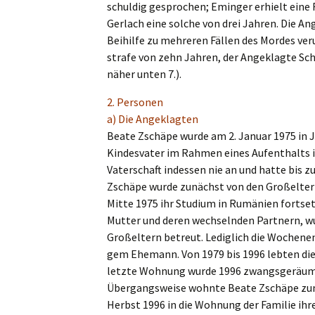
schul­dig gespro­chen; Eminger erhielt eine
Gerlach eine solche von drei Jahren. Die A
Beihil­fe zu mehre­ren Fällen des Mordes veru
stra­fe von zehn Jahren, der Angeklag­te Schu
näher unten 7.).
2. Perso­nen
a) Die Angeklagten
Beate Zschä­pe wurde am 2. Januar 1975 in J
Kindes­va­ter im Rahmen eines Aufent­halts i
Vater­schaft indes­sen nie an und hatte bis
Zschä­pe wurde zunächst von den Großel­tern 
Mitte 1975 ihr Studi­um in Rumäni­en fortse
Mutter und deren wechseln­den Partnern, wu
Großel­tern betreut. Ledig­lich die Wochen­e
gem Ehemann. Von 1979 bis 1996 lebten die
letzte Wohnung wurde 1996 zwangs­ge­räumt,
Übergangs­wei­se wohnte Beate Zschä­pe zu
Herbst 1996 in die Wohnung der Familie ihr