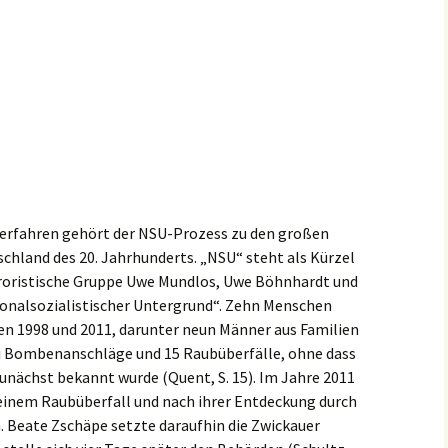
erfah­ren gehört der NSU-Prozess zu den großen
utsch­land des 20. Jahrhun­derts. „NSU“ steht als Kürzel
er­ro­ris­ti­sche Gruppe Uwe Mundlos, Uwe Böhnhardt und
nal­so­zia­lis­ti­scher Unter­grund“. Zehn Menschen
en 1998 und 2011, darun­ter neun Männer aus Famili­en
rei Bomben­an­schlä­ge und 15 Raubüber­fäl­le, ohne dass
zunächst bekannt wurde (Quent, S. 15). Im Jahre 2011
inem Raubüber­fall und nach ihrer Entde­ckung durch
. Beate Zschä­pe setzte darauf­hin die Zwickau­er