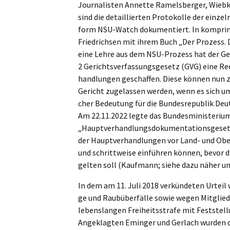
Journa­lis­ten Annet­te Ramels­ber­ger, Wie
sind die detail­lier­ten Proto­kol­le der einze
form NSU-Watch dokumen­tiert. In kompri­mi
Fried­rich­sen mit ihrem Buch „Der Prozess. 
eine Lehre aus dem NSU-Prozess hat der Gese
2 Gerichts­ver­fas­sungs­ge­setz (GVG) eine Re
hand­lun­gen geschaf­fen. Diese können nun z
Gericht zugelas­sen werden, wenn es sich um e
cher Bedeu­tung für die Bundes­re­pu­blik Deu
Am 22.11.2022 legte das Bundes­mi­nis­te­ri­
„Haupt­ver­hand­lungs­do­ku­men­ta­ti­ons­ge­s
der Haupt­ver­hand­lun­gen vor Land- und Ober
und schritt­wei­se einfüh­ren können, bevor 
gelten soll (Kaufmann; siehe dazu näher unt
In dem am 11. Juli 2018 verkün­de­ten Urteil 
ge und Raubüber­fäl­le sowie wegen Mitglied­sc
lebens­lan­gen Freiheits­stra­fe mit Feststel­
Angeklag­ten Eminger und Gerlach wurden der 