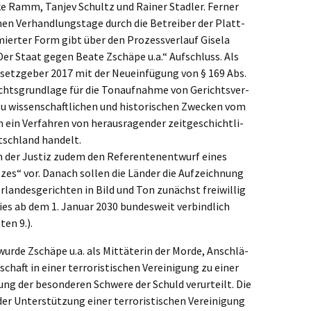
bke Ramm, Tanjev Schultz und Rainer Stadler. Ferner
l­nen Verhand­lungs­ta­ge durch die Betrei­ber der Platt­
er­ter Form gibt über den Prozess­ver­lauf Gisela
Der Staat gegen Beate Zschä­pe u.a.“ Aufschluss. Als
tz­ge­ber 2017 mit der Neuein­fü­gung von § 169 Abs.
chts­grund­la­ge für die Tonauf­nah­me von Gerichts­ver­
u wissen­schaft­li­chen und histo­ri­schen Zwecken vom
in Verfah­ren von heraus­ra­gen­der zeitge­schicht­li­
tsch­land handelt.
um der Justiz zudem den Referen­ten­ent­wurf eines
et­zes“ vor. Danach sollen die Länder die Aufzeich­nung
lan­des­ge­rich­ten in Bild und Ton zunächst freiwil­lig
dies ab dem 1. Januar 2030 bundes­weit verbind­lich
en 9.).
wurde Zschä­pe u.a. als Mittä­te­rin der Morde, Anschlä­
haft in einer terro­ris­ti­schen Verei­ni­gung zu einer
lung der beson­de­ren Schwe­re der Schuld verur­teilt. Die
Unter­stüt­zung einer terro­ris­ti­schen Verei­ni­gung