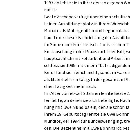
1997 an lebte sie in ihrer ersten eigenen Wo
nutzte.
Beate Zschä­pe verfügt über einen schuli­sc
keinen Ausbil­dungs­platz in ihrem Wunsch­be­r
Monate als Maler­ge­hil­fin und begann danac
bau. Trotz dieser Fachrich­tung der Ausbil­du
im Sinne einer künst­le­risch-floris­ti­schen 
Enttäu­schung in der Praxis nicht der Fall, 
haupt­säch­lich mit Feldar­beit und Arbei­te
schloss sie 1995 mit einem “befrie­di­gen­den”
Beruf fand sie freilich nicht, sondern war
als Maler­hel­fe­rin tätig. In der gesam­ten P
chen Tätig­keit mehr nach.
Im Alter von etwa 15 Jahren lernte Beate Z
len lebte, an denen sie sich betei­lig­te. N
hung mit Uwe Mundlos ein, den sie schon lä
ihrem 19. Geburts­tag lernte sie Uwe Böhnha
Mundlos, der 1994 zur Bundes­wehr ging, trenn
den. Die Bezie­hung mit Uwe Böhnhardt bes