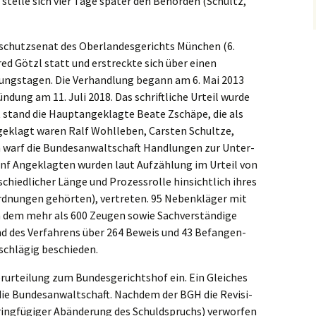
stelle sich vier Tage später den Behör­den (Schultz,
schutz­se­nat des Oberlan­des­ge­richts München (6.
red Götzl statt und erstreck­te sich über einen
ungs­ta­gen. Die Verhand­lung begann am 6. Mai 2013
n­dung am 11. Juli 2018. Das schrift­li­che Urteil wurde
t stand die Haupt­an­ge­klag­te Beate Zschä­pe, die als
ngeklagt waren Ralf Wohlle­ben, Carsten Schult­ze,
warf die Bundes­an­walt­schaft Handlun­gen zur Unter­
fünf Angeklag­ten wurden laut Aufzäh­lung im Urteil von
­schied­li­cher Länge und Prozess­rol­le hinsicht­lich ihres
d­nun­gen gehör­ten), vertre­ten. 95 Neben­klä­ger mit
n dem mehr als 600 Zeugen sowie Sachver­stän­di­ge
 des Verfah­rens über 264 Beweis und 43 Befan­gen­
bschlä­gig beschieden.
ur­tei­lung zum Bundes­ge­richts­hof ein. Ein Gleiches
ie Bundes­an­walt­schaft. Nachdem der BGH die Revisi­
ing­fü­gi­ger Abände­rung des Schuld­spruchs) verwor­fen