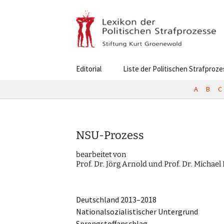
Skip
Editorial
Liste der Politischen Strafproz
to
content
A
B
C
NSU-Prozess
bearbei­tet von
Prof. Dr. Jörg Arnold und Prof. Dr. Micha­
Deutsch­land 2013–2018
Natio­nal­so­zia­lis­ti­scher Untergrund
Sprengstoffanschlag