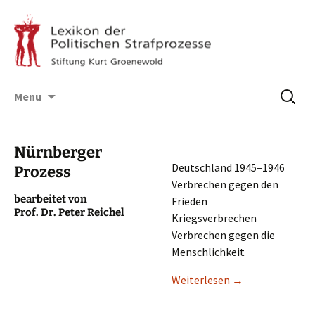
Skip
Suchen
Menu
to
nach:
content
Nürnberger
Deutsch­land 1945–1946
Prozess
Verbre­chen gegen den
bearbei­tet von
Frieden
Prof. Dr. Peter Reichel
Kriegsverbrechen
Verbre­chen gegen die
Menschlichkeit
Weiter­le­sen
→