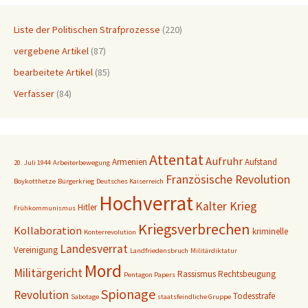
Liste der Politischen Strafprozesse
(220)
vergebene Artikel
(87)
bearbeitete Artikel
(85)
Verfasser
(84)
Attentat
Aufruhr
Armenien
Aufstand
20. Juli 1944
Arbeiterbewegung
Französische Revolution
Boykotthetze
Bürgerkrieg
Deutsches Kaiserreich
Hochverrat
Kalter Krieg
Hitler
Frühkommunismus
Kriegsverbrechen
Kollaboration
kriminelle
Konterrevolution
Landesverrat
Vereinigung
Landfriedensbruch
Militärdiktatur
Mord
Militärgericht
Rassismus
Rechtsbeugung
Pentagon Papers
Spionage
Revolution
Todesstrafe
Sabotage
staatsfeindliche Gruppe