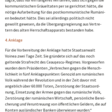
kommu­nis­ti­schen Gräuel­ta­ten per se gerich­tet hätte, die
nötige Aufar­bei­tung für das postkom­mu­nis­ti­sche Rumäni­
en bedeu­tet hätte. Dies sei aller­dings politisch nicht
gewollt gewesen, da die Übergangs­re­gie­rung aus Vertre­
tern des alten Herrschafts­ap­pa­rats bestan­den habe.
4. Ankla­ge
Für die Vorbe­rei­tung der Ankla­ge hatte Staats­an­walt
Voinea zwei Tage Zeit. Sie gründe­te sich auf das noch
gelten­de Straf­recht des Ceaușes­cu-Regimes. Vorge­wor­fen
wurden dem Präsi­den­ten „Verbre­chen gegen die Mensch­
lich­keit in fünf Ankla­ge­punk­ten: Genozid am rumäni­schen
Volk während der Revolu­ti­on und in der Zeit davor mit
angeb­lich über 60.000 Toten, Zerstö­rung der Staats­ord­
nung, Einset­zung der Armee gegen das rumäni­sche Volk,
Zerstö­rung der rumäni­schen Wirtschaft, persön­li­che Berei­
che­rung und Verun­treu­ung von öffent­li­chen Geldern, die auf
Konten auslän­di­scher Banken überwie­sen wurden.“