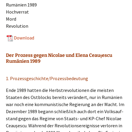
Rumäni­en 1989
Hochverrat
Mord
Revolution
Download
Der Prozess gegen Nicolae und Elena Ceaușescu
Rumänien 1989
1. Prozessgeschichte/Prozessbedeutung
Ende 1989 hatten die Herbst­re­vo­lu­tio­nen die meisten
Staaten des Ostblocks bereits verän­dert, nur in Rumäni­en
war noch eine kommu­nis­ti­sche Regie­rung an der Macht. Im
Dezem­ber 1989 begann schließ­lich auch dort ein Volks­auf­
stand gegen das Regime von Staats- und KP-Chef Nicolae
Ceaușes­cu. Während der Revolu­ti­ons­er­eig­nis­se verlo­ren in