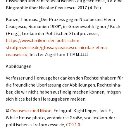
russi­schen und zentral­asia­ti­schen Zeitge­schich­te, u.a. eine
Biogra­phie über Nicolae Ceauses­cu, 2017 (4. Ed.).
Kunze, Thomas: „Der Prozess gegen Nicolae und Elena
Ceaușes­cu, Rumäni­en 1989“, in: Groenewold/ Ignor / Koch
(Hrsg.), Lexikon der Politi­schen Straf­pro­zes­se,
https://www.lexikon-der-politischen-
strafprozesse.de/glossar/ceausescu-nicolae-elena-
ceausescu/
, letzter Zugriff am TT.MM.JJJJ.
Abbil­dun­gen
Verfas­ser und Heraus­ge­ber danken den Rechte­inha­bern für
die freund­li­che Überlas­sung der Abbil­dun­gen. Rechte­inha­
ber, die wir nicht haben ausfin­dig machen können, mögen
sich bitte bei den Heraus­ge­bern melden.
©
Ceauses­cu und Nixon
, Fotograf: Kight­lin­ger, Jack E.,
White House photo, verän­der­te Größe, von lexikon-der-
politischen-strafprozesse.de,
CC0 1.0