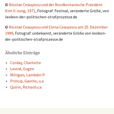
©
Nicolae Ceauşes­cu und der Nordko­rea­ni­sche Präsi­dent
Kim Il-sung, 1971
, Fotograf: Festi­val, verän­der­te Größe, von
lexikon-der-politischen-strafprozesse.de
©
Nicolae Ceauşes­cu und Elena Ceauşes­cu am 25. Dezem­ber
1989
, Fotograf: unbekannt, verän­der­te Größe von lexikon-
der-politischen-strafprozesse.de
Ähnliche Einträge
Corday, Charlot­te
Leviné, Eugen
Milligan, Lambdin P.
Princip, Gavri­lo, u.a.
Quirin, Richard u.a.