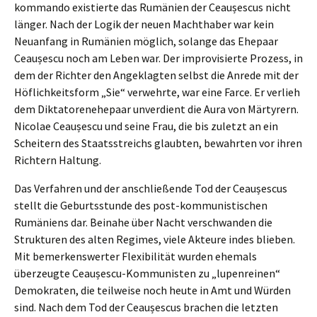
kom­man­do existier­te das Rumäni­en der Ceaușes­cus nicht
länger. Nach der Logik der neuen Macht­ha­ber war kein
Neuan­fang in Rumäni­en möglich, solan­ge das Ehepaar
Ceaușes­cu noch am Leben war. Der impro­vi­sier­te Prozess, in
dem der Richter den Angeklag­ten selbst die Anrede mit der
Höflich­keits­form „Sie“ verwehr­te, war eine Farce. Er verlieh
dem Dikta­to­ren­ehe­paar unver­dient die Aura von Märty­rern.
Nicolae Ceaușes­cu und seine Frau, die bis zuletzt an ein
Schei­tern des Staats­streichs glaub­ten, bewahr­ten vor ihren
Richtern Haltung.
Das Verfah­ren und der anschlie­ßen­de Tod der Ceaușes­cus
stellt die Geburts­stun­de des post-kommu­nis­ti­schen
Rumäni­ens dar. Beina­he über Nacht verschwan­den die
Struk­tu­ren des alten Regimes, viele Akteu­re indes blieben.
Mit bemer­kens­wer­ter Flexi­bi­li­tät wurden ehemals
überzeug­te Ceaușes­cu-Kommu­nis­ten zu „lupen­rei­nen“
Demokra­ten, die teilwei­se noch heute in Amt und Würden
sind. Nach dem Tod der Ceaușes­cus brachen die letzten