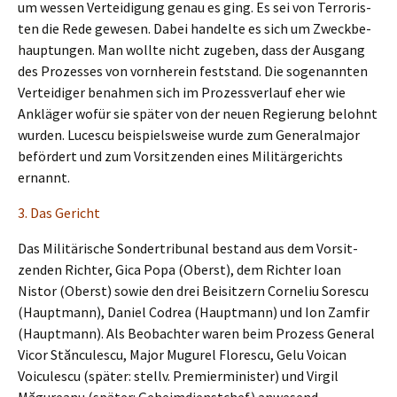
um wessen Vertei­di­gung genau es ging. Es sei von Terro­ris­
ten die Rede gewesen. Dabei handel­te es sich um Zweck­be­
haup­tun­gen. Man wollte nicht zugeben, dass der Ausgang
des Prozes­ses von vornher­ein feststand. Die sogenann­ten
Vertei­di­ger benah­men sich im Prozess­ver­lauf eher wie
Anklä­ger wofür sie später von der neuen Regie­rung belohnt
wurden. Luces­cu beispiels­wei­se wurde zum General­ma­jor
beför­dert und zum Vorsit­zen­den eines Militär­ge­richts
ernannt.
3. Das Gericht
Das Militä­ri­sche Sonder­tri­bu­nal bestand aus dem Vorsit­
zen­den Richter, Gica Popa (Oberst), dem Richter Ioan
Nistor (Oberst) sowie den drei Beisit­zern Corne­liu Sores­cu
(Haupt­mann), Daniel Codrea (Haupt­mann) und Ion Zamfir
(Haupt­mann). Als Beobach­ter waren beim Prozess General
Vicor Stăncu­les­cu, Major Mugurel Flores­cu, Gelu Voican
Voicu­les­cu (später: stellv. Premier­mi­nis­ter) und Virgil
Măgurea­nu (später: Geheim­dienst­chef) anwesend.