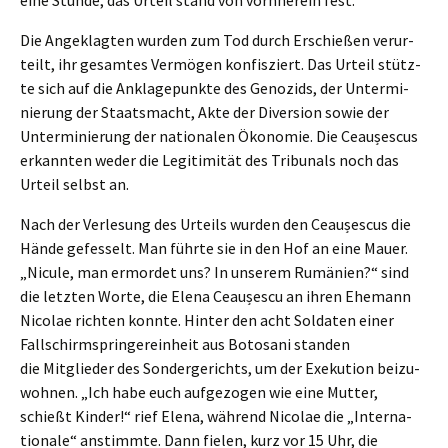
Die Angeklag­ten wurden zum Tod durch Erschie­ßen verur­
teilt, ihr gesam­tes Vermö­gen konfis­ziert. Das Urteil stütz­
te sich auf die Ankla­ge­punk­te des Genozids, der Unter­mi­
nie­rung der Staats­macht, Akte der Diver­si­on sowie der
Unter­mi­nie­rung der natio­na­len Ökono­mie. Die Ceaușes­cus
erkann­ten weder die Legiti­mi­tät des Tribu­nals noch das
Urteil selbst an.
Nach der Verle­sung des Urteils wurden den Ceaușes­cus die
Hände gefes­selt. Man führte sie in den Hof an eine Mauer.
„Nicule, man ermor­det uns? In unserem Rumäni­en?“ sind
die letzten Worte, die Elena Ceaușes­cu an ihren Ehemann
Nicolae richten konnte. Hinter den acht Solda­ten einer
Fallschirm­sprin­ger­ein­heit aus Botosa­ni standen
die Mitglie­der des Sonder­ge­richts, um der Exeku­ti­on beizu­
woh­nen. „Ich habe euch aufge­zo­gen wie eine Mutter,
schießt Kinder!“ rief Elena, während Nicolae die „Inter­na­
tio­na­le“ anstimm­te. Dann fielen, kurz vor 15 Uhr, die