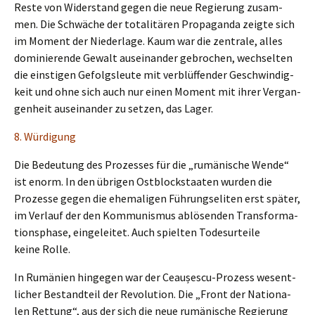
Reste von Wider­stand gegen die neue Regie­rung zusam­
men. Die Schwä­che der totali­tä­ren Propa­gan­da zeigte sich
im Moment der Nieder­la­ge. Kaum war die zentra­le, alles
dominie­ren­de Gewalt ausein­an­der gebro­chen, wechsel­ten
die einsti­gen Gefolgs­leu­te mit verblüf­fen­der Geschwin­dig­
keit und ohne sich auch nur einen Moment mit ihrer Vergan­
gen­heit ausein­an­der zu setzen, das Lager.
8. Würdi­gung
Die Bedeu­tung des Prozes­ses für die „rumäni­sche Wende“
ist enorm. In den übrigen Ostblock­staa­ten wurden die
Prozes­se gegen die ehema­li­gen Führungs­eli­ten erst später,
im Verlauf der den Kommu­nis­mus ablösen­den Trans­for­ma­
ti­ons­pha­se, einge­lei­tet. Auch spiel­ten Todes­ur­tei­le
keine Rolle.
In Rumäni­en hinge­gen war der Ceaușes­cu-Prozess wesent­
li­cher Bestand­teil der Revolu­ti­on. Die „Front der Natio­na­
len Rettung“, aus der sich die neue rumäni­sche Regie­rung