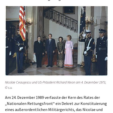
Nicolae Ceaușes­cu und US-Präsi­dent Richard Nixon am 4. Dezem­ber 1973,
© s.u.
Am 24. Dezem­ber 1989 verfass­te der Kern des Rates der
„Natio­na­len Rettungs­front“ ein Dekret zur Konsti­tu­ie­rung
eines außer­or­dent­li­chen Militär­ge­richts, das Nicolae und