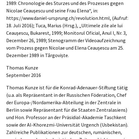
1989: Chrono­lo­gie des Sturzes und des Prozes­ses gegen
Nicolae Ceaușes­cu und seine Frau Elena“, in:
https://www.daniel-ursprung.ch/revolution.html, (Aufruf:
18. Juli 2016); Tuca, Marius (Hrsg.), „Ultim­e­le zile ale lui
Ceaușes­cu, Bukarest, 1999; Monitorul Ofici­al, Anul I, Nr. 3,
Decem­ber 26, 1989; Steno­gramm der Video­auf­zeich­nung
vom Prozess gegen Nicolae und Elena Ceaușes­cu am 25.
Dezem­ber 1989 in Târgoviște.
Thomas Kunze
Septem­ber 2016
Thomas Kunze ist für die Konrad-Adenau­er-Stiftung tätig
(u.a. als Reprä­sen­tant in der Russi­schen Födera­ti­on, Chef
der Europa-/Nord­ame­ri­ka-Abtei­lung in der Zentra­le in
Berlin sowie Reprä­sen­tant für die Staaten Zentral­asi­ens)
und Hon. Profes­sor an der Präsi­di­al-Akade­mie Tasch­kent
sowie der Al-Khorez­mi-Univer­si­tät Urgench (Usbeki­stan).
Zahlrei­che Publi­ka­tio­nen zur deutschen, rumäni­schen,