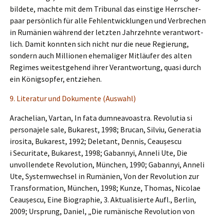
bilde­te, machte mit dem Tribu­nal das einsti­ge Herrscher­
paar persön­lich für alle Fehlent­wick­lun­gen und Verbre­chen
in Rumäni­en während der letzten Jahrzehn­te verant­wort­
lich. Damit konnten sich nicht nur die neue Regie­rung,
sondern auch Millio­nen ehema­li­ger Mitläu­fer des alten
Regimes weitest­ge­hend ihrer Verant­wor­tung, quasi durch
ein Königs­op­fer, entziehen.
9. Litera­tur und Dokumen­te (Auswahl)
Arache­li­an, Vartan, In fata dumnea­vo­as­tra. Revolu­tia si
perso­na­je­le sale, Bukarest, 1998; Brucan, Silviu, Genera­tia
irosi­ta, Bukarest, 1992; Deletant, Dennis, Ceaușes­cu
i Securi­ta­te, Bukarest, 1998; Gaban­nyi, Anneli Ute, Die
unvoll­ende­te Revolu­ti­on, München, 1990; Gaban­nyi, Anneli
Ute, System­wech­sel in Rumäni­en, Von der Revolu­ti­on zur
Trans­for­ma­ti­on, München, 1998; Kunze, Thomas, Nicolae
Ceaușes­cu, Eine Biogra­phie, 3. Aktua­li­sier­te Aufl., Berlin,
2009; Ursprung, Daniel, „Die rumäni­sche Revolu­ti­on von