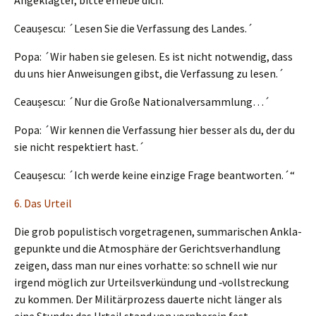
Ceaușes­cu: ´Lesen Sie die Verfas­sung des Landes.´
Popa: ´Wir haben sie gelesen. Es ist nicht notwen­dig, dass
du uns hier Anwei­sun­gen gibst, die Verfas­sung zu lesen.´
Ceaușes­cu: ´Nur die Große Nationalversammlung…´
Popa: ´Wir kennen die Verfas­sung hier besser als du, der du
sie nicht respek­tiert hast.´
Ceaușes­cu: ´Ich werde keine einzi­ge Frage beantworten.´“
6. Das Urteil
Die grob populis­tisch vorge­tra­ge­nen, summa­ri­schen Ankla­
ge­punk­te und die Atmosphä­re der Gerichts­ver­hand­lung
zeigen, dass man nur eines vorhat­te: so schnell wie nur
irgend möglich zur Urteils­ver­kün­dung und ‑vollstre­ckung
zu kommen. Der Militär­pro­zess dauer­te nicht länger als
eine Stunde; das Urteil stand von vornher­ein fest.