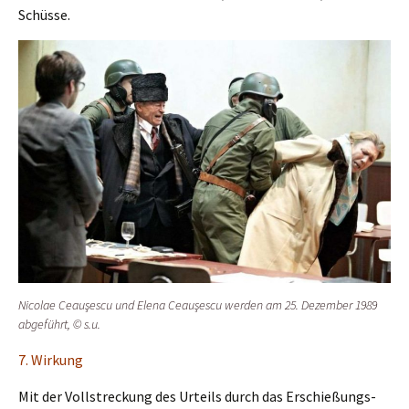
Schüsse.
Nicolae Ceauşes­cu und Elena Ceauşes­cu werden am 25. Dezem­ber 1989
abgeführt, © s.u.
7. Wirkung
Mit der Vollstre­ckung des Urteils durch das Erschie­ßungs­