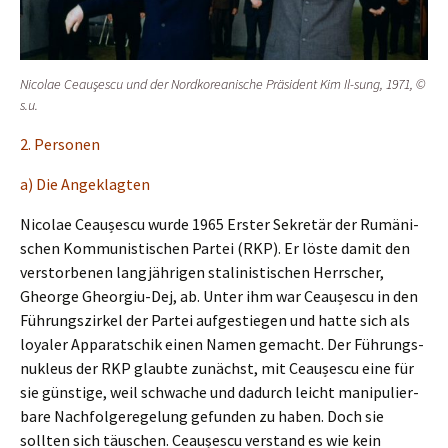
Nicolae Ceauşes­cu und der Nordko­rea­ni­sche Präsi­dent Kim Il-sung, 1971, ©
s.u.
2. Perso­nen
a) Die Angeklagten
Nicolae Ceaușes­cu wurde 1965 Erster Sekre­tär der Rumäni­
schen Kommu­nis­ti­schen Partei (RKP). Er löste damit den
verstor­be­nen langjäh­ri­gen stali­nis­ti­schen Herrscher,
Gheor­ge Gheor­giu-Dej, ab. Unter ihm war Ceaușes­cu in den
Führungs­zir­kel der Partei aufge­stie­gen und hatte sich als
loyaler Apparat­schik einen Namen gemacht. Der Führungs­
nu­kle­us der RKP glaub­te zunächst, mit Ceaușes­cu eine für
sie günsti­ge, weil schwa­che und dadurch leicht manipu­lier­
ba­re Nachfol­ge­re­ge­lung gefun­den zu haben. Doch sie
sollten sich täuschen. Ceaușes­cu verstand es wie kein