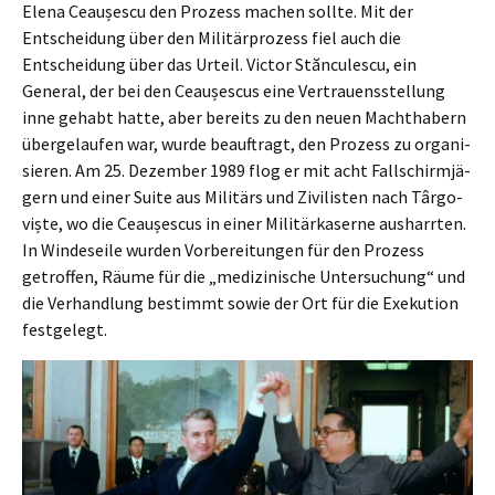
Elena Ceaușes­cu den Prozess machen sollte. Mit der
Entschei­dung über den Militär­pro­zess fiel auch die
Entschei­dung über das Urteil. Victor Stăncu­les­cu, ein
General, der bei den Ceaușes­cus eine Vertrau­ens­stel­lung
inne gehabt hatte, aber bereits zu den neuen Macht­ha­bern
überge­lau­fen war, wurde beauf­tragt, den Prozess zu organi­
sie­ren. Am 25. Dezem­ber 1989 flog er mit acht Fallschirm­jä­
gern und einer Suite aus Militärs und Zivilis­ten nach Târgo­
viș­te, wo die Ceaușes­cus in einer Militär­ka­ser­ne ausharr­ten.
In Windes­ei­le wurden Vorbe­rei­tun­gen für den Prozess
getrof­fen, Räume für die „medizi­ni­sche Unter­su­chung“ und
die Verhand­lung bestimmt sowie der Ort für die Exeku­ti­on
festgelegt.