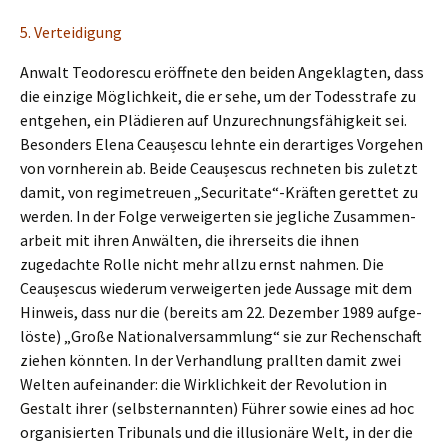
5. Vertei­di­gung
Anwalt Teodo­res­cu eröff­ne­te den beiden Angeklag­ten, dass
die einzi­ge Möglich­keit, die er sehe, um der Todes­stra­fe zu
entge­hen, ein Plädie­ren auf Unzurech­nungs­fä­hig­keit sei.
Beson­ders Elena Ceaușes­cu lehnte ein derar­ti­ges Vorge­hen
von vornher­ein ab. Beide Ceaușes­cus rechne­ten bis zuletzt
damit, von regime­treu­en „Securitate“-Kräften geret­tet zu
werden. In der Folge verwei­ger­ten sie jegli­che Zusam­men­
ar­beit mit ihren Anwäl­ten, die ihrer­seits die ihnen
zugedach­te Rolle nicht mehr allzu ernst nahmen. Die
Ceaușes­cus wieder­um verwei­ger­ten jede Aussa­ge mit dem
Hinweis, dass nur die (bereits am 22. Dezem­ber 1989 aufge­
lös­te) „Große Natio­nal­ver­samm­lung“ sie zur Rechen­schaft
ziehen könnten. In der Verhand­lung prall­ten damit zwei
Welten aufein­an­der: die Wirklich­keit der Revolu­ti­on in
Gestalt ihrer (selbst­er­nann­ten) Führer sowie eines ad hoc
organi­sier­ten Tribu­nals und die illusio­nä­re Welt, in der die