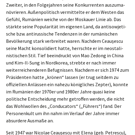
Zweiter, in den Folge­jah­ren seine Konkur­ren­ten auszu­ma­
nö­vrie­ren. Außen­po­li­tisch vermit­tel­te er dem Westen das
Gefühl, Rumäni­en weiche von der Moskau­er Linie ab. Das
stärk­te seine Popula­ri­tät im eigenen Land, da antiso­wje­ti­
sche bzw. antirus­si­sche Tenden­zen in der rumäni­schen
Bevöl­ke­rung stark verbrei­tet waren. Nachdem Ceaușes­cu
seine Macht konso­li­diert hatte, herrsch­te er im neosta­li­
nis­ti­schen Stil. Tief beein­druckt von Mao Zedong in China
und Kim-Il-Sung in Nordko­rea, streb­te er nach immer
weiter­rei­chen­de­ren Befug­nis­sen. Nachdem er sich 1974 zum
Präsi­den­ten hatte „krönen“ lassen (er trug seitdem zu
offizi­el­len Anläs­sen ein nahezu könig­li­ches Zepter), konnte
im Rumäni­en der 1970er und 1980er Jahre quasi keine
politi­sche Entschei­dung mehr getrof­fen werden, die nicht
das Wohlwol­len des „Condu­ca­tors“ („Führers“) fand. Der
Perso­nen­kult um ihn nahm im Verlauf der Jahre immer
absur­de­re Ausma­ße an.
Seit 1947 war Nicolae Ceaușes­cu mit Elena (geb. Petres­cu),