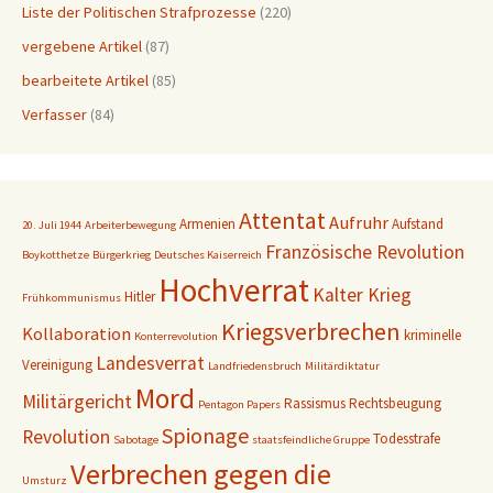
Liste der Politischen Strafprozesse
(220)
vergebene Artikel
(87)
bearbeitete Artikel
(85)
Verfasser
(84)
Attentat
Aufruhr
Armenien
Aufstand
20. Juli 1944
Arbeiterbewegung
Französische Revolution
Boykotthetze
Bürgerkrieg
Deutsches Kaiserreich
Hochverrat
Kalter Krieg
Hitler
Frühkommunismus
Kriegsverbrechen
Kollaboration
kriminelle
Konterrevolution
Landesverrat
Vereinigung
Landfriedensbruch
Militärdiktatur
Mord
Militärgericht
Rassismus
Rechtsbeugung
Pentagon Papers
Spionage
Revolution
Todesstrafe
Sabotage
staatsfeindliche Gruppe
Verbrechen gegen die
Umsturz