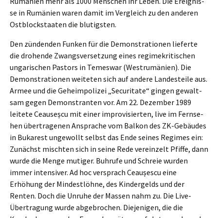
Rumäni­en mehr als 1000 Menschen ihr Leben. Die Ereig­nis­
se in Rumäni­en waren damit im Vergleich zu den anderen
Ostblock­staa­ten die blutigsten.
Den zünden­den Funken für die Demons­tra­tio­nen liefer­te
die drohen­de Zwangs­ver­set­zung eines regime­kri­ti­schen
ungari­schen Pastors in Temes­war (Westru­mä­ni­en). Die
Demons­tra­tio­nen weite­ten sich auf andere Landes­tei­le aus.
Armee und die Geheim­po­li­zei „Securi­ta­te“ gingen gewalt­
sam gegen Demons­tran­ten vor. Am 22. Dezem­ber 1989
leite­te Ceauseș­cu mit einer impro­vi­sier­ten, live im Fernse­
hen übertra­ge­nen Anspra­che vom Balkon des ZK-Gebäu­des
in Bukarest ungewollt selbst das Ende seines Regimes ein:
Zunächst misch­ten sich in seine Rede verein­zelt Pfiffe, dann
wurde die Menge mutiger. Buhru­fe und Schreie wurden
immer inten­si­ver. Ad hoc versprach Ceaușes­cu eine
Erhöhung der Mindest­löh­ne, des Kinder­gelds und der
Renten. Doch die Unruhe der Massen nahm zu. Die Live-
Übertra­gung wurde abgebro­chen. Dieje­ni­gen, die die