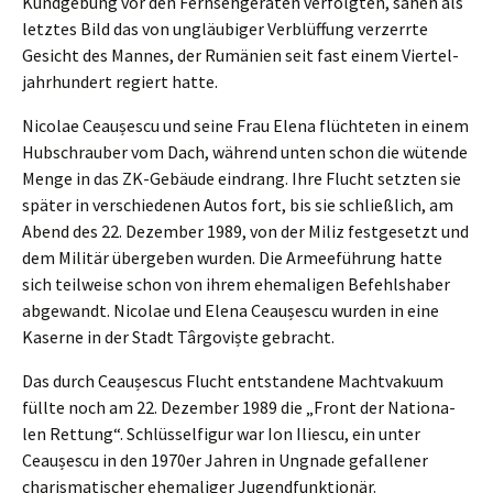
Kundge­bung vor den Fernseh­ge­rä­ten verfolg­ten, sahen als
letztes Bild das von ungläu­bi­ger Verblüf­fung verzerr­te
Gesicht des Mannes, der Rumäni­en seit fast einem Viertel­
jahr­hun­dert regiert hatte.
Nicolae Ceaușes­cu und seine Frau Elena flüch­te­ten in einem
Hubschrau­ber vom Dach, während unten schon die wüten­de
Menge in das ZK-Gebäu­de eindrang. Ihre Flucht setzten sie
später in verschie­de­nen Autos fort, bis sie schließ­lich, am
Abend des 22. Dezem­ber 1989, von der Miliz festge­setzt und
dem Militär überge­ben wurden. Die Armee­füh­rung hatte
sich teilwei­se schon von ihrem ehema­li­gen Befehls­ha­ber
abgewandt. Nicolae und Elena Ceaușes­cu wurden in eine
Kaser­ne in der Stadt Târgo­viș­te gebracht.
Das durch Ceaușes­cus Flucht entstan­de­ne Macht­va­ku­um
füllte noch am 22. Dezem­ber 1989 die „Front der Natio­na­
len Rettung“. Schlüs­sel­fi­gur war Ion Ilies­cu, ein unter
Ceaușes­cu in den 1970er Jahren in Ungna­de gefal­le­ner
charis­ma­ti­scher ehema­li­ger Jugendfunktionär.