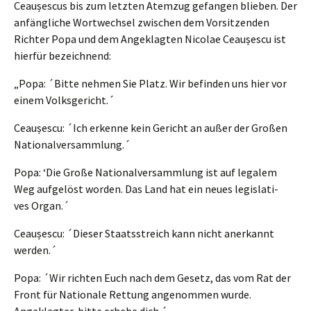
Ceaușes­cus bis zum letzten Atemzug gefan­gen blieben. Der
anfäng­li­che Wortwech­sel zwischen dem Vorsit­zen­den
Richter Popa und dem Angeklag­ten Nicolae Ceaușes­cu ist
hierfür bezeichnend:
„Popa: ´Bitte nehmen Sie Platz. Wir befin­den uns hier vor
einem Volksgericht.´
Ceaușes­cu: ´Ich erken­ne kein Gericht an außer der Großen
Nationalversammlung.´
Popa: ‘Die Große Natio­nal­ver­samm­lung ist auf legalem
Weg aufge­löst worden. Das Land hat ein neues legis­la­ti­
ves Organ.´
Ceaușes­cu: ´Dieser Staats­streich kann nicht anerkannt
werden.´
Popa: ´Wir richten Euch nach dem Gesetz, das vom Rat der
Front für Natio­na­le Rettung angenom­men wurde.
Angeklag­ter, bitte erhebe dich.´