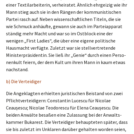
einer Textil­ar­bei­te­rin, verhei­ra­tet. Ähnlich ehrgei­zig wie ihr
Mann stieg auch sie in den Rängen der kommu­nis­ti­schen
Partei rasch auf. Neben wissen­schaft­li­chen Titeln, die sie
wie Schmuck anhäuf­te, gewann sie auch im Partei­ap­pa­rat
ständig mehr Macht und war so im Ostblock eine der
wenigen „First Ladies“, die über eine eigene politi­sche
Hausmacht verfüg­te. Zuletzt war sie stell­ver­tre­ten­de
Minis­ter­prä­si­den­tin. Sie ließ ihr „Genie“ durch einen Perso­
nen­kult feiern, der dem Kult um ihren Mann in kaum etwas
nachstand.
b) Die Verteidiger
Die Angeklag­ten erhiel­ten juris­ti­schen Beistand von zwei
Pflicht­ver­tei­di­gern: Constan­tin Luces­cu für Nicolae
Ceaușes­cu; Nicolae Teodo­res­cu für Elena Ceaușes­cu. Die
beiden Anwäl­te besaßen eine Zulas­sung bei der Anwalts­
kam­mer Bukarest. Die Vertei­di­ger behaup­te­ten später, dass
sie bis zuletzt im Unkla­ren darüber gehal­ten worden seien,