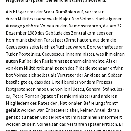
Als Kläger trat der Staat Rumäni­en auf, vertre­ten
durch Militär­staats­an­walt Major Dan Voinea. Nach eigener
Aussa­ge gehör­te Voinea zu den Demons­tran­ten, die am 22.
Dezem­ber 1989 das Gebäu­de des Zentral­ko­mi­tees der
Kommu­nis­ti­schen Partei gestürmt hatten, aus dem die
Ceauses­cus zeitgleich geflüch­tet waren. Dort verhaf­te­te er
Tudor Postel­ni­cu, Ceaușes­cus Innen­mi­nis­ter, was ihm einen
guten Ruf bei den Regie­rungs­geg­nern einbrach­te. Als er
von dem Militär­tri­bu­nal gegen das Präsi­den­ten­paar erfuhr,
bot Voinea sich selbst als Vertre­ter der Ankla­ge an. Später
bestä­tig­te er, dass das Urteil bereits vor dem Prozess
festge­stan­den habe und von Ion Ilies­cu, General Stăncu­les­
cu, Petre Roman (später: Premier­mi­nis­ter) und anderen
Mitglie­dern des Rates der „Natio­na­len Befrei­ungs­front“
gefällt worden war. Er beteu­ert aber, keinen Anteil daran
gehabt zu haben und selbst erst im Nachhin­ein infor­miert
worden zu sein. Voinea sah das Verfah­ren später kritisch. Er
sagte, dass nur ein länge­res Verfah­ren, dass sich gegen die