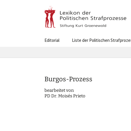
Skip
Editorial
Liste der Politischen Strafproz
to
content
Burgos-Prozess
bearbei­tet von
PD Dr. Moisés Prieto