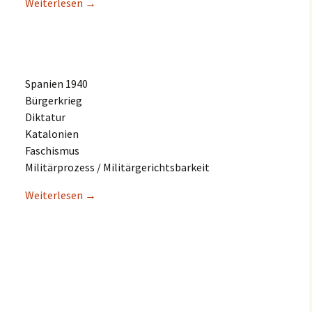
Weiter­le­sen
→
Spani­en 1940
Bürgerkrieg
Diktatur
Katalonien
Faschismus
Militär­pro­zess / Militärgerichtsbarkeit
Weiter­le­sen
→