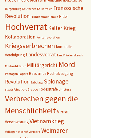
Aufstand
Boykotthetze
Französische
Bürgerkrieg
Deutsches Kaiserreich
Revolution
Hitler
Frühkommunismus
Hochverrat
Kalter Krieg
Kollaboration
Konterrevolution
Kriegsverbrechen
kriminelle
Landesverrat
Vereinigung
Landfriedensbruch
Mord
Militärgericht
Militärdiktatur
Rassismus
Rechtsbeugung
Pentagon Papers
Spionage
Revolution
Sabotage
Todesstrafe
staatsfeindliche Gruppe
Umsturz
Verbrechen gegen die
Menschlichkeit
Verrat
Vietnamkrieg
Verschwörung
Weimarer
Volksgerichtshof
Vormärz