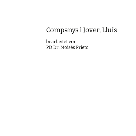
Companys i Jover, Lluís
bearbei­tet von
PD Dr. Moisés Prieto