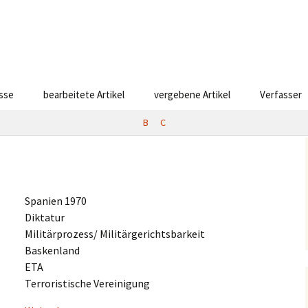
esse
bearbeitete Artikel
vergebene Artikel
Verfasser
B
C
Spani­en 1970
Diktatur
Militärprozess/ Militärgerichtsbarkeit
Baskenland
ETA
Terro­ris­ti­sche Vereinigung