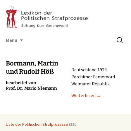
Skip
Suchen
Menu
to
nach:
content
Bormann, Martin
Deutsch­land 1923
und Rudolf Höß
Parchi­mer Fememord
bearbei­tet von
Weima­rer Republik
Prof. Dr. Mario Niemann
Weiter­le­sen
→
Liste der Politischen Strafprozesse
(220)