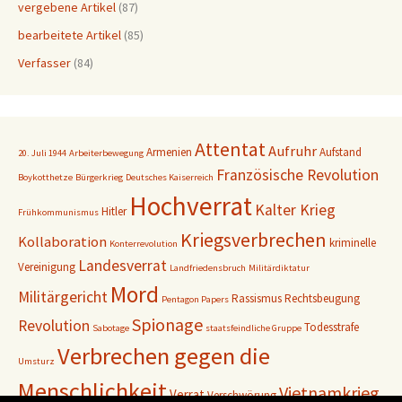
vergebene Artikel
(87)
bearbeitete Artikel
(85)
Verfasser
(84)
Attentat
Aufruhr
Armenien
Aufstand
20. Juli 1944
Arbeiterbewegung
Französische Revolution
Boykotthetze
Bürgerkrieg
Deutsches Kaiserreich
Hochverrat
Kalter Krieg
Hitler
Frühkommunismus
Kriegsverbrechen
Kollaboration
kriminelle
Konterrevolution
Landesverrat
Vereinigung
Landfriedensbruch
Militärdiktatur
Mord
Militärgericht
Rassismus
Rechtsbeugung
Pentagon Papers
Spionage
Revolution
Todesstrafe
Sabotage
staatsfeindliche Gruppe
Verbrechen gegen die
Umsturz
Menschlichkeit
Vietnamkrieg
Verrat
Verschwörung