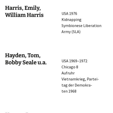
Harris, Emily,
USA 1976
William Harris
Kidnapping
Symbio­ne­se Libera­ti­on
Army (SLA)
Hayden, Tom,
USA 1969–1972
Bobby Seale u.a.
Chica­go 8
Aufruhr
Vietnam­krieg, Partei­
tag der Demokra­
ten 1968