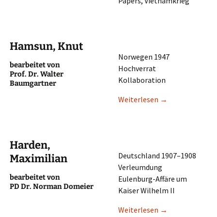
Papers, Vietnamkrieg
Hamsun, Knut
Norwe­gen 1947
bearbei­tet von
Hochverrat
Prof. Dr. Walter
Kollaboration
Baumgartner
Weiter­le­sen
→
Harden,
Deutsch­land 1907–1908
Maximilian
Verleumdung
bearbei­tet von
Eulen­burg-Affäre um
PD Dr. Norman Domeier
Kaiser Wilhelm II
Weiter­le­sen
→