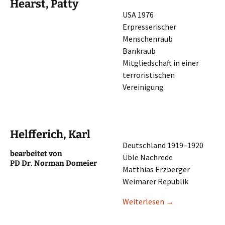
Hearst, Patty
USA 1976
Erpres­se­ri­scher
Menschenraub
Bankraub
Mitglied­schaft in einer
terro­ris­ti­schen
Vereinigung
Helfferich, Karl
Deutsch­land 1919–1920
bearbei­tet von
Üble Nachrede
PD Dr. Norman Domeier
Matthi­as Erzberger
Weima­rer Republik
Weiter­le­sen
→