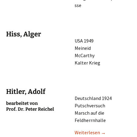
sse
Hiss, Alger
USA 1949
Meineid
McCarthy
Kalter Krieg
Hitler, Adolf
Deutsch­land 1924
bearbei­tet von
Putschversuch
Prof. Dr. Peter Reichel
Marsch auf die
Feldherrnhalle
Weiter­le­sen
→