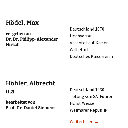
Hödel, Max
Deutsch­land 1878
verge­ben an
Hochverrat
Dr. Dr. Philipp-Alexan­der
Atten­tat auf Kaiser
Hirsch
Wilhelm I
Deutsches Kaiserreich
Höhler, Albrecht
Deutsch­land 1930
u.a
Tötung von SA-Führer
bearbei­tet von
Horst Wessel
Prof. Dr. Daniel Siemens
Weima­rer Republik
Weiter­le­sen
→