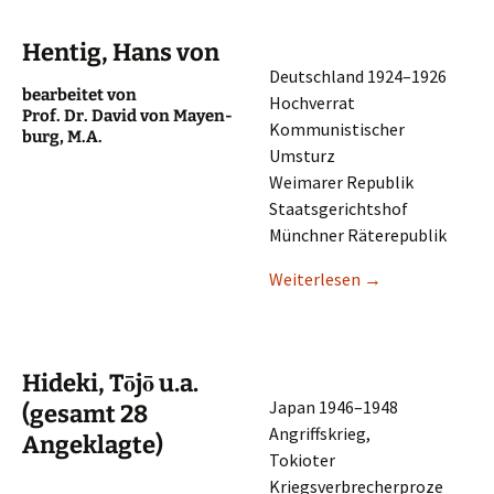
Hentig, Hans von
Deutsch­land 1924–1926
bearbei­tet von
Hochverrat
Prof. Dr. David von Mayen­
Kommu­nis­ti­scher
burg, M.A.
Umsturz
Weima­rer Republik
Staatsgerichtshof
Münch­ner Räterepublik
Weiter­le­sen
→
Hideki, Tōjō u.a.
Japan 1946–1948
(gesamt 28
Angriffskrieg,
Angeklagte)
Tokio­ter
Kriegsverbrecherproze