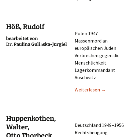
Höß, Rudolf
Polen 1947
bearbei­tet von
Massen­mord an
Dr. Pauli­na Gulińska-Jurgiel
europäi­schen Juden
Verbre­chen gegen die
Menschlichkeit
Lager­kom­man­dant
Auschwitz
Weiter­le­sen
→
Huppenkothen,
Deutsch­land 1949–1956
Walter,
Rechtsbeugung
Otto Thorbeck