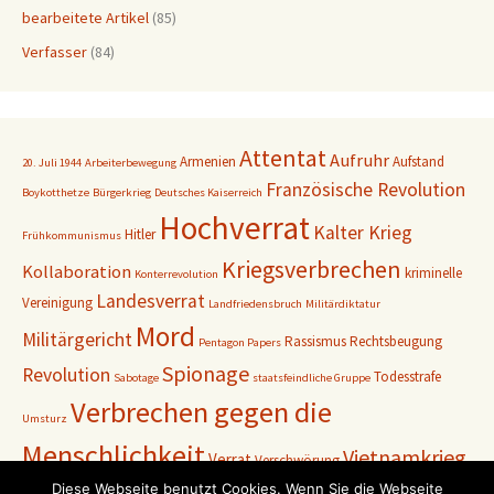
bearbeitete Artikel
(85)
Verfasser
(84)
Attentat
Aufruhr
Armenien
Aufstand
20. Juli 1944
Arbeiterbewegung
Französische Revolution
Boykotthetze
Bürgerkrieg
Deutsches Kaiserreich
Hochverrat
Kalter Krieg
Hitler
Frühkommunismus
Kriegsverbrechen
Kollaboration
kriminelle
Konterrevolution
Landesverrat
Vereinigung
Landfriedensbruch
Militärdiktatur
Mord
Militärgericht
Rassismus
Rechtsbeugung
Pentagon Papers
Spionage
Revolution
Todesstrafe
Sabotage
staatsfeindliche Gruppe
Verbrechen gegen die
Umsturz
Menschlichkeit
Vietnamkrieg
Verrat
Verschwörung
Weimarer Republik
Diese Webseite benutzt Cookies. Wenn Sie die Webseite