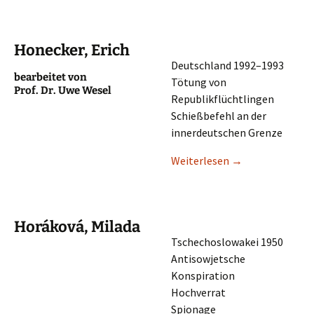
Honecker, Erich
Deutsch­land 1992–1993
bearbei­tet von
Tötung von
Prof. Dr. Uwe Wesel
Republikflüchtlingen
Schieß­be­fehl an der
inner­deut­schen Grenze
Weiter­le­sen
→
Horáková, Milada
Tsche­cho­slo­wa­kei 1950
Antiso­wjet­sche
Konspiration
Hochverrat
Spionage