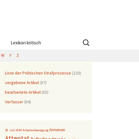
Suchen
Lexikon kritisch
nach:
W
Y
Z
Liste der Politischen Strafprozesse
(220)
vergebene Artikel
(87)
bearbeitete Artikel
(85)
Verfasser
(84)
Armenien
20. Juli 1944
Arbeiterbewegung
Attentat
Aufruhr