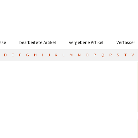
esse
bearbeitete Artikel
vergebene Artikel
Verfasser
D
E
F
G
H
I
J
K
L
M
N
O
P
Q
R
S
T
V