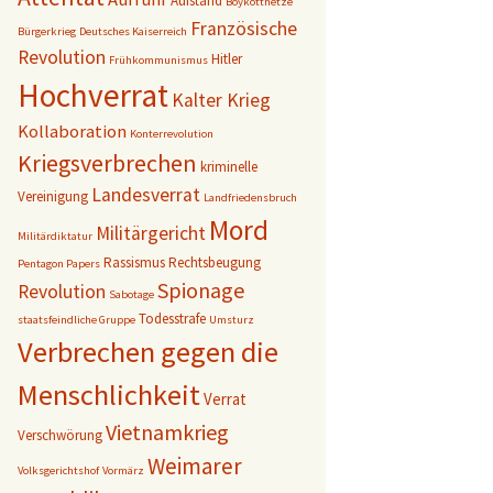
Aufstand
Boykotthetze
Französische
Bürgerkrieg
Deutsches Kaiserreich
Revolution
Hitler
Frühkommunismus
Hochverrat
Kalter Krieg
Kollaboration
Konterrevolution
Kriegsverbrechen
kriminelle
Landesverrat
Vereinigung
Landfriedensbruch
Mord
Militärgericht
Militärdiktatur
Rassismus
Rechtsbeugung
Pentagon Papers
Spionage
Revolution
Sabotage
Todesstrafe
staatsfeindliche Gruppe
Umsturz
Verbrechen gegen die
Menschlichkeit
Verrat
Vietnamkrieg
Verschwörung
Weimarer
Volksgerichtshof
Vormärz