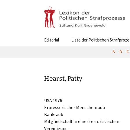
Skip
Editorial
Liste der Politischen Strafproz
to
content
A
B
C
Hearst, Patty
USA 1976
Erpres­se­ri­scher Menschenraub
Bankraub
Mitglied­schaft in einer terro­ris­ti­schen
Vereinigung