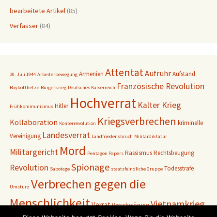
bearbeitete Artikel
(85)
Verfasser
(84)
Attentat
Aufruhr
Armenien
Aufstand
20. Juli 1944
Arbeiterbewegung
Französische Revolution
Boykotthetze
Bürgerkrieg
Deutsches Kaiserreich
Hochverrat
Kalter Krieg
Hitler
Frühkommunismus
Kriegsverbrechen
Kollaboration
kriminelle
Konterrevolution
Landesverrat
Vereinigung
Landfriedensbruch
Militärdiktatur
Mord
Militärgericht
Rassismus
Rechtsbeugung
Pentagon Papers
Spionage
Revolution
Todesstrafe
Sabotage
staatsfeindliche Gruppe
Verbrechen gegen die
Umsturz
Menschlichkeit
Vietnamkrieg
Verrat
Verschwörung