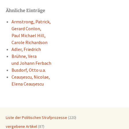
Ähnliche Einträge
Armstrong, Patrick,
Gerard Conlon,
Paul Micha­el Hill,
Carole Richard­son
Adler, Fried­rich
Brühne, Vera
und Johann Ferbach
Busdorf, Otto u.a.
Ceaușes­cu, Nicolae,
Elena Ceaușes­cu
Liste der Politischen Strafprozesse
(220)
vergebene Artikel
(87)