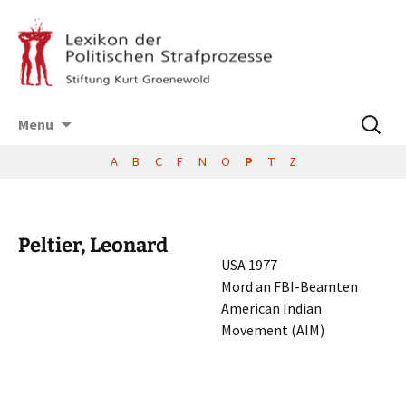
Skip
Suchen
Menu
to
nach:
content
A
B
C
F
N
O
P
T
Z
Peltier, Leonard
USA 1977
Mord an FBI-Beamten
Ameri­can Indian
Movement (AIM)