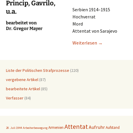
Princip, Gavrilo,
Serbi­en 1914–1915
u.a.
Hochverrat
bearbei­tet von
Mord
Dr. Gregor Mayer
Atten­tat von Sarajevo
Weiter­le­sen
→
Liste der Politischen Strafprozesse
(220)
vergebene Artikel
(87)
bearbeitete Artikel
(85)
Verfasser
(84)
Attentat
Aufruhr
Armenien
Aufstand
20. Juli 1944
Arbeiterbewegung