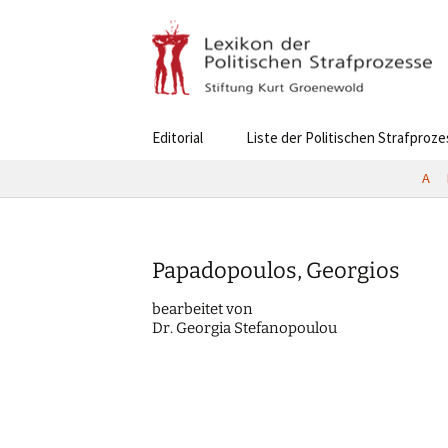
Skip
Editorial
Liste der Politischen Strafproz
to
content
A
Papadopoulos, Georgios
bearbei­tet von
Dr. Georgia Stefanopoulou