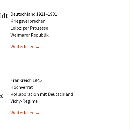
Deutsch­land 1921–1931
ldt
Kriegsverbrechen
Leipzi­ger Prozesse
Weima­rer Republik
Weiter­le­sen
→
Frank­reich 1945
Hochverrat
Kolla­bo­ra­ti­on mit Deutschland
s),
Vichy-Regime
Weiter­le­sen
→