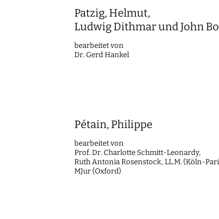
Patzig, Helmut,
Ludwig Dithmar und John Bo
bearbei­tet von
Dr. Gerd Hankel
Pétain, Philippe
bearbei­tet von
Prof. Dr. Charlot­te Schmitt-Leonardy,
Ruth Antonia Rosen­stock, LL.M. (Köln-Pari
MJur (Oxford)