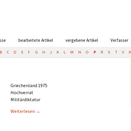
esse
bearbeitete Artikel
vergebene Artikel
Verfasser
B
C
D
E
F
G
H
J
K
L
M
N
O
P
R
S
T
V
Griechen­land 1975
Hochverrat
Militärdiktatur
Weiter­le­sen
→