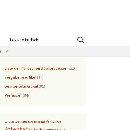
Suchen
Lexikon kritisch
nach:
W
Y
Liste der Politischen Strafprozesse
(220)
vergebene Artikel
(87)
bearbeitete Artikel
(85)
Verfasser
(84)
Armenien
20. Juli 1944
Arbeiterbewegung
Attentat
Aufruhr