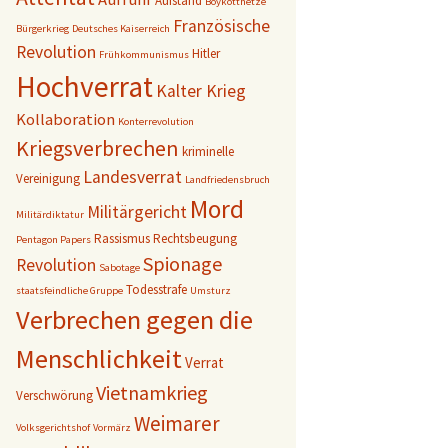
Aufstand
Boykotthetze
Französische
Bürgerkrieg
Deutsches Kaiserreich
Revolution
Hitler
Frühkommunismus
Hochverrat
Kalter Krieg
Kollaboration
Konterrevolution
Kriegsverbrechen
kriminelle
Landesverrat
Vereinigung
Landfriedensbruch
Mord
Militärgericht
Militärdiktatur
Rassismus
Rechtsbeugung
Pentagon Papers
Spionage
Revolution
Sabotage
Todesstrafe
staatsfeindliche Gruppe
Umsturz
Verbrechen gegen die
Menschlichkeit
Verrat
Vietnamkrieg
Verschwörung
Weimarer
Volksgerichtshof
Vormärz