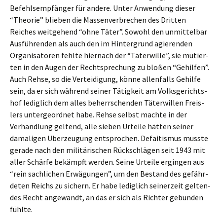
Befehls­emp­fän­ger für andere. Unter Anwen­dung dieser
“Theorie” blieben die Massen­ver­bre­chen des Dritten
Reiches weitge­hend “ohne Täter”. Sowohl den unmit­tel­bar
Ausfüh­ren­den als auch den im Hinter­grund agieren­den
Organi­sa­to­ren fehlte hiernach der “Täter­wil­le”, sie mutier­
ten in den Augen der Recht­spre­chung zu bloßen “Gehil­fen”.
Auch Rehse, so die Vertei­di­gung, könne allen­falls Gehil­fe
sein, da er sich während seiner Tätig­keit am Volks­ge­richts­
hof ledig­lich dem alles beherr­schen­den Täter­wil­len Freis­
lers unter­ge­ord­net habe. Rehse selbst machte in der
Verhand­lung geltend, alle sieben Urtei­le hätten seiner
damali­gen Überzeu­gung entspro­chen. Defai­tis­mus musste
gerade nach den militä­ri­schen Rückschlä­gen seit 1943 mit
aller Schär­fe bekämpft werden. Seine Urtei­le ergin­gen aus
“rein sachli­chen Erwägun­gen”, um den Bestand des gefähr­
de­ten Reichs zu sichern. Er habe ledig­lich seiner­zeit gelten­
des Recht angewandt, an das er sich als Richter gebun­den
fühlte.