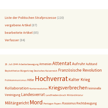
Liste der Politischen Strafprozesse
(220)
vergebene Artikel
(87)
bearbeitete Artikel
(85)
Verfasser
(84)
Attentat
Aufruhr
Armenien
Aufstand
20. Juli 1944
Arbeiterbewegung
Französische Revolution
Boykotthetze
Bürgerkrieg
Deutsches Kaiserreich
Hochverrat
Kalter Krieg
Hitler
Frühkommunismus
Kriegsverbrechen
Kollaboration
kriminelle
Konterrevolution
Landesverrat
Vereinigung
Landfriedensbruch
Militärdiktatur
Mord
Militärgericht
Rassismus
Rechtsbeugung
Pentagon Papers