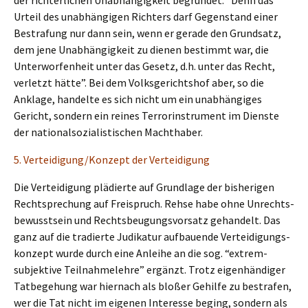
der richter­li­chen Unabhän­gig­keit begrün­det: “Denn das
Urteil des unabhän­gi­gen Richters darf Gegen­stand einer
Bestra­fung nur dann sein, wenn er gerade den Grund­satz,
dem jene Unabhän­gig­keit zu dienen bestimmt war, die
Unter­wor­fen­heit unter das Gesetz, d.h. unter das Recht,
verletzt hätte”. Bei dem Volks­ge­richts­hof aber, so die
Ankla­ge, handel­te es sich nicht um ein unabhän­gi­ges
Gericht, sondern ein reines Terror­in­stru­ment im Diens­te
der natio­nal­so­zia­lis­ti­schen Machthaber.
5. Verteidigung/Konzept der Verteidigung
Die Vertei­di­gung plädier­te auf Grund­la­ge der bishe­ri­gen
Recht­spre­chung auf Freispruch. Rehse habe ohne Unrechts­
be­wusst­sein und Rechts­beu­gungs­vor­satz gehan­delt. Das
ganz auf die tradier­te Judika­tur aufbau­en­de Vertei­di­gungs­
kon­zept wurde durch eine Anlei­he an die sog. “extrem-
subjek­ti­ve Teilnah­me­leh­re” ergänzt. Trotz eigen­hän­di­ger
Tatbe­ge­hung war hiernach als bloßer Gehil­fe zu bestra­fen,
wer die Tat nicht im eigenen Inter­es­se beging, sondern als