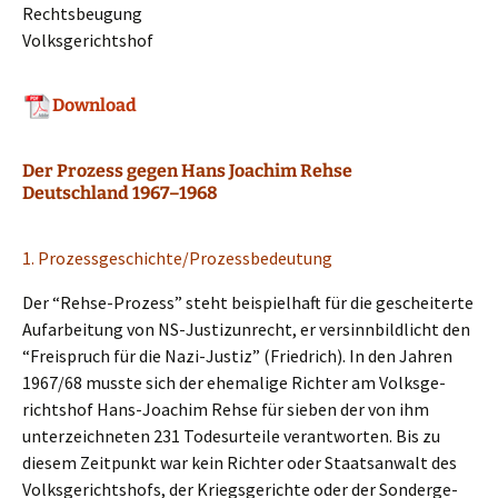
Rechtsbeugung
Volksgerichtshof
Download
Der Prozess gegen Hans Joachim Rehse
Deutschland 1967–1968
1. Prozessgeschichte/Prozessbedeutung
Der “Rehse-Prozess” steht beispiel­haft für die geschei­ter­te
Aufar­bei­tung von NS-Justiz­un­recht, er versinn­bild­licht den
“Freispruch für die Nazi-Justiz” (Fried­rich). In den Jahren
1967/68 musste sich der ehema­li­ge Richter am Volks­ge­
richts­hof Hans-Joachim Rehse für sieben der von ihm
unter­zeich­ne­ten 231 Todes­ur­tei­le verant­wor­ten. Bis zu
diesem Zeitpunkt war kein Richter oder Staats­an­walt des
Volks­ge­richts­hofs, der Kriegs­ge­rich­te oder der Sonder­ge­