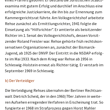
eines Pfarrers geboren. Er bestand die Juris­ti­schen Staats­
exami­na mit gutem Erfolg und durch­lief im Anschluss eine
erfolg­rei­che Justiz­kar­rie­re, die ihn bis zur Ernen­nung zum
Kammer­ge­richts­rat führte. Am Volks­ge­richts­hof arbei­te­te
Rehse zunächst als Ermitt­lungs­rich­ter, 1941 folgte die
Einset­zung als “Hilfs­rich­ter”. Er amtier­te als beisit­zen­der
Richter im 1. Senat des Volks­ge­richts­hofs, dessen Vorsit­
zen­der Roland Freis­ler war. Rehse gehör­te früh rechts­kon­
ser­va­ti­ven Organi­sa­tio­nen an, zunächst der Bismarck-
Jugend, ab 1925 der DNVP. Der Eintritt in die NSDAP erfolg­
te im Mai 1933. Nach dem Krieg war Rehse ab 1956 in
Schles­wig-Holstein erneut als Richter tätig. Er verstarb im
Septem­ber 1969 in Schleswig.
b) Der Verteidiger
Die Vertei­di­gung Rehses übernahm der Berli­ner Rechts­an­
walt Dietrich Scheid, der in den 1960/70er Jahren in weite­
ren Aufse­hen erregen­den Verfah­ren in Erschei­nung trat. So
fungier­te er 1968 im Straf­pro­zess gegen Horst Mahler