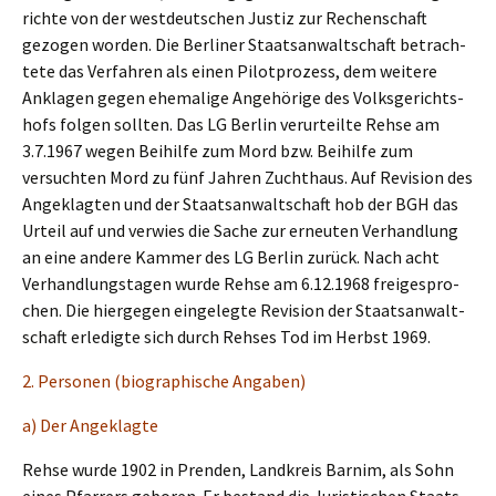
rich­te von der westdeut­schen Justiz zur Rechen­schaft
gezogen worden. Die Berli­ner Staats­an­walt­schaft betrach­
te­te das Verfah­ren als einen Pilot­pro­zess, dem weite­re
Ankla­gen gegen ehema­li­ge Angehö­ri­ge des Volks­ge­richts­
hofs folgen sollten. Das LG Berlin verur­teil­te Rehse am
3.7.1967 wegen Beihil­fe zum Mord bzw. Beihil­fe zum
versuch­ten Mord zu fünf Jahren Zucht­haus. Auf Revisi­on des
Angeklag­ten und der Staats­an­walt­schaft hob der BGH das
Urteil auf und verwies die Sache zur erneu­ten Verhand­lung
an eine andere Kammer des LG Berlin zurück. Nach acht
Verhand­lungs­ta­gen wurde Rehse am 6.12.1968 freige­spro­
chen. Die hierge­gen einge­leg­te Revisi­on der Staats­an­walt­
schaft erledig­te sich durch Rehses Tod im Herbst 1969.
2. Perso­nen (biogra­phi­sche Angaben)
a) Der Angeklagte
Rehse wurde 1902 in Prenden, Landkreis Barnim, als Sohn