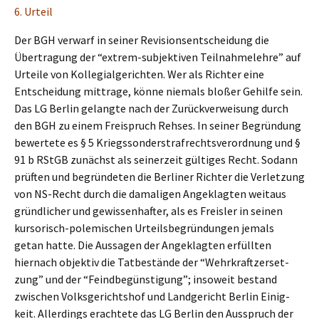
6. Urteil
Der BGH verwarf in seiner Revisi­ons­ent­schei­dung die
Übertra­gung der “extrem-subjek­ti­ven Teilnah­me­leh­re” auf
Urtei­le von Kolle­gi­al­ge­rich­ten. Wer als Richter eine
Entschei­dung mittra­ge, könne niemals bloßer Gehil­fe sein.
Das LG Berlin gelang­te nach der Zurück­ver­wei­sung durch
den BGH zu einem Freispruch Rehses. In seiner Begrün­dung
bewer­te­te es § 5 Kriegs­son­der­straf­rechts­ver­ord­nung und §
91 b RStGB zunächst als seiner­zeit gülti­ges Recht. Sodann
prüften und begrün­de­ten die Berli­ner Richter die Verlet­zung
von NS-Recht durch die damali­gen Angeklag­ten weitaus
gründ­li­cher und gewis­sen­haf­ter, als es Freis­ler in seinen
kurso­risch-polemi­schen Urteils­be­grün­dun­gen jemals
getan hatte. Die Aussa­gen der Angeklag­ten erfüll­ten
hiernach objek­tiv die Tatbe­stän­de der “Wehrkraft­zer­set­
zung” und der “Feind­be­güns­ti­gung”; insoweit bestand
zwischen Volks­ge­richts­hof und Landge­richt Berlin Einig­
keit. Aller­dings erach­te­te das LG Berlin den Ausspruch der