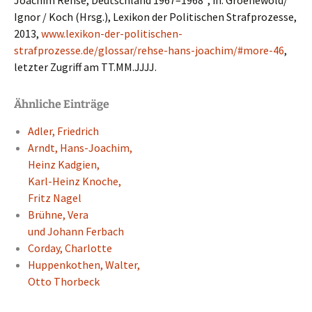
Joachim Rehse, Deutsch­land 1967–1968“, in: Groenewold/
Ignor / Koch (Hrsg.), Lexikon der Politi­schen Straf­pro­zes­se,
2013,
www.lexikon-der-politischen-
strafprozesse.de/glossar/rehse-hans-joachim/#more-46
,
letzter Zugriff am TT.MM.JJJJ.
Ähnliche Einträge
Adler, Fried­rich
Arndt, Hans-Joachim,
Heinz Kadgien,
Karl-Heinz Knoche,
Fritz Nagel
Brühne, Vera
und Johann Ferbach
Corday, Charlot­te
Huppen­ko­then, Walter,
Otto Thorbeck