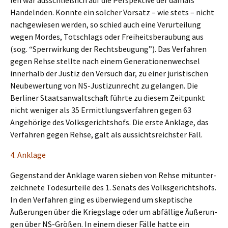
len war ausschließ­lich auf die Perspek­ti­ve der damals
Handeln­den. Konnte ein solcher Vorsatz – wie stets – nicht
nachge­wie­sen werden, so schied auch eine Verur­tei­lung
wegen Mordes, Totschlags oder Freiheits­be­rau­bung aus
(sog. “Sperr­wir­kung der Rechts­beu­gung”). Das Verfah­ren
gegen Rehse stell­te nach einem Genera­tio­nen­wech­sel
inner­halb der Justiz den Versuch dar, zu einer juris­ti­schen
Neube­wer­tung von NS-Justiz­un­recht zu gelan­gen. Die
Berli­ner Staats­an­walt­schaft führte zu diesem Zeitpunkt
nicht weniger als 35 Ermitt­lungs­ver­fah­ren gegen 63
Angehö­ri­ge des Volks­ge­richts­hofs. Die erste Ankla­ge, das
Verfah­ren gegen Rehse, galt als aussichts­reichs­ter Fall.
4. Ankla­ge
Gegen­stand der Ankla­ge waren sieben von Rehse mitun­ter­
zeich­ne­te Todes­ur­tei­le des 1. Senats des Volks­ge­richts­hofs.
In den Verfah­ren ging es überwie­gend um skepti­sche
Äußerun­gen über die Kriegs­la­ge oder um abfäl­li­ge Äußerun­
gen über NS-Größen. In einem dieser Fälle hatte ein