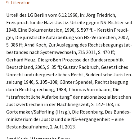
9. Litera­tur
Urteil des LG Berlin vom 6.12.1968, in: Jörg Fried­rich,
Freispruch für die Nazi-Justiz. Urtei­le gegen NS-Richter seit
1948. Eine Dokumen­ta­ti­on, 1998, S. 597 ff. – Kerstin Freudi­
ger, Die juris­ti­sche Aufar­bei­tung von NS-Verbre­chen, 2002,
S. 386 ff.; Arnd Koch, Zur Ausle­gung des Rechts­beu­gungs­tat­
be­stan­des nach System­wech­seln, ZIS 2011, S. 470 ff.;
Gerhard Mauz, Die großen Prozes­se der Bundes­re­pu­blik
Deutsch­land, 2005, S. 35 ff.; Gustav Radbruch, Gesetz­li­ches
Unrecht und überge­setz­li­ches Recht, Süddeut­sche Juris­ten­
zei­tung 1946, S. 105–108; Günter Spendel, Rechts­beu­gung
durch Recht­spre­chung, 1984; Thomas Vormbaum, Die
“straf­recht­li­che Aufar­bei­tung” der natio­nal­so­zia­lis­ti­schen
Justiz­ver­bre­chen in der Nachkriegs­zeit, S. 142–168, in:
Görtemaker/Safferling (Hrsg.), Die Rosen­burg. Das Bundes­
mi­nis­te­ri­um der Justiz und die NS-Vergan­gen­heit – eine
Bestands­auf­nah­me, 2. Aufl. 2013.