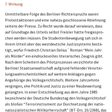
7. Wirkung
Unmit­tel­ba­re Folge des Berli­ner Richter­spruchs waren
Protest­ak­tio­nen und eine nahezu geschlos­se­ne Ableh­nung
seitens der Presse. Zu Recht wurde darauf verwie­sen, dass
auf Grund­la­ge des Urteils selbst Freis­ler hätte freige­spro­
chen werden müssen. Die Studen­ten­be­we­gung sah sich in
ihrem Urteil über das westdeut­sche Justiz­sys­tems bestä­
tigt, wofür Fried­rich Chris­ti­an Delius´ Roman “Mein Jahr
als Mörder” ein eindrucks­vol­les litera­ri­sches Zeugnis gibt.
Nach dem Schei­tern des Pilot­pro­zes­ses verzich­te­te die
Berli­ner Staats­an­walt­schaft aufgrund fehlen­der Verur­tei­
lungs­wahr­schein­lich­keit auf weite­re Ankla­gen gegen
Angehö­ri­ge des Volks­ge­richts­hofs. Weite­re Jahrzehn­te
vergin­gen, ehe Politik und Justiz zu einer Neube­wer­tung
gelang­ten. In einer Entschlie­ßung aus dem Jahre 1985
bezeich­ne­te der Deutsche Bundes­tag den Volks­ge­richts­hof
als bloßes “Terror­in­stru­ment zur Durch­set­zung der natio­
nal­so­zia­lis­ti­schen Willkür­herr­schaft” (BT-Drs. 10/2368), das