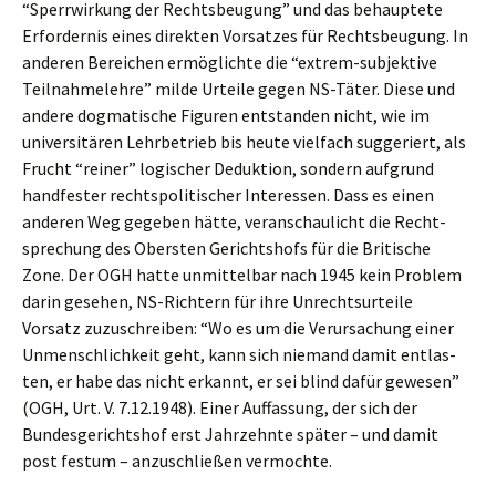
“Sperr­wir­kung der Rechts­beu­gung” und das behaup­te­te
Erfor­der­nis eines direk­ten Vorsat­zes für Rechts­beu­gung. In
anderen Berei­chen ermög­lich­te die “extrem-subjek­ti­ve
Teilnah­me­leh­re” milde Urtei­le gegen NS-Täter. Diese und
andere dogma­ti­sche Figuren entstan­den nicht, wie im
univer­si­tä­ren Lehrbe­trieb bis heute vielfach sugge­riert, als
Frucht “reiner” logischer Deduk­ti­on, sondern aufgrund
handfes­ter rechts­po­li­ti­scher Inter­es­sen. Dass es einen
anderen Weg gegeben hätte, veran­schau­licht die Recht­
spre­chung des Obers­ten Gerichts­hofs für die Briti­sche
Zone. Der OGH hatte unmit­tel­bar nach 1945 kein Problem
darin gesehen, NS-Richtern für ihre Unrechts­ur­tei­le
Vorsatz zuzuschrei­ben: “Wo es um die Verur­sa­chung einer
Unmensch­lich­keit geht, kann sich niemand damit entlas­
ten, er habe das nicht erkannt, er sei blind dafür gewesen”
(OGH, Urt. V. 7.12.1948). Einer Auffas­sung, der sich der
Bundes­ge­richts­hof erst Jahrzehn­te später – und damit
post festum – anzuschlie­ßen vermochte.