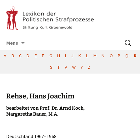
Skip
Suchen
Menu
to
nach:
content
A
B
C
D
E
F
G
H
I
J
K
L
M
N
O
P
Q
R
S
T
V
W
Y
Z
Rehse, Hans Joachim
bearbei­tet von Prof. Dr. Arnd Koch,
Marga­re­tha Bauer, M.A.
Deutsch­land 1967–1968