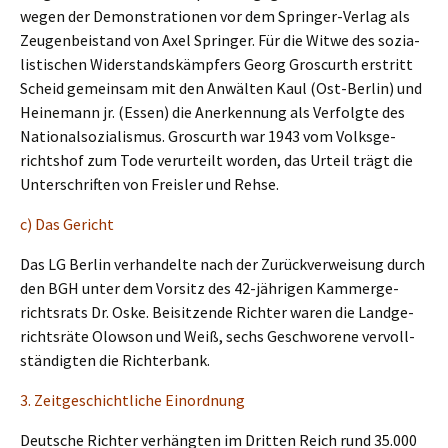
wegen der Demons­tra­tio­nen vor dem Sprin­ger-Verlag als
Zeugen­bei­stand von Axel Sprin­ger. Für die Witwe des sozia­
lis­ti­schen Wider­stands­kämp­fers Georg Groscurth erstritt
Scheid gemein­sam mit den Anwäl­ten Kaul (Ost-Berlin) und
Heine­mann jr. (Essen) die Anerken­nung als Verfolg­te des
Natio­nal­so­zia­lis­mus. Groscurth war 1943 vom Volks­ge­
richts­hof zum Tode verur­teilt worden, das Urteil trägt die
Unter­schrif­ten von Freis­ler und Rehse.
c) Das Gericht
Das LG Berlin verhan­del­te nach der Zurück­ver­wei­sung durch
den BGH unter dem Vorsitz des 42-jähri­gen Kammer­ge­
richts­rats Dr. Oske. Beisit­zen­de Richter waren die Landge­
richts­rä­te Olowson und Weiß, sechs Geschwo­re­ne vervoll­
stän­dig­ten die Richterbank.
3. Zeitge­schicht­li­che Einordnung
Deutsche Richter verhäng­ten im Dritten Reich rund 35.000