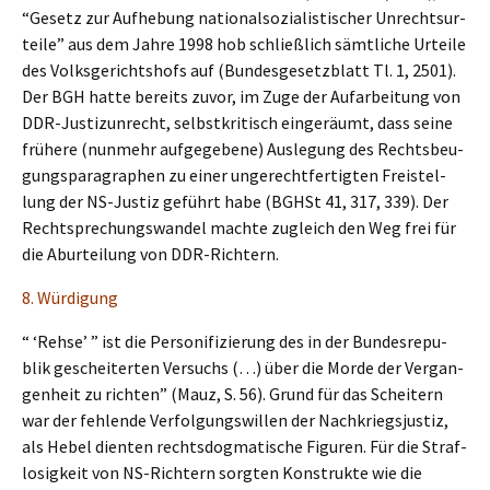
“Gesetz zur Aufhe­bung natio­nal­so­zia­lis­ti­scher Unrechts­ur­
tei­le” aus dem Jahre 1998 hob schließ­lich sämtli­che Urtei­le
des Volks­ge­richts­hofs auf (Bundes­ge­setz­blatt Tl. 1, 2501).
Der BGH hatte bereits zuvor, im Zuge der Aufar­bei­tung von
DDR-Justiz­un­recht, selbst­kri­tisch einge­räumt, dass seine
frühe­re (nunmehr aufge­ge­be­ne) Ausle­gung des Rechts­beu­
gungs­pa­ra­gra­phen zu einer ungerecht­fer­tig­ten Freistel­
lung der NS-Justiz geführt habe (BGHSt 41, 317, 339). Der
Recht­spre­chungs­wan­del machte zugleich den Weg frei für
die Aburtei­lung von DDR-Richtern.
8. Würdi­gung
“ ‘Rehse’ ” ist die Perso­ni­fi­zie­rung des in der Bundes­re­pu­
blik geschei­ter­ten Versuchs (…) über die Morde der Vergan­
gen­heit zu richten” (Mauz, S. 56). Grund für das Schei­tern
war der fehlen­de Verfol­gungs­wil­len der Nachkriegs­jus­tiz,
als Hebel dienten rechts­dog­ma­ti­sche Figuren. Für die Straf­
lo­sig­keit von NS-Richtern sorgten Konstruk­te wie die