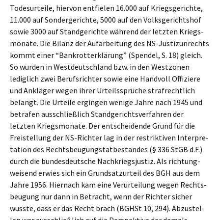
Todes­ur­tei­le, hiervon entfie­len 16.000 auf Kriegs­ge­rich­te,
11.000 auf Sonder­ge­rich­te, 5000 auf den Volks­ge­richts­hof
sowie 3000 auf Stand­ge­rich­te während der letzten Kriegs­
mo­na­te. Die Bilanz der Aufar­bei­tung des NS-Justiz­un­rechts
kommt einer “Bankrott­erklä­rung” (Spendel, S. 18) gleich.
So wurden in Westdeutsch­land bzw. in den Westzo­nen
ledig­lich zwei Berufs­rich­ter sowie eine Handvoll Offizie­re
und Anklä­ger wegen ihrer Urteils­sprü­che straf­recht­lich
belangt. Die Urtei­le ergin­gen wenige Jahre nach 1945 und
betra­fen ausschließ­lich Stand­ge­richts­ver­fah­ren der
letzten Kriegs­mo­na­te. Der entschei­den­de Grund für die
Freistel­lung der NS-Richter lag in der restrik­ti­ven Inter­pre­
ta­ti­on des Rechts­beu­gungs­tat­be­stan­des (§ 336 StGB d.F.)
durch die bundes­deut­sche Nachkriegs­jus­tiz. Als richtung­
wei­send erwies sich ein Grund­satz­ur­teil des BGH aus dem
Jahre 1956. Hiernach kam eine Verur­tei­lung wegen Rechts­
beu­gung nur dann in Betracht, wenn der Richter sicher
wusste, dass er das Recht brach (BGHSt 10, 294). Abzustel­