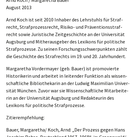
Arnd Koch / Marga­re­tha Bauer
August 2013
Arnd Koch ist seit 2010 Inhaber des Lehrstuhls für Straf­
recht, Straf­pro­zess­recht, Risiko- und Präven­ti­ons­straf­
recht sowie Juris­ti­sche Zeitge­schich­te an der Univer­si­tät
Augsburg und Mither­aus­ge­ber des Lexikons für politi­sche
Straf­pro­zes­se. Zu seinen Forschungs­schwer­punk­ten zählt
die Geschich­te des Straf­rechts im 19. und 20. Jahrhundert.
Marga­re­tha Vorder­may­er (geb. Bauer) ist promo­vier­te
Histo­ri­ke­rin und arbei­tet in leiten­der Funkti­on als wissen­
schaft­li­che Biblio­the­ka­rin an der Ludwig Maximi­li­an Univer­
si­tät München. Zuvor war sie Wissen­schaft­li­che Mitar­bei­te­
rin an der Univer­si­tät Augsburg und Redak­teu­rin des
Lexikons für politi­sche Strafprozesse.
Zitier­emp­feh­lung:
Bauer, Margaretha/ Koch, Arnd: „Der Prozess gegen Hans