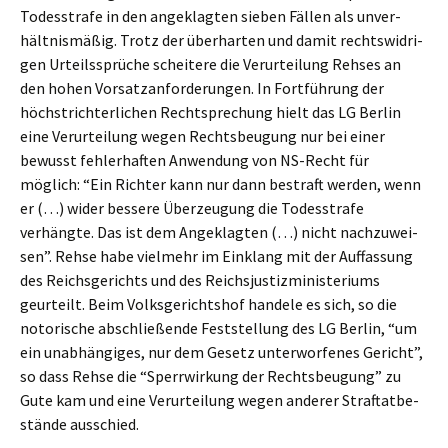
Todes­stra­fe in den angeklag­ten sieben Fällen als unver­
hält­nis­mä­ßig. Trotz der überhar­ten und damit rechts­wid­ri­
gen Urteils­sprü­che schei­te­re die Verur­tei­lung Rehses an
den hohen Vorsatz­an­for­de­run­gen. In Fortfüh­rung der
höchst­rich­ter­li­chen Recht­spre­chung hielt das LG Berlin
eine Verur­tei­lung wegen Rechts­beu­gung nur bei einer
bewusst fehler­haf­ten Anwen­dung von NS-Recht für
möglich: “Ein Richter kann nur dann bestraft werden, wenn
er (…) wider besse­re Überzeu­gung die Todes­stra­fe
verhäng­te. Das ist dem Angeklag­ten (…) nicht nachzu­wei­
sen”. Rehse habe vielmehr im Einklang mit der Auffas­sung
des Reichs­ge­richts und des Reichs­jus­tiz­mi­nis­te­ri­ums
geurteilt. Beim Volks­ge­richts­hof hande­le es sich, so die
notori­sche abschlie­ßen­de Feststel­lung des LG Berlin, “um
ein unabhän­gi­ges, nur dem Gesetz unter­wor­fe­nes Gericht”,
so dass Rehse die “Sperr­wir­kung der Rechts­beu­gung” zu
Gute kam und eine Verur­tei­lung wegen anderer Straf­tat­be­
stän­de ausschied.