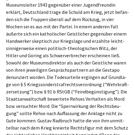
Museums­lei­ter 1943 gegen­über einer Jugend­freun­din
erklärt, Deutsch­land trage die Schuld am Krieg, jetzt befän­
den sich die Truppen überall auf dem Rückzug, in vier
Wochen sei es aus mit der Partei. In einem anderen Fall
äußer­te sich ein katho­li­scher Geist­li­cher gegen­über einem
Handwer­ker skeptisch zur Kriegs­la­ge und erzähl­te leicht­
sin­ni­ger­wei­se einen politisch-theolo­gi­schen Witz, der
Hitler und Göring als Schwer­ver­bre­cher erschei­nen ließ.
Sowohl der Museums­di­rek­tor als auch der Geist­li­che waren
von ihren jewei­li­gen Gesprächs­part­nern an die Gesta­po
denun­ziert worden. Die Todes­ur­tei­le ergin­gen auf Grund­la­
ge von § 5 Kriegs­son­der­straf­rechts­ver­ord­nung (“Wehrkraft­
zer­set­zung”) bzw. § 91 b RStGB (“Feind­be­güns­ti­gung”). Die
Staats­an­walt­schaft bewer­te­te Rehses Verhal­ten als Mord
bzw. versuch­ter Mord. Die “Sperr­wir­kung der Rechts­beu­
gung” sollte Rehse nach Auffas­sung der Ankla­ge nicht zu
Gute kommen. Gustav Radbruch hatte die von ihm unmit­
tel­bar nach dem Krieg kreierte Rechts­fi­gur mit dem Schutz