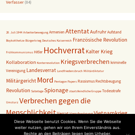
Verfasser
(84)
Attentat
Aufruhr
Armenien
Aufstand
20. Juli 1944
Arbeiterbewegung
Französische Revolution
Boykotthetze
Bürgerkrieg
Deutsches Kaiserreich
Hochverrat
Kalter Krieg
Hitler
Frühkommunismus
Kriegsverbrechen
Kollaboration
kriminelle
Konterrevolution
Landesverrat
Vereinigung
Landfriedensbruch
Militärdiktatur
Mord
Militärgericht
Rassismus
Rechtsbeugung
Pentagon Papers
Spionage
Revolution
Todesstrafe
Sabotage
staatsfeindliche Gruppe
Verbrechen gegen die
Umsturz
Menschlichkeit
Vietnamkrieg
Verrat
Verschwörung
Weimarer Republik
Diese Webseite benutzt Cookies. Wenn Sie die Webseite
Zweiter
Volksgerichtshof
Vormärz
weiter nutzen, gehen wir von Ihrem Einverständnis aus.
Weltkrieg
Rechte an den Beiträgen liegen beim Urheber.