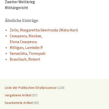
Zweiter Weltkrieg
Militärgericht
Ähnliche Einträge
Zelle, Marga­re­tha Geertrui­da (Mata Hari)
Ceaușes­cu, Nicolae,
Elena Ceaușes­cu
Milligan, Lambdin P.
Yamas­hi­ta, Tomoyuki
Brasil­lach, Robert
Liste der Politischen Strafprozesse
(220)
vergebene Artikel
(87)
bearbeitete Artikel
(85)