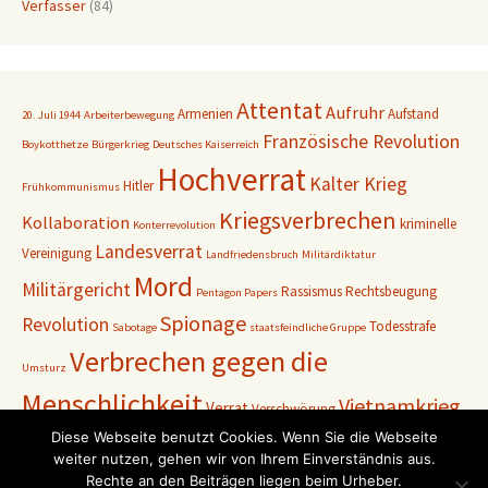
Verfasser
(84)
Attentat
Aufruhr
Armenien
Aufstand
20. Juli 1944
Arbeiterbewegung
Französische Revolution
Boykotthetze
Bürgerkrieg
Deutsches Kaiserreich
Hochverrat
Kalter Krieg
Hitler
Frühkommunismus
Kriegsverbrechen
Kollaboration
kriminelle
Konterrevolution
Landesverrat
Vereinigung
Landfriedensbruch
Militärdiktatur
Mord
Militärgericht
Rassismus
Rechtsbeugung
Pentagon Papers
Spionage
Revolution
Todesstrafe
Sabotage
staatsfeindliche Gruppe
Verbrechen gegen die
Umsturz
Menschlichkeit
Vietnamkrieg
Verrat
Verschwörung
Weimarer Republik
Diese Webseite benutzt Cookies. Wenn Sie die Webseite
Zweiter
Volksgerichtshof
Vormärz
weiter nutzen, gehen wir von Ihrem Einverständnis aus.
Weltkrieg
Rechte an den Beiträgen liegen beim Urheber.