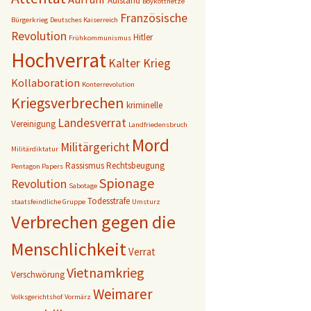
Aufstand
Boykotthetze
Französische
Bürgerkrieg
Deutsches Kaiserreich
Revolution
Hitler
Frühkommunismus
Hochverrat
Kalter Krieg
Kollaboration
Konterrevolution
Kriegsverbrechen
kriminelle
Landesverrat
Vereinigung
Landfriedensbruch
Mord
Militärgericht
Militärdiktatur
Rassismus
Rechtsbeugung
Pentagon Papers
Spionage
Revolution
Sabotage
Todesstrafe
staatsfeindliche Gruppe
Umsturz
Verbrechen gegen die
Menschlichkeit
Verrat
Vietnamkrieg
Verschwörung
Weimarer
Volksgerichtshof
Vormärz