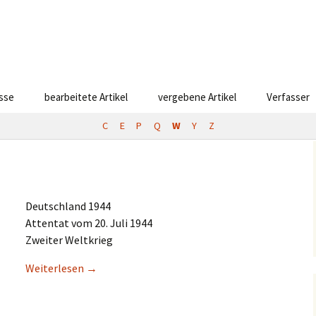
esse
bearbeitete Artikel
vergebene Artikel
Verfasser
C
E
P
Q
W
Y
Z
Deutsch­land 1944
Atten­tat vom 20. Juli 1944
Zweiter Weltkrieg
Weiter­le­sen
→