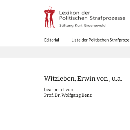
Skip
Editorial
Liste der Politischen Strafproz
to
content
Witzleben, Erwin von , u.a.
bearbei­tet von
Prof. Dr. Wolfgang Benz