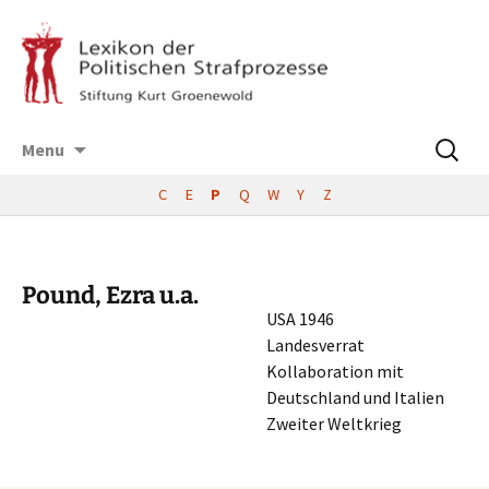
Skip
Suchen
Menu
to
nach:
content
C
E
P
Q
W
Y
Z
Pound, Ezra u.a.
USA 1946
Landesverrat
Kolla­bo­ra­ti­on mit
Deutsch­land und Italien
Zweiter Weltkrieg