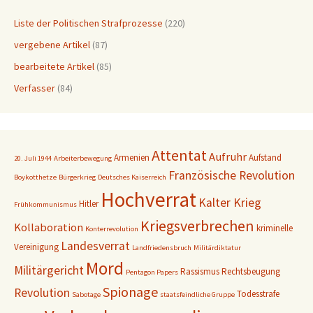
Liste der Politischen Strafprozesse
(220)
vergebene Artikel
(87)
bearbeitete Artikel
(85)
Verfasser
(84)
Attentat
Aufruhr
Armenien
Aufstand
20. Juli 1944
Arbeiterbewegung
Französische Revolution
Boykotthetze
Bürgerkrieg
Deutsches Kaiserreich
Hochverrat
Kalter Krieg
Hitler
Frühkommunismus
Kriegsverbrechen
Kollaboration
kriminelle
Konterrevolution
Landesverrat
Vereinigung
Landfriedensbruch
Militärdiktatur
Mord
Militärgericht
Rassismus
Rechtsbeugung
Pentagon Papers
Spionage
Revolution
Todesstrafe
Sabotage
staatsfeindliche Gruppe