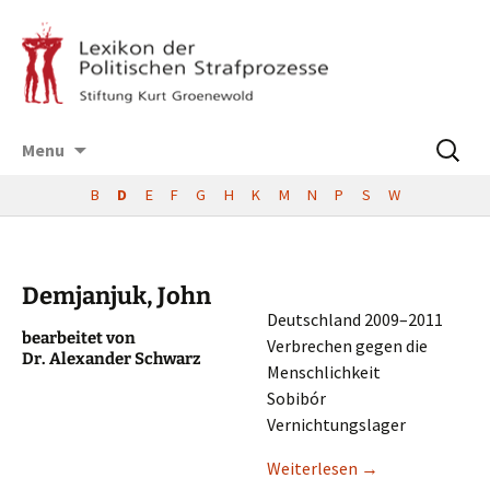
Skip
Suchen
Menu
to
nach:
content
B
D
E
F
G
H
K
M
N
P
S
W
Demjanjuk, John
Deutsch­land 2009–2011
bearbei­tet von
Verbre­chen gegen die
Dr. Alexan­der Schwarz
Menschlichkeit
Sobibór
Vernichtungslager
Weiter­le­sen
→