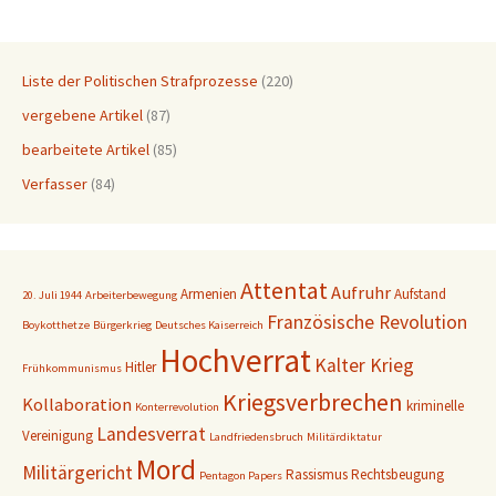
Liste der Politischen Strafprozesse
(220)
vergebene Artikel
(87)
bearbeitete Artikel
(85)
Verfasser
(84)
Attentat
Aufruhr
Armenien
Aufstand
20. Juli 1944
Arbeiterbewegung
Französische Revolution
Boykotthetze
Bürgerkrieg
Deutsches Kaiserreich
Hochverrat
Kalter Krieg
Hitler
Frühkommunismus
Kriegsverbrechen
Kollaboration
kriminelle
Konterrevolution
Landesverrat
Vereinigung
Landfriedensbruch
Militärdiktatur
Mord
Militärgericht
Rassismus
Rechtsbeugung
Pentagon Papers