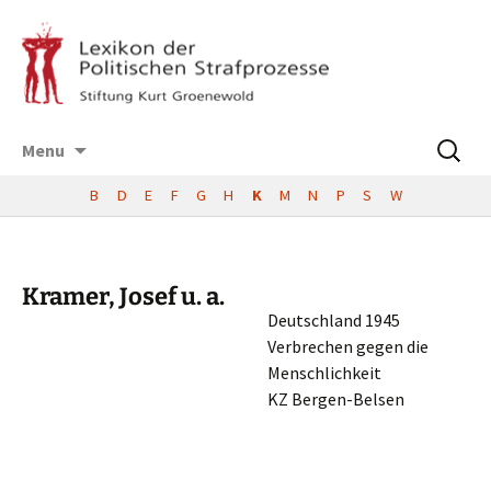
Skip
Suchen
Menu
to
nach:
content
B
D
E
F
G
H
K
M
N
P
S
W
Kramer, Josef u. a.
Deutsch­land 1945
Verbre­chen gegen die
Menschlichkeit
KZ Bergen-Belsen