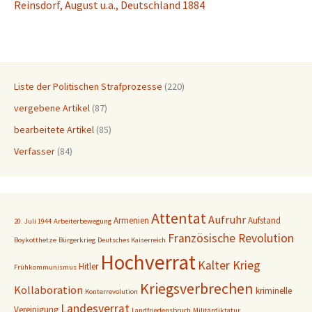
Reins­dorf, August u.a., Deutsch­land 1884
Liste der Politischen Strafprozesse
(220)
vergebene Artikel
(87)
bearbeitete Artikel
(85)
Verfasser
(84)
Attentat
Aufruhr
Armenien
Aufstand
20. Juli 1944
Arbeiterbewegung
Französische Revolution
Boykotthetze
Bürgerkrieg
Deutsches Kaiserreich
Hochverrat
Kalter Krieg
Hitler
Frühkommunismus
Kriegsverbrechen
Kollaboration
kriminelle
Konterrevolution
Landesverrat
Vereinigung
Landfriedensbruch
Militärdiktatur