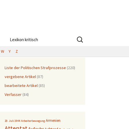
Suchen
Lexikon kritisch
nach:
W
Y
Z
Liste der Politischen Strafprozesse
(220)
vergebene Artikel
(87)
bearbeitete Artikel
(85)
Verfasser
(84)
Armenien
20. Juli 1944
Arbeiterbewegung
Attentat
Aufruhr