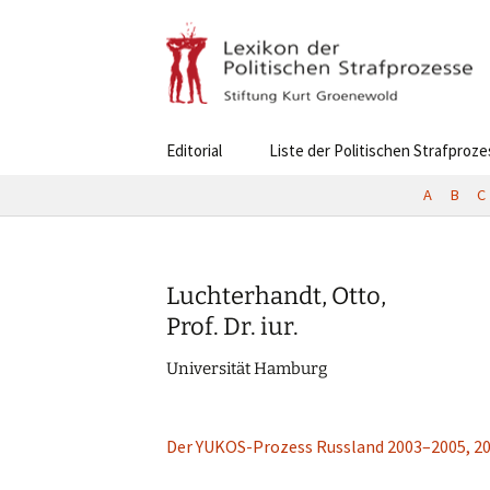
Skip
Editorial
Liste der Politischen Strafproz
to
content
A
B
C
Luchterhandt, Otto,
Prof. Dr. iur.
Univer­si­tät Hamburg
Der YUKOS-Prozess Russland 2003–2005, 2