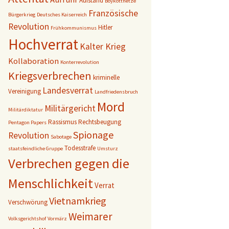
Aufstand
Boykotthetze
Französische
Bürgerkrieg
Deutsches Kaiserreich
Revolution
Hitler
Frühkommunismus
Hochverrat
Kalter Krieg
Kollaboration
Konterrevolution
Kriegsverbrechen
kriminelle
Landesverrat
Vereinigung
Landfriedensbruch
Mord
Militärgericht
Militärdiktatur
Rassismus
Rechtsbeugung
Pentagon Papers
Spionage
Revolution
Sabotage
Todesstrafe
staatsfeindliche Gruppe
Umsturz
Verbrechen gegen die
Menschlichkeit
Verrat
Vietnamkrieg
Verschwörung
Weimarer
Volksgerichtshof
Vormärz