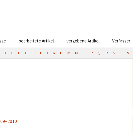
esse
bearbeitete Artikel
vergebene Artikel
Verfasser
D
E
F
G
H
I
J
K
L
M
N
O
P
Q
R
S
T
V
009–2010