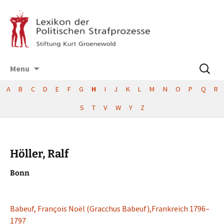
Skip
Suchen
Menu
to
nach:
content
A
B
C
D
E
F
G
H
I
J
K
L
M
N
O
P
Q
R
S
T
V
W
Y
Z
Höller, Ralf
Bonn
Babeuf, François Noël (Gracchus Babeuf),Frankreich 1796–
1797