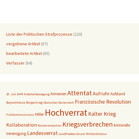
Liste der Politischen Strafprozesse
(220)
vergebene Artikel
(87)
bearbeitete Artikel
(85)
Verfasser
(84)
Attentat
Aufruhr
Armenien
Aufstand
20. Juli 1944
Arbeiterbewegung
Französische Revolution
Boykotthetze
Bürgerkrieg
Deutsches Kaiserreich
Hochverrat
Kalter Krieg
Hitler
Frühkommunismus
Kriegsverbrechen
Kollaboration
kriminelle
Konterrevolution
Landesverrat
Vereinigung
Landfriedensbruch
Militärdiktatur