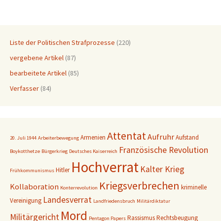
Liste der Politischen Strafprozesse
(220)
vergebene Artikel
(87)
bearbeitete Artikel
(85)
Verfasser
(84)
Attentat
Aufruhr
Armenien
Aufstand
20. Juli 1944
Arbeiterbewegung
Französische Revolution
Boykotthetze
Bürgerkrieg
Deutsches Kaiserreich
Hochverrat
Kalter Krieg
Hitler
Frühkommunismus
Kriegsverbrechen
Kollaboration
kriminelle
Konterrevolution
Landesverrat
Vereinigung
Landfriedensbruch
Militärdiktatur
Mord
Militärgericht
Rassismus
Rechtsbeugung
Pentagon Papers