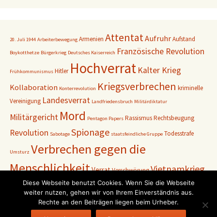
Attentat
Aufruhr
Armenien
Aufstand
20. Juli 1944
Arbeiterbewegung
Französische Revolution
Boykotthetze
Bürgerkrieg
Deutsches Kaiserreich
Hochverrat
Kalter Krieg
Hitler
Frühkommunismus
Kriegsverbrechen
Kollaboration
kriminelle
Konterrevolution
Landesverrat
Vereinigung
Landfriedensbruch
Militärdiktatur
Mord
Militärgericht
Rassismus
Rechtsbeugung
Pentagon Papers
Spionage
Revolution
Todesstrafe
Sabotage
staatsfeindliche Gruppe
Verbrechen gegen die
Umsturz
Menschlichkeit
Vietnamkrieg
Verrat
Verschwörung
Weimarer Republik
Diese Webseite benutzt Cookies. Wenn Sie die Webseite
Zweiter
Volksgerichtshof
Vormärz
weiter nutzen, gehen wir von Ihrem Einverständnis aus.
Weltkrieg
Rechte an den Beiträgen liegen beim Urheber.