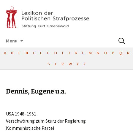
Skip
Suchen
Menu
to
nach:
content
A
B
C
D
E
F
G
H
I
J
K
L
M
N
O
P
Q
R
S
T
V
W
Y
Z
Dennis, Eugene u.a.
USA 1948–1951
Verschwö­rung zum Sturz der Regierung
Kommu­nis­ti­sche Partei