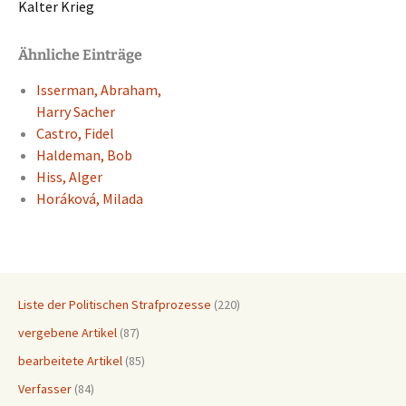
Kalter Krieg
Ähnliche Einträge
Isser­man, Abraham,
Harry Sacher
Castro, Fidel
Halde­man, Bob
Hiss, Alger
Horáko­vá, Milada
Liste der Politischen Strafprozesse
(220)
vergebene Artikel
(87)
bearbeitete Artikel
(85)
Verfasser
(84)