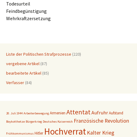
Todesurteil
Feindbegünstigung
Wehrkraftzersetzung
Liste der Politischen Strafprozesse
(220)
vergebene Artikel
(87)
bearbeitete Artikel
(85)
Verfasser
(84)
Attentat
Aufruhr
Armenien
Aufstand
20. Juli 1944
Arbeiterbewegung
Französische Revolution
Boykotthetze
Bürgerkrieg
Deutsches Kaiserreich
Hochverrat
Kalter Krieg
Hitler
Frühkommunismus