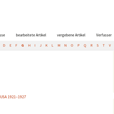
esse
bearbeitete Artikel
vergebene Artikel
Verfasser
D
E
F
G
H
I
J
K
L
M
N
O
P
Q
R
S
T
V
, USA 1921–1927