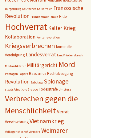
Aufstand
Boykotthetze
Französische
Bürgerkrieg
Deutsches Kaiserreich
Revolution
Hitler
Frühkommunismus
Hochverrat
Kalter Krieg
Kollaboration
Konterrevolution
Kriegsverbrechen
kriminelle
Landesverrat
Vereinigung
Landfriedensbruch
Mord
Militärgericht
Militärdiktatur
Rassismus
Rechtsbeugung
Pentagon Papers
Spionage
Revolution
Sabotage
Todesstrafe
staatsfeindliche Gruppe
Umsturz
Verbrechen gegen die
Menschlichkeit
Verrat
Vietnamkrieg
Verschwörung
Weimarer
Volksgerichtshof
Vormärz