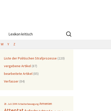
Suchen
Lexikon kritisch
nach:
W
Y
Z
Liste der Politischen Strafprozesse
(220)
vergebene Artikel
(87)
bearbeitete Artikel
(85)
Verfasser
(84)
Armenien
20. Juli 1944
Arbeiterbewegung
Attentat
Aufruhr