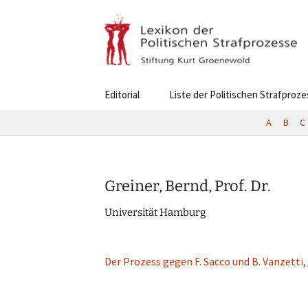
Skip
Editorial
Liste der Politischen Strafproz
to
content
A
B
C
Greiner, Bernd, Prof. Dr.
Univer­si­tät Hamburg
Der Prozess gegen F. Sacco und B. Vanzet­ti