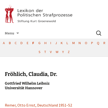
Skip
Suchen
Menu
to
nach:
content
A
B
C
D
E
F
G
H
I
J
K
L
M
N
O
P
Q
R
S
T
V
W
Y
Z
Fröhlich, Claudia, Dr.
Gottfried Wilhelm Leibniz
Univer­si­tät Hannover
Remer, Otto Ernst, Deutsch­land 1951–52