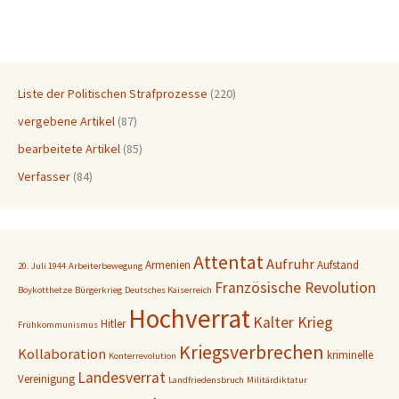
Liste der Politischen Strafprozesse
(220)
vergebene Artikel
(87)
bearbeitete Artikel
(85)
Verfasser
(84)
Attentat
Aufruhr
Armenien
Aufstand
20. Juli 1944
Arbeiterbewegung
Französische Revolution
Boykotthetze
Bürgerkrieg
Deutsches Kaiserreich
Hochverrat
Kalter Krieg
Hitler
Frühkommunismus
Kriegsverbrechen
Kollaboration
kriminelle
Konterrevolution
Landesverrat
Vereinigung
Landfriedensbruch
Militärdiktatur