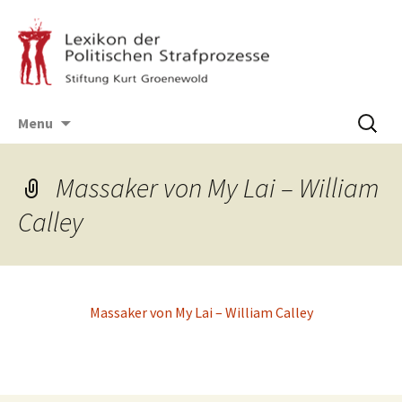
Skip
Suchen
Menu
to
nach:
content
Massaker von My Lai – William
Calley
Massa­ker von My Lai – William Calley
Post