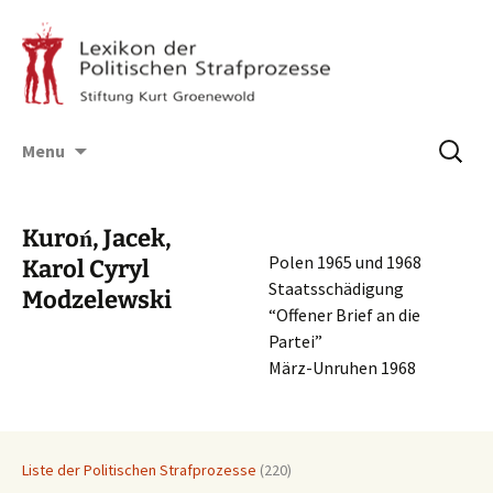
Skip
Suchen
Menu
to
nach:
content
Kuroń, Jacek,
Polen 1965 und 1968
Karol Cyryl
Staatsschädigung
Modzelewski
“Offener Brief an die
Partei”
März-Unruhen 1968
Liste der Politischen Strafprozesse
(220)