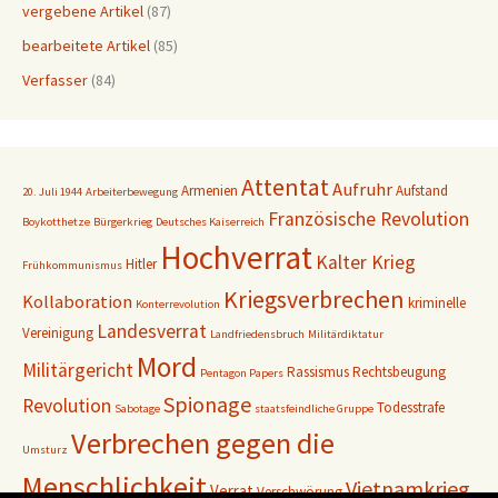
vergebene Artikel
(87)
bearbeitete Artikel
(85)
Verfasser
(84)
Attentat
Aufruhr
Armenien
Aufstand
20. Juli 1944
Arbeiterbewegung
Französische Revolution
Boykotthetze
Bürgerkrieg
Deutsches Kaiserreich
Hochverrat
Kalter Krieg
Hitler
Frühkommunismus
Kriegsverbrechen
Kollaboration
kriminelle
Konterrevolution
Landesverrat
Vereinigung
Landfriedensbruch
Militärdiktatur
Mord
Militärgericht
Rassismus
Rechtsbeugung
Pentagon Papers
Spionage
Revolution
Todesstrafe
Sabotage
staatsfeindliche Gruppe
Verbrechen gegen die
Umsturz
Menschlichkeit
Vietnamkrieg
Verrat
Verschwörung