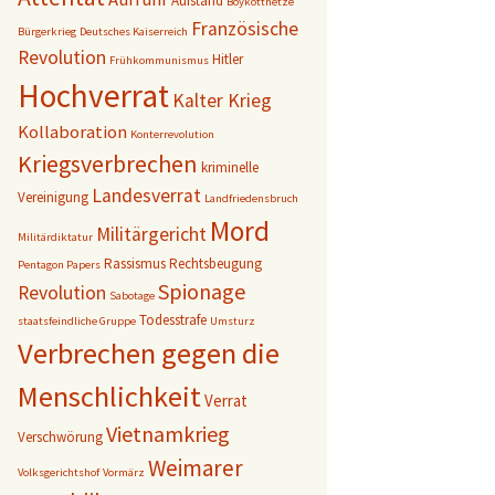
Aufstand
Boykotthetze
Französische
Bürgerkrieg
Deutsches Kaiserreich
Revolution
Hitler
Frühkommunismus
Hochverrat
Kalter Krieg
Kollaboration
Konterrevolution
Kriegsverbrechen
kriminelle
Landesverrat
Vereinigung
Landfriedensbruch
Mord
Militärgericht
Militärdiktatur
Rassismus
Rechtsbeugung
Pentagon Papers
Spionage
Revolution
Sabotage
Todesstrafe
staatsfeindliche Gruppe
Umsturz
Verbrechen gegen die
Menschlichkeit
Verrat
Vietnamkrieg
Verschwörung
Weimarer
Volksgerichtshof
Vormärz