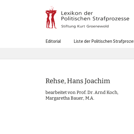
Skip
Editorial
Liste der Politischen Strafproz
to
content
Rehse, Hans Joachim
bearbei­tet von Prof. Dr. Arnd Koch,
Marga­re­tha Bauer, M.A.