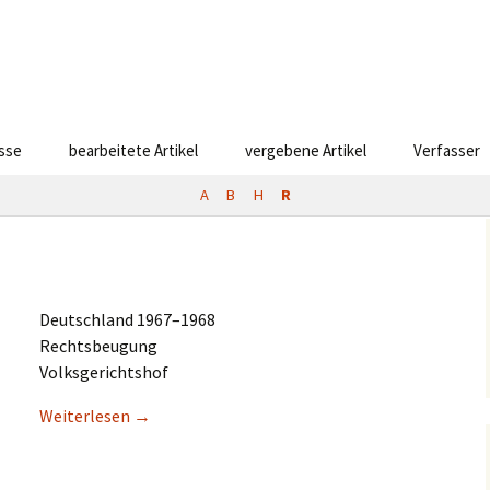
esse
bearbeitete Artikel
vergebene Artikel
Verfasser
A
B
H
R
Deutsch­land 1967–1968
Rechtsbeugung
Volksgerichtshof
Weiter­le­sen
→