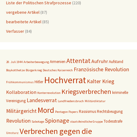
Liste der Politischen Strafprozesse
(220)
vergebene Artikel
(87)
bearbeitete Artikel
(85)
Verfasser
(84)
Attentat
Aufruhr
Armenien
Aufstand
20. Juli 1944
Arbeiterbewegung
Französische Revolution
Boykotthetze
Bürgerkrieg
Deutsches Kaiserreich
Hochverrat
Kalter Krieg
Hitler
Frühkommunismus
Kriegsverbrechen
Kollaboration
kriminelle
Konterrevolution
Landesverrat
Vereinigung
Landfriedensbruch
Militärdiktatur
Mord
Militärgericht
Rassismus
Rechtsbeugung
Pentagon Papers
Spionage
Revolution
Todesstrafe
Sabotage
staatsfeindliche Gruppe
Verbrechen gegen die
Umsturz