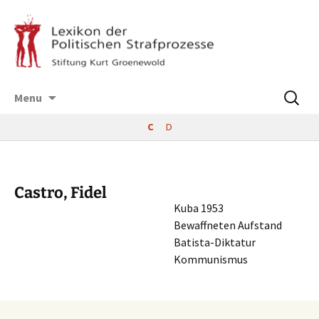
Skip
Suchen
Menu
to
nach:
content
C
D
Castro, Fidel
Kuba 1953
Bewaff­ne­ten Aufstand
Batista-Diktatur
Kommunismus