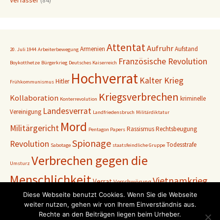
Verfasser
(84)
Attentat
Aufruhr
Armenien
Aufstand
20. Juli 1944
Arbeiterbewegung
Französische Revolution
Boykotthetze
Bürgerkrieg
Deutsches Kaiserreich
Hochverrat
Kalter Krieg
Hitler
Frühkommunismus
Kriegsverbrechen
Kollaboration
kriminelle
Konterrevolution
Landesverrat
Vereinigung
Landfriedensbruch
Militärdiktatur
Mord
Militärgericht
Rassismus
Rechtsbeugung
Pentagon Papers
Spionage
Revolution
Todesstrafe
Sabotage
staatsfeindliche Gruppe
Verbrechen gegen die
Umsturz
Menschlichkeit
Vietnamkrieg
Verrat
Verschwörung
Weimarer Republik
Diese Webseite benutzt Cookies. Wenn Sie die Webseite
Zweiter
Volksgerichtshof
Vormärz
weiter nutzen, gehen wir von Ihrem Einverständnis aus.
Weltkrieg
Rechte an den Beiträgen liegen beim Urheber.