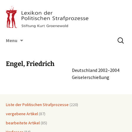
Skip
Suchen
Menu
to
nach:
content
Engel, Friedrich
Deutsch­land 2002–2004
Geiselerschießung
Liste der Politischen Strafprozesse
(220)
vergebene Artikel
(87)
bearbeitete Artikel
(85)