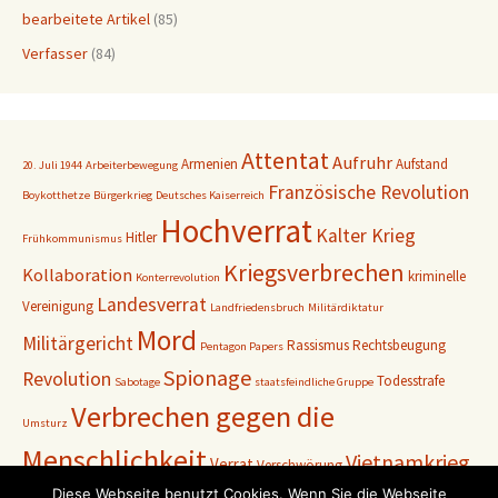
bearbeitete Artikel
(85)
Verfasser
(84)
Attentat
Aufruhr
Armenien
Aufstand
20. Juli 1944
Arbeiterbewegung
Französische Revolution
Boykotthetze
Bürgerkrieg
Deutsches Kaiserreich
Hochverrat
Kalter Krieg
Hitler
Frühkommunismus
Kriegsverbrechen
Kollaboration
kriminelle
Konterrevolution
Landesverrat
Vereinigung
Landfriedensbruch
Militärdiktatur
Mord
Militärgericht
Rassismus
Rechtsbeugung
Pentagon Papers
Spionage
Revolution
Todesstrafe
Sabotage
staatsfeindliche Gruppe
Verbrechen gegen die
Umsturz
Menschlichkeit
Vietnamkrieg
Verrat
Verschwörung
Diese Webseite benutzt Cookies. Wenn Sie die Webseite