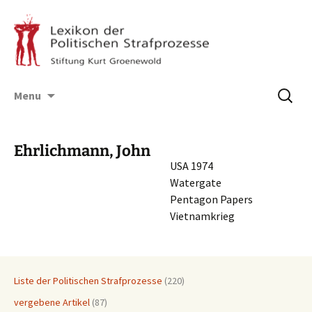
Skip
Suchen
Menu
to
nach:
content
Ehrlichmann, John
USA 1974
Watergate
Penta­gon Papers
Vietnamkrieg
Liste der Politischen Strafprozesse
(220)
vergebene Artikel
(87)