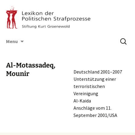
Skip
Suchen
Menu
to
nach:
content
Al-Motassadeq,
Deutsch­land 2001–2007
Mounir
Unter­stüt­zung einer
terro­ris­ti­schen
Vereinigung
Al-Kaida
Anschlä­ge vom 11.
Septem­ber 2001/USA