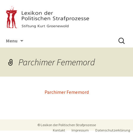
Skip
Suchen
Menu
to
nach:
content
Parchimer Fememord
Parchi­mer Fememord
Post
navigation
© Lexikon der Politischen Strafprozesse
Kontakt
Impressum
Datenschutzerklärung