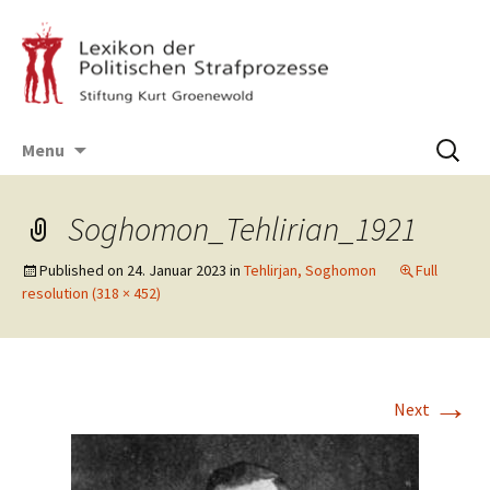
Skip
Suchen
Menu
to
nach:
content
Soghomon_Tehlirian_1921
Published on
24. Januar 2023
in
Tehlirjan, Soghomon
Full
resolution (318 × 452)
→
Next