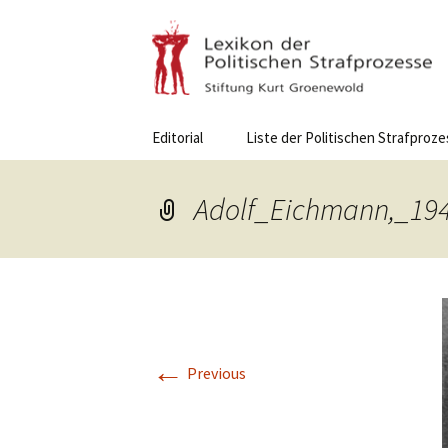
Skip
Editorial
Liste der Politischen Strafproz
to
content
Adolf_Eichmann,_19
←
Previous