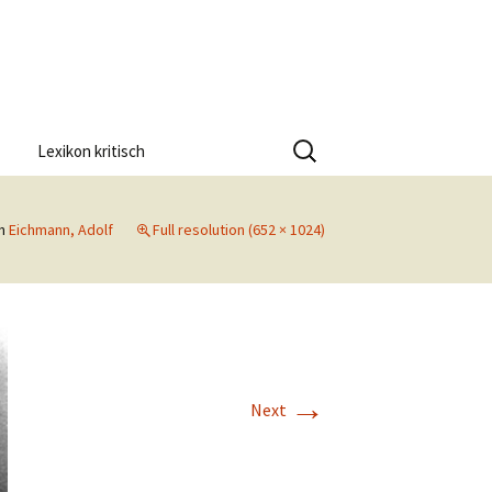
Suchen
Lexikon kritisch
nach:
n
Eichmann, Adolf
Full resolution (652 × 1024)
→
Next