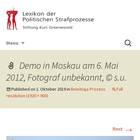
Skip
Suchen
Menu
to
nach:
content
Demo in Moskau am 6. Mai
2012, Fotograf unbekannt, © s.u.
Published on
1. Oktober 2019
in
Bolotnaja-Prozess
Full
resolution (1920 × 903)
→
Next