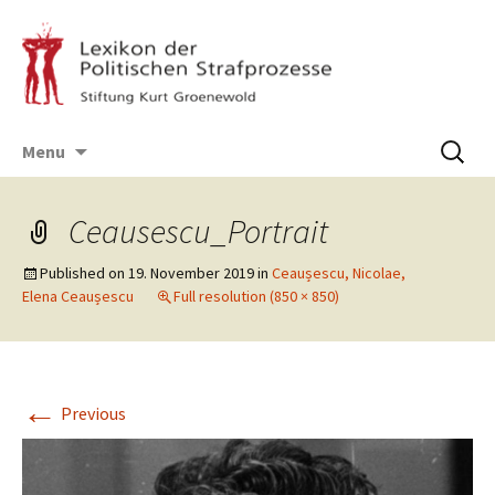
Skip
Suchen
Menu
to
nach:
content
Ceausescu_Portrait
Published on
19. November 2019
in
Ceaușescu, Nicolae,
Elena Ceaușescu
Full resolution (850 × 850)
←
Previous